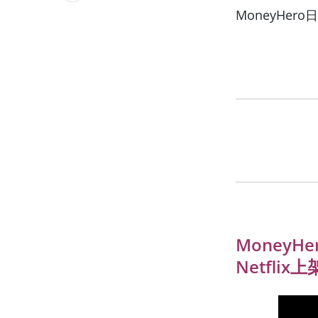
MoneyHe
MoneyH
Netflix上