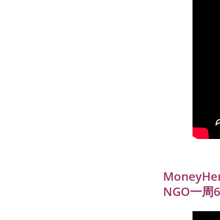
MoneyH
NGO一周