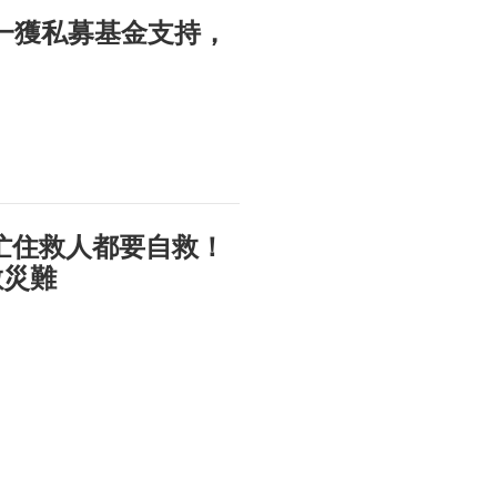
ath唯一獲私募基金支持，
人士忙住救人都要自救！
數災難