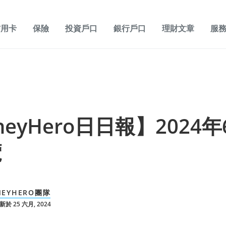
信用卡
保險
投資戶口
銀行戶口
理財文章
服
neyHero日日報】2024
覽
NEYHERO團隊
於 25 六月, 2024