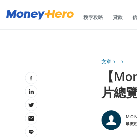
稅季攻略
貸款
文章
【Mo
片總
MO
最後更新