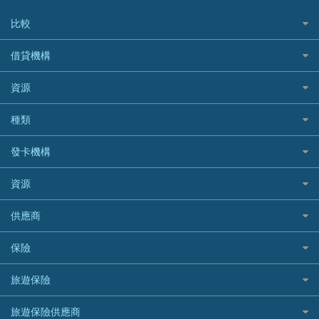
比較
私人貸款比較
借貸機構
稅季/稅務貸款
BEA 東亞銀行
資源
網上貸款
BOC 中國銀行
結餘轉戶(清卡數貸款)
如何申請個人貸款
種類
Cashing Pro 優尚信貸
銀行貸款
如何管理個人貸款
CCB(Asia) 中國建設銀行 (亞洲)
網購優惠
發卡機構
財務公司貸款
個人貸款有用資訊
Citibank 花旗銀行
精選外幣網購信用卡
免入息貸款
清卡數貸款教學
Citibank花旗銀行
資源
CNCBI 信銀國際
尊尚信用卡
免TU貸款
循環貸款教學
AE美國運通
CreFIT 維信
公司信用卡
Black Friday優惠
供應商
急借錢
個人化貸款產品推介 🔥全新
DBS星展銀行
DBS 星展銀行
電子錢包信用卡
淘寶付款方式
業主貸款
債務重組一覽
HSBC滙豐銀行
八達通自動增值信用卡
保險
DSB 大新銀行
日本遊信用卡攻略
一田購物優惠日
汽車貸款
供樓利息扣稅
Mox
Fubon 富邦銀行
韓國遊信用卡攻略
SOGO感謝祭
旅遊保險
緊急貸款比較
旅遊保險
最佳貸款app
信銀國際
HK Finance 香港信貸
台灣遊信用卡攻略
HKTVmall優惠碼
汽車保險
最佳小額貸款比較
大新銀行
日本旅遊保險及資訊
HSBC 滙豐銀行貸款
旅遊保險供應商
機場貴賓室信用卡
交稅優惠
家居保險