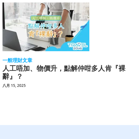
一般理財文章
人工唔加、物價升，點解仲咁多人肯『裸
辭』？
八月 15, 2025