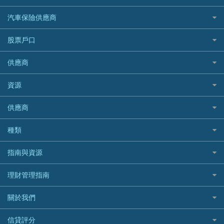
易批必批貸款
恒生銀行
泰國旅遊保險及資訊
K Cash 貸款
Visa信用卡
酒店優惠碼
家傭保險
AXA 安盛
24小時貸款
汽車保險供應商
Standard Chartered渣打銀行
台灣旅遊保險及資訊
Mox 銀行
萬事達卡
機票優惠碼
寵物保險
AIG 美亞
最佳循環貸款
安信EarnMORE
韓國旅遊保險及資訊
大新汽車保險
National Resources 中潤物業按揭
銀聯信用卡
股票戶口
定期人壽保險
Allianz 安聯
AEON
歐洲旅遊保險及資訊
中銀汽車保險
OCBC 華僑銀行
高獎賞信用卡推薦
危疾保險
Allied World 世聯
富途證券
東亞銀行
供應商
越南旅遊保險及資訊
Allianz安聯汽車保險
PrimeCredit 安信信貸
酒店信用卡
年金資訊
Avo
IB盈透證券
SIM
澳洲旅遊保險及資訊
bolttech保障汽車保險
Promise 邦民日本財務
富途牛牛好唔好？
資源
樓宇火險
中國銀行
老虎證券
Airwallex信用卡
長者嘆世界
Zurich蘇黎世汽車保險
Rabbit Credit月兔信貸
Webull微牛證券好唔好？
Bolttech 保特
uSMART 盈立證券
股票戶口開戶
供應商
家庭親子遊
QBE昆士蘭汽車保險
Standard Chartered 渣打銀行
Longbridge長橋證券好唔好？
Blue Cross 藍十字
華盛証券
證券行邊間好？
全年周圍飛
平安汽車保險
UA 亞洲聯合財務
老虎證券好唔好？
銀行戶口比較
種類
中國平安
長橋證券
港股5隻高息ETF精選
手機邊份好
WeLab Bank
華盛証券好唔好？
尊尚銀行戶口
大新銀行
WeBull微牛證券
什麼是ETF？
定期存款
自駕遊比較
指南與資源
WeLend 貸款
漲樂全球通好唔好？
Citi Plus
Generali 忠意
漲樂全球通｜華泰國際
香港30大高息股排行
港元定存
相機有得保
X Wallet 貸款
IB盈透證券好唔好？
中信銀行inMotion
理財資訊
HSBC滙豐銀行
理財管理指南
OSL
黃金ETF懶人包
人民幣定存
專為孕婦設計的最佳旅遊保險
ZA Bank
盈立證券 uSMART 好唔好？
Airwallex銀行
識慳識賺
MSIG 三井住友
StashAway
最值得注意的比特幣ETF
美元定存
常用相關詞彙
最佳滑雪旅遊保險
關於我們
Stashaway好唔好？
債務管理
Prudential 保誠
Syfe
選股策略：五步調查攻略
英鎊定存
MoneyHero電子報
最適合BB的旅遊保險
Hashkey好唔好？
投資理財
服務承諾
QBE 昆士蘭
信貸評分
澳元定存