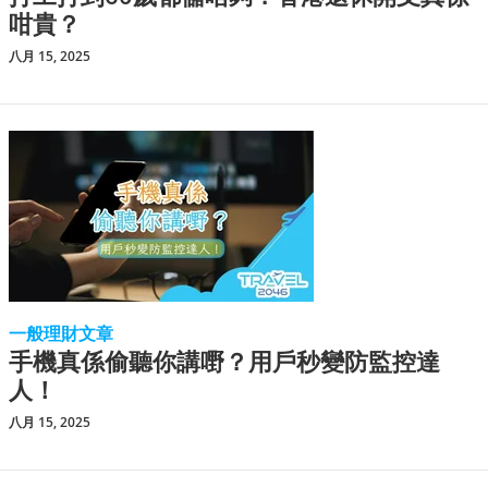
咁貴？
八月 15, 2025
一般理財文章
手機真係偷聽你講嘢？用戶秒變防監控達
人！
八月 15, 2025