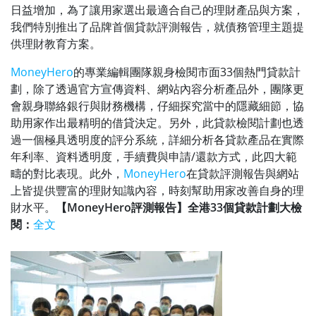
日益增加，為了讓用家選出最適合自己的理財產品與方案，
我們特別推出了品牌首個貸款評測報告，就債務管理主題提
供理財教育方案。
MoneyHero
的專業編輯團隊親身檢閱市面33個熱門貸款計
劃，除了透過官方宣傳資料、網站內容分析產品外，團隊更
會親身聯絡銀行與財務機構，仔細探究當中的隱藏細節，協
助用家作出最精明的借貸決定。另外，此貸款檢閱計劃也透
過一個極具透明度的評分系統，詳細分析各貸款產品在實際
年利率、資料透明度，手續費與申請/還款方式，此四大範
疇的對比表現。此外，
MoneyHero
在貸款評測報告與網站
上皆提供豐富的理財知識內容，時刻幫助用家改善自身的理
財水平。
【MoneyHero評測報告】全港33個貸款計劃大檢
閱：
全文