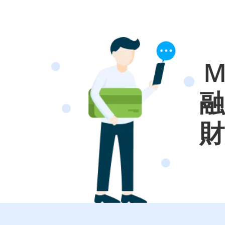
M
融
財