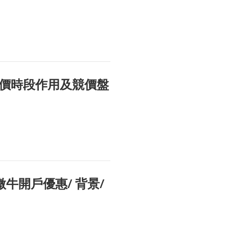
價時段作用及競價盤
微牛開戶優惠/ 背景/