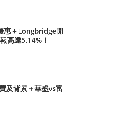
＋Longbridge開
報高達5.14%！
費及背景＋華盛vs富