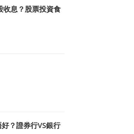
籌股收息？股票投資食
好唔好？證券行VS銀行