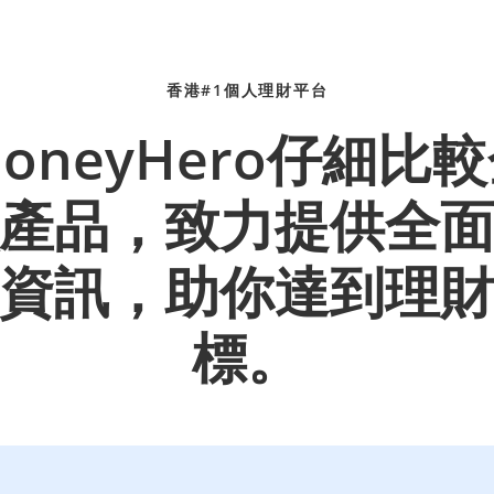
香港#1個人理財平台
oneyHero仔細比
產品，致力提供全
資訊，助你達到理
標。