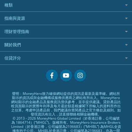
全年周圍飛
平安汽車保險
UA 亞洲聯合財務
老虎證券好唔好？
銀行戶口比較
種類
中國平安
長橋證券
港股5隻高息ETF精選
手機邊份好
WeLab Bank
華盛証券好唔好？
尊尚銀行戶口
大新銀行
WeBull微牛證券
什麼是ETF？
定期存款
自駕遊比較
指南與資源
WeLend 貸款
漲樂全球通好唔好？
Citi Plus
Generali 忠意
漲樂全球通｜華泰國際
香港30大高息股排行
港元定存
相機有得保
X Wallet 貸款
IB盈透證券好唔好？
中信銀行inMotion
理財資訊
HSBC滙豐銀行
理財管理指南
OSL
黃金ETF懶人包
人民幣定存
專為孕婦設計的最佳旅遊保險
ZA Bank
盈立證券 uSMART 好唔好？
Airwallex銀行
識慳識賺
MSIG 三井住友
StashAway
最值得注意的比特幣ETF
美元定存
常用相關詞彙
最佳滑雪旅遊保險
關於我們
Stashaway好唔好？
債務管理
Prudential 保誠
Syfe
選股策略：五步調查攻略
英鎊定存
MoneyHero電子報
最適合BB的旅遊保險
Hashkey好唔好？
投資理財
服務承諾
QBE 昆士蘭
信貸評分
澳元定存
所有合作銀行或機構
Syfe好唔好？
置業安居
網上支援
Starr
信貸評分指南
人生保障
精選產品
Zurich 蘇黎世
精明旅遊
換領現金券流程
創業求職
常見問題
聲明﹕MoneyHero致力確保網站提供的資訊是最新及最準確。網站所
顯示的資訊或與金融機構或服務供應商之網站有所出入。MoneyHero
專欄文章
條款及細則
網站顯示的金融產品及服務資訊僅供參考，並非提供建議。貸款產品比
較頁面顯示的實際年利率及每月還款額是根據閣下所輸入的資料而作出
編輯守則
之估算。考慮申請產品前，我們建議你查閱產品之官方條款及細則。如
發現資訊有出入，請直接聯絡相關金融機構。
廣告合作
© 2013 - 2026 MoneyHero Global Limited（於香港註冊，公司編號
為 1864714）(“MHGL”)。版權所有。MoneyHero Insurance Brokers
廣告政策
Limited（於香港註冊，公司編號為2196683）(”MHIBL”) 為MHGL全資
擁有的子公司。 MHIBL於香港註冊，公司編號為2196683，亦為一間