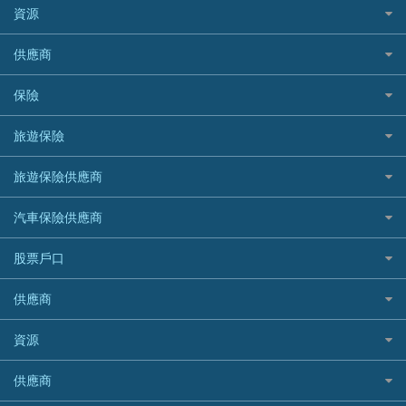
免入息貸款
清卡數貸款教學
Citibank花旗銀行
資源
CNCBI 信銀國際
尊尚信用卡
免TU貸款
循環貸款教學
AE美國運通
CreFIT 維信
公司信用卡
Black Friday優惠
供應商
急借錢
個人化貸款產品推介 🔥全新
DBS星展銀行
DBS 星展銀行
電子錢包信用卡
淘寶付款方式
業主貸款
債務重組一覽
HSBC滙豐銀行
八達通自動增值信用卡
保險
DSB 大新銀行
日本遊信用卡攻略
一田購物優惠日
汽車貸款
供樓利息扣稅
Mox
Fubon 富邦銀行
韓國遊信用卡攻略
SOGO感謝祭
旅遊保險
緊急貸款比較
旅遊保險
最佳貸款app
信銀國際
HK Finance 香港信貸
台灣遊信用卡攻略
HKTVmall優惠碼
汽車保險
最佳小額貸款比較
大新銀行
日本旅遊保險及資訊
HSBC 滙豐銀行貸款
旅遊保險供應商
機場貴賓室信用卡
交稅優惠
家居保險
易批必批貸款
恒生銀行
泰國旅遊保險及資訊
K Cash 貸款
Visa信用卡
酒店優惠碼
家傭保險
AXA 安盛
24小時貸款
汽車保險供應商
Standard Chartered渣打銀行
台灣旅遊保險及資訊
Mox 銀行
萬事達卡
機票優惠碼
寵物保險
AIG 美亞
最佳循環貸款
安信EarnMORE
韓國旅遊保險及資訊
大新汽車保險
National Resources 中潤物業按揭
銀聯信用卡
股票戶口
定期人壽保險
Allianz 安聯
AEON
歐洲旅遊保險及資訊
中銀汽車保險
OCBC 華僑銀行
高獎賞信用卡推薦
危疾保險
Allied World 世聯
富途證券
東亞銀行
供應商
越南旅遊保險及資訊
Allianz安聯汽車保險
PrimeCredit 安信信貸
酒店信用卡
年金資訊
Avo
IB盈透證券
SIM
澳洲旅遊保險及資訊
bolttech保障汽車保險
Promise 邦民日本財務
富途牛牛好唔好？
資源
樓宇火險
中國銀行
老虎證券
Airwallex信用卡
長者嘆世界
Zurich蘇黎世汽車保險
Rabbit Credit月兔信貸
Webull微牛證券好唔好？
Bolttech 保特
uSMART 盈立證券
股票戶口開戶
供應商
家庭親子遊
QBE昆士蘭汽車保險
Standard Chartered 渣打銀行
Longbridge長橋證券好唔好？
Blue Cross 藍十字
華盛証券
證券行邊間好？