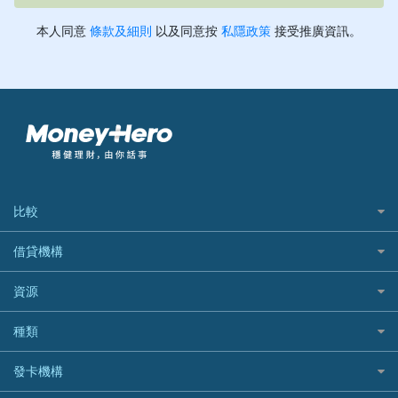
比較
私人貸款比較
借貸機構
稅季/稅務貸款
BEA 東亞銀行
資源
網上貸款
BOC 中國銀行
結餘轉戶(清卡數貸款)
如何申請個人貸款
種類
Cashing Pro 優尚信貸
銀行貸款
如何管理個人貸款
CCB(Asia) 中國建設銀行 (亞洲)
網購優惠
發卡機構
財務公司貸款
個人貸款有用資訊
Citibank 花旗銀行
精選外幣網購信用卡