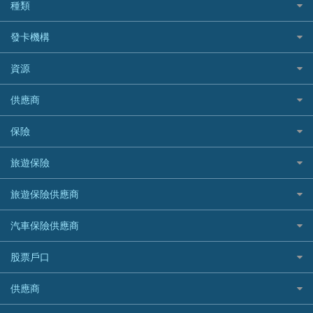
結餘轉戶(清卡數貸款)
如何申請個人貸款
種類
Cashing Pro 優尚信貸
銀行貸款
如何管理個人貸款
CCB(Asia) 中國建設銀行 (亞洲)
網購優惠
發卡機構
財務公司貸款
個人貸款有用資訊
Citibank 花旗銀行
精選外幣網購信用卡
免入息貸款
清卡數貸款教學
Citibank花旗銀行
資源
CNCBI 信銀國際
尊尚信用卡
免TU貸款
循環貸款教學
AE美國運通
CreFIT 維信
公司信用卡
Black Friday優惠
供應商
急借錢
個人化貸款產品推介 🔥全新
DBS星展銀行
DBS 星展銀行
電子錢包信用卡
淘寶付款方式
業主貸款
債務重組一覽
HSBC滙豐銀行
八達通自動增值信用卡
保險
DSB 大新銀行
日本遊信用卡攻略
一田購物優惠日
汽車貸款
供樓利息扣稅
Mox
Fubon 富邦銀行
韓國遊信用卡攻略
SOGO感謝祭
旅遊保險
緊急貸款比較
旅遊保險
最佳貸款app
信銀國際
HK Finance 香港信貸
台灣遊信用卡攻略
HKTVmall優惠碼
汽車保險
最佳小額貸款比較
大新銀行
日本旅遊保險及資訊
HSBC 滙豐銀行貸款
旅遊保險供應商
機場貴賓室信用卡
交稅優惠
家居保險
易批必批貸款
恒生銀行
泰國旅遊保險及資訊
K Cash 貸款
Visa信用卡
酒店優惠碼
家傭保險
AXA 安盛
24小時貸款
汽車保險供應商
Standard Chartered渣打銀行
台灣旅遊保險及資訊
Mox 銀行
萬事達卡
機票優惠碼
寵物保險
AIG 美亞
最佳循環貸款
安信EarnMORE
韓國旅遊保險及資訊
大新汽車保險
National Resources 中潤物業按揭
銀聯信用卡
股票戶口
定期人壽保險
Allianz 安聯
AEON
歐洲旅遊保險及資訊
中銀汽車保險
OCBC 華僑銀行
高獎賞信用卡推薦
危疾保險
Allied World 世聯
富途證券
東亞銀行
供應商
越南旅遊保險及資訊
Allianz安聯汽車保險
PrimeCredit 安信信貸
酒店信用卡
年金資訊
Avo
IB盈透證券
SIM
澳洲旅遊保險及資訊