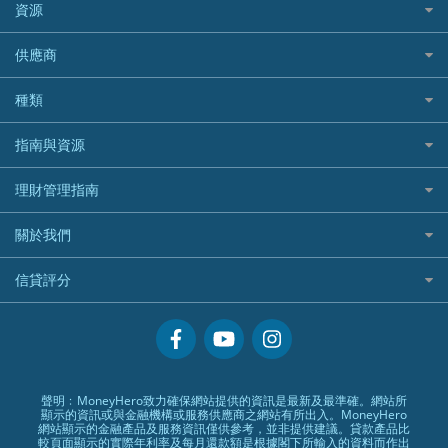
bolttech保障汽車保險
Promise 邦民日本財務
富途牛牛好唔好？
資源
樓宇火險
中國銀行
老虎證券
Airwallex信用卡
長者嘆世界
Zurich蘇黎世汽車保險
Rabbit Credit月兔信貸
Webull微牛證券好唔好？
Bolttech 保特
uSMART 盈立證券
股票戶口開戶
供應商
家庭親子遊
QBE昆士蘭汽車保險
Standard Chartered 渣打銀行
Longbridge長橋證券好唔好？
Blue Cross 藍十字
華盛証券
證券行邊間好？
全年周圍飛
平安汽車保險
UA 亞洲聯合財務
老虎證券好唔好？
銀行戶口比較
種類
中國平安
長橋證券
港股5隻高息ETF精選
手機邊份好
WeLab Bank
華盛証券好唔好？
尊尚銀行戶口
大新銀行
WeBull微牛證券
什麼是ETF？
定期存款
自駕遊比較
指南與資源
WeLend 貸款
漲樂全球通好唔好？
Citi Plus
Generali 忠意
漲樂全球通｜華泰國際
香港30大高息股排行
港元定存
相機有得保
X Wallet 貸款
IB盈透證券好唔好？
中信銀行inMotion
理財資訊
HSBC滙豐銀行
理財管理指南
OSL
黃金ETF懶人包
人民幣定存
專為孕婦設計的最佳旅遊保險
ZA Bank
盈立證券 uSMART 好唔好？
Airwallex銀行
識慳識賺
MSIG 三井住友
StashAway
最值得注意的比特幣ETF
美元定存
常用相關詞彙
最佳滑雪旅遊保險
關於我們
Stashaway好唔好？
債務管理
Prudential 保誠
Syfe
選股策略：五步調查攻略
英鎊定存
MoneyHero電子報
最適合BB的旅遊保險
Hashkey好唔好？
投資理財
服務承諾
QBE 昆士蘭
信貸評分
澳元定存
所有合作銀行或機構
Syfe好唔好？
置業安居
網上支援
Starr
信貸評分指南
人生保障
精選產品
Zurich 蘇黎世
精明旅遊
換領現金券流程
創業求職
常見問題
聲明﹕MoneyHero致力確保網站提供的資訊是最新及最準確。網站所
顯示的資訊或與金融機構或服務供應商之網站有所出入。MoneyHero
專欄文章
條款及細則
網站顯示的金融產品及服務資訊僅供參考，並非提供建議。貸款產品比
較頁面顯示的實際年利率及每月還款額是根據閣下所輸入的資料而作出