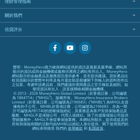
HSBC滙豐銀行
理財管理指南
OSL
黃金ETF懶人包
人民幣定存
專為孕婦設計的最佳旅遊保險
ZA Bank
盈立證券 uSMART 好唔好？
Airwallex銀行
識慳識賺
MSIG 三井住友
StashAway
最值得注意的比特幣ETF
美元定存
常用相關詞彙
最佳滑雪旅遊保險
關於我們
Stashaway好唔好？
債務管理
Prudential 保誠
Syfe
選股策略：五步調查攻略
英鎊定存
MoneyHero電子報
最適合BB的旅遊保險
Hashkey好唔好？
投資理財
服務承諾
QBE 昆士蘭
信貸評分
澳元定存
所有合作銀行或機構
Syfe好唔好？
置業安居
網上支援
Starr
信貸評分指南
人生保障
精選產品
Zurich 蘇黎世
精明旅遊
換領現金券流程
創業求職
常見問題
聲明﹕MoneyHero致力確保網站提供的資訊是最新及最準確。網站所
顯示的資訊或與金融機構或服務供應商之網站有所出入。MoneyHero
專欄文章
條款及細則
網站顯示的金融產品及服務資訊僅供參考，並非提供建議。貸款產品比
較頁面顯示的實際年利率及每月還款額是根據閣下所輸入的資料而作出
編輯守則
之估算。考慮申請產品前，我們建議你查閱產品之官方條款及細則。如
發現資訊有出入，請直接聯絡相關金融機構。
廣告合作
© 2013 - 2026 MoneyHero Global Limited（於香港註冊，公司編號
為 1864714）(“MHGL”)。版權所有。MoneyHero Insurance Brokers
廣告政策
Limited（於香港註冊，公司編號為2196683）(”MHIBL”) 為MHGL全資
擁有的子公司。 MHIBL於香港註冊，公司編號為2196683，亦為一間
私隱政策
許可編號為FB1740的授權保險經紀，其業務是為客戶安排保險產品及
服務。 MHGL不是保險公司，代理人或經紀。除了向虛擬保險公司提供
加入我們
營銷服務外，MHGL不會從事保險業務。本網站所顯示，提供或提及的
所有與保險有關的活動均由MHIBL以經紀人身分提供。閣下使用我們的
媒體報導
網站表明接受 我們的
使用條款
和
私隱政策
。