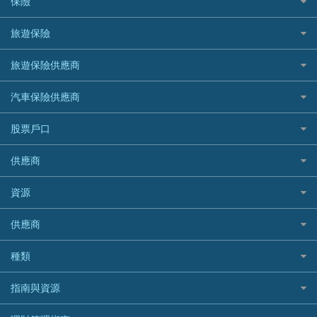
保險
DSB 大新銀行
日本遊信用卡攻略
一田購物優惠日
汽車貸款
供樓利息扣稅
Mox
Fubon 富邦銀行
韓國遊信用卡攻略
SOGO感謝祭
旅遊保險
緊急貸款比較
旅遊保險
最佳貸款app
信銀國際
HK Finance 香港信貸
台灣遊信用卡攻略
HKTVmall優惠碼
汽車保險
最佳小額貸款比較
大新銀行
日本旅遊保險及資訊
HSBC 滙豐銀行貸款
旅遊保險供應商
機場貴賓室信用卡
交稅優惠
家居保險
易批必批貸款
恒生銀行
泰國旅遊保險及資訊
K Cash 貸款
Visa信用卡
酒店優惠碼
家傭保險
AXA 安盛
24小時貸款
汽車保險供應商
Standard Chartered渣打銀行
台灣旅遊保險及資訊
Mox 銀行
萬事達卡
機票優惠碼
寵物保險
AIG 美亞
最佳循環貸款
安信EarnMORE
韓國旅遊保險及資訊
大新汽車保險
National Resources 中潤物業按揭
銀聯信用卡
股票戶口
定期人壽保險
Allianz 安聯
AEON
歐洲旅遊保險及資訊
中銀汽車保險
OCBC 華僑銀行
高獎賞信用卡推薦
危疾保險
Allied World 世聯
富途證券
東亞銀行
供應商
越南旅遊保險及資訊
Allianz安聯汽車保險
PrimeCredit 安信信貸
酒店信用卡
年金資訊
Avo
IB盈透證券
SIM
澳洲旅遊保險及資訊
bolttech保障汽車保險
Promise 邦民日本財務
富途牛牛好唔好？
資源
樓宇火險
中國銀行
老虎證券
Airwallex信用卡
長者嘆世界
Zurich蘇黎世汽車保險
Rabbit Credit月兔信貸
Webull微牛證券好唔好？
Bolttech 保特
uSMART 盈立證券
股票戶口開戶
供應商
家庭親子遊
QBE昆士蘭汽車保險
Standard Chartered 渣打銀行
Longbridge長橋證券好唔好？
Blue Cross 藍十字
華盛証券
證券行邊間好？
全年周圍飛
平安汽車保險
UA 亞洲聯合財務
老虎證券好唔好？
銀行戶口比較
種類
中國平安
長橋證券
港股5隻高息ETF精選
手機邊份好
WeLab Bank
華盛証券好唔好？
尊尚銀行戶口
大新銀行
WeBull微牛證券
什麼是ETF？
定期存款
自駕遊比較
指南與資源
WeLend 貸款
漲樂全球通好唔好？
Citi Plus
Generali 忠意
漲樂全球通｜華泰國際
香港30大高息股排行
港元定存
相機有得保
X Wallet 貸款
IB盈透證券好唔好？
中信銀行inMotion
理財資訊