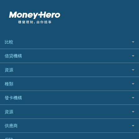
比較
私人貸款比較
借貸機構
稅季/稅務貸款
BEA 東亞銀行
資源
網上貸款
BOC 中國銀行
結餘轉戶(清卡數貸款)
如何申請個人貸款
種類
Cashing Pro 優尚信貸
銀行貸款
如何管理個人貸款
CCB(Asia) 中國建設銀行 (亞洲)
網購優惠
發卡機構
財務公司貸款
個人貸款有用資訊
Citibank 花旗銀行
精選外幣網購信用卡
免入息貸款
清卡數貸款教學
Citibank花旗銀行
資源
CNCBI 信銀國際
尊尚信用卡
免TU貸款
循環貸款教學
AE美國運通
CreFIT 維信
公司信用卡
Black Friday優惠
供應商
急借錢
個人化貸款產品推介 🔥全新
DBS星展銀行
DBS 星展銀行
電子錢包信用卡
淘寶付款方式
業主貸款
債務重組一覽
HSBC滙豐銀行
八達通自動增值信用卡