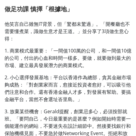
做足功課
慎擇「根據地」
他笑言自己雖無IT背景，但「驚都未驚過」。「開餐廳也不
需要懂煮菜，識做生意才是王道。」並分享了3項做生意心
得：
1. 商業模式最重要：「一間值100萬的公司 ，和一間值10億
的公司，付出的心血和時間一樣多。要做，就要做到最大的
市場、建立最具發展潛力的商業模式。
2. 小心選擇發展基地：平台以香港作為總部，貪其金融市場
夠成熟：「對創業家而言，愈接近投資者愈好，可以吸引他
們注意和合作。還有香港金融人才多，對發展有幫助。要搞
金融平台，當然不會選址峇里島。」
3. 放棄某些機會：Gerald提醒，創業忌多心，必須按部就
班。「要問自己，今日最重要的是甚麼？例如開始時需要一
個能運作的網站，不要迷失在設計細節中。然後要找銀行和
保險機構見面，不要急於做Networking Event。拒絕和放