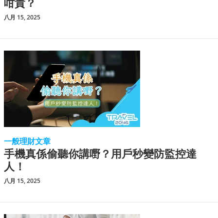
咁貴？
八月 15, 2025
一般理財文章
手機真係偷聽你講嘢？用戶秒變防監控達
人！
八月 15, 2025