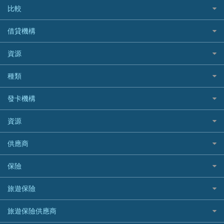
比較
私人貸款比較
借貸機構
稅季/稅務貸款
BEA 東亞銀行
資源
網上貸款
BOC 中國銀行
結餘轉戶(清卡數貸款)
如何申請個人貸款
種類
Cashing Pro 優尚信貸
銀行貸款
如何管理個人貸款
CCB(Asia) 中國建設銀行 (亞洲)
網購優惠
發卡機構
財務公司貸款
個人貸款有用資訊
Citibank 花旗銀行
精選外幣網購信用卡
免入息貸款
清卡數貸款教學
Citibank花旗銀行
資源
CNCBI 信銀國際
尊尚信用卡
免TU貸款
循環貸款教學
AE美國運通
CreFIT 維信
公司信用卡
Black Friday優惠
供應商
急借錢
個人化貸款產品推介 🔥全新
DBS星展銀行
DBS 星展銀行
電子錢包信用卡
淘寶付款方式
業主貸款
債務重組一覽
HSBC滙豐銀行
八達通自動增值信用卡
保險
DSB 大新銀行
日本遊信用卡攻略
一田購物優惠日
汽車貸款
供樓利息扣稅
Mox
Fubon 富邦銀行
韓國遊信用卡攻略
SOGO感謝祭
旅遊保險
緊急貸款比較
旅遊保險
最佳貸款app
信銀國際
HK Finance 香港信貸
台灣遊信用卡攻略
HKTVmall優惠碼
汽車保險
最佳小額貸款比較
大新銀行
日本旅遊保險及資訊
HSBC 滙豐銀行貸款
旅遊保險供應商
機場貴賓室信用卡
交稅優惠
家居保險
易批必批貸款
恒生銀行
泰國旅遊保險及資訊