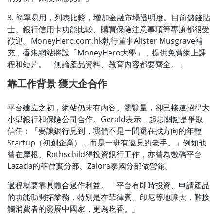
3. 簡單易用，列表比較，增加金融市場透明度。目前儲錢貼
士、銀行信用卡功能比較、購買保險注意事項等專題都很受
歡迎。MoneyHero.com.hk執行董事Alister Musgrave補
充，香港網站將設「MoneyHero大學」，提供免費網上課
程和短片。「無論產品資料、教育內容都要齊全。」
靠工作背景
獲大企合作
平台建立之初，網站仍未有內容、瀏覽量，卻已接連招得大
小型銀行和保險公司合作。Gerald表示，起步關鍵是爭取
信任：「要讓銀行見到，我們不是一間還在找方向的年輕
Startup（初創企業），而是一班有遠見的老手。」例如他
曾在摩根、Rothschild得投資銀行工作，亦曾為數碼平台
Lazada的菲律賓分部、Zalora泰國分部做營銷。
過程就要靠具體合過作利益。「平台有即時投資、申請產品
的功能助開拓業務，特別是在菲律賓、印尼等地脈大，難接
觸消費者的發展中國家，更為吃香。」