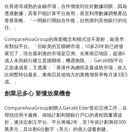
在香港等成熟的金融市場，合作價值則在於數據回饋，因為
透過數據，其客戶能計算平台效用，甚至利用數據調整產品
發展策略。「一間銀行開始合作後，自然換到其他銀行的信
任。」
CompareAsiaGroup的商業概念和模式並不新鮮，歐美早
有類似平台。「但歐美的互聯網市場，10多20年前已經發
展完了，現在最刺激的市場是亞洲。在東南亞地區，超過6
成人未與銀行建立直接關係，機遇無限。」Gerald指平台
正急速成長，又透露：「香港作為總部及最成熟市場，收入
比例暫時佔最多。東南亞其他地方的業務增長率每月達3至5
成。」
創業忌多心
要懂放棄機會
CompareAsiaGroup創辦人Gerald Eder曾在亞洲工作，在
尋找信用卡服務、保險計劃和開銀行戶口的過程因屢遇波
折，遂決定創立平台。平台籌備2年，至1年前計劃籌得300
萬美元，及出動6位數字（美元）的個人儲蓄創建。