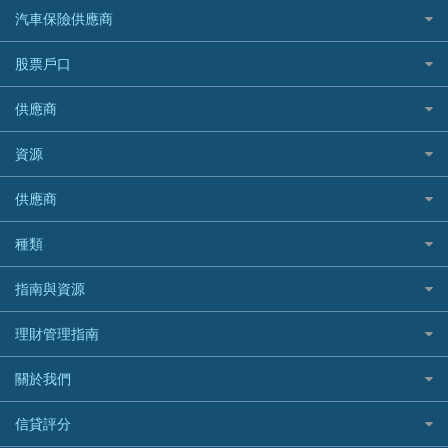
K Cash 貸款
Visa信用卡
酒店優惠碼
家傭保險
AXA 安盛
24小時貸款
汽車保險供應商
Standard Chartered渣打銀行
台灣旅遊保險及資訊
Mox 銀行
萬事達卡
機票優惠碼
寵物保險
AIG 美亞
最佳循環貸款
安信EarnMORE
韓國旅遊保險及資訊
大新汽車保險
National Resources 中潤物業按揭
銀聯信用卡
股票戶口
定期人壽保險
Allianz 安聯
AEON
歐洲旅遊保險及資訊
中銀汽車保險
OCBC 華僑銀行
高獎賞信用卡推薦
危疾保險
Allied World 世聯
富途證券
東亞銀行
供應商
越南旅遊保險及資訊
Allianz安聯汽車保險
PrimeCredit 安信信貸
酒店信用卡
年金資訊
Avo
IB盈透證券
SIM
澳洲旅遊保險及資訊
bolttech保障汽車保險
Promise 邦民日本財務
富途牛牛好唔好？
資源
樓宇火險
中國銀行
老虎證券
Airwallex信用卡
長者嘆世界
Zurich蘇黎世汽車保險
Rabbit Credit月兔信貸
Webull微牛證券好唔好？
Bolttech 保特
uSMART 盈立證券
股票戶口開戶
供應商
家庭親子遊
QBE昆士蘭汽車保險
Standard Chartered 渣打銀行
Longbridge長橋證券好唔好？
Blue Cross 藍十字
華盛証券
證券行邊間好？
全年周圍飛
平安汽車保險
UA 亞洲聯合財務
老虎證券好唔好？
銀行戶口比較
種類
中國平安
長橋證券
港股5隻高息ETF精選
手機邊份好
WeLab Bank
華盛証券好唔好？
尊尚銀行戶口
大新銀行
WeBull微牛證券
什麼是ETF？
定期存款
自駕遊比較
指南與資源
WeLend 貸款
漲樂全球通好唔好？
Citi Plus
Generali 忠意
漲樂全球通｜華泰國際
香港30大高息股排行
港元定存
相機有得保
X Wallet 貸款
IB盈透證券好唔好？
中信銀行inMotion
理財資訊
HSBC滙豐銀行
理財管理指南
OSL
黃金ETF懶人包
人民幣定存
專為孕婦設計的最佳旅遊保險
ZA Bank
盈立證券 uSMART 好唔好？
Airwallex銀行
識慳識賺
MSIG 三井住友
StashAway
最值得注意的比特幣ETF
美元定存
常用相關詞彙
最佳滑雪旅遊保險
關於我們
Stashaway好唔好？
債務管理
Prudential 保誠
Syfe
選股策略：五步調查攻略
英鎊定存
MoneyHero電子報
最適合BB的旅遊保險
Hashkey好唔好？
投資理財
服務承諾
QBE 昆士蘭
信貸評分
澳元定存
所有合作銀行或機構
Syfe好唔好？
置業安居