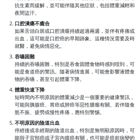
抗生素而緩解，並可能伴隨其他症狀，包括體重減輕和
夜間盜汗。
口腔潰瘍不癒合
如果舌頭白斑或口腔潰瘍持續超過兩週，並伴有疼痛或
出血，這可能是口腔癌的早期跡象。這種情況需要及時
就醫，避免病情惡化。
吞嚥困難
持續的吞嚥困難，特別是吞食固體食物時感到噎到，可
能是食道癌的警訊。隨著病情進展，可能會影響液體食
物的吞嚥，甚至引起體重下降。
體重快速下降
短時間內不明原因的體重減少是一個重要的健康警訊，
可能與胰腺癌、胃癌或肺癌等惡性腫瘤有關。若伴隨食
慾不振、疲勞或慢性疼痛，應特別警惕。
不明原因的陰道出血
停經後或非經期的陰道出血，特別是無明顯原因時，可
能與子宮頸癌或子宮內膜癌有關，也可能是癌前病變的