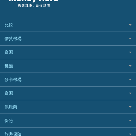
比較
私人貸款比較
借貸機構
稅季/稅務貸款
BEA 東亞銀行
資源
網上貸款
BOC 中國銀行
結餘轉戶(清卡數貸款)
如何申請個人貸款
種類
Cashing Pro 優尚信貸
銀行貸款
如何管理個人貸款
CCB(Asia) 中國建設銀行 (亞洲)
網購優惠
發卡機構
財務公司貸款
個人貸款有用資訊
Citibank 花旗銀行
精選外幣網購信用卡
免入息貸款
清卡數貸款教學
Citibank花旗銀行
資源
CNCBI 信銀國際
尊尚信用卡
免TU貸款
循環貸款教學
AE美國運通
CreFIT 維信
公司信用卡
Black Friday優惠
供應商
急借錢
個人化貸款產品推介 🔥全新
DBS星展銀行
DBS 星展銀行
電子錢包信用卡
淘寶付款方式
業主貸款
債務重組一覽
HSBC滙豐銀行
八達通自動增值信用卡
保險
DSB 大新銀行
日本遊信用卡攻略
一田購物優惠日
汽車貸款
供樓利息扣稅
Mox
Fubon 富邦銀行
韓國遊信用卡攻略
SOGO感謝祭
旅遊保險
緊急貸款比較
旅遊保險
最佳貸款app
信銀國際