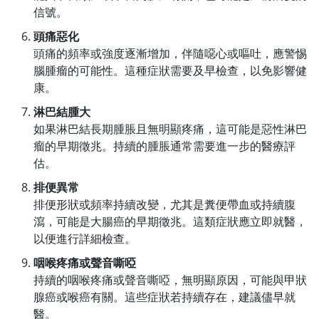
信號。
頭痛惡化
頭痛的頻率或強度逐漸增加，伴隨噁心或嘔吐，應警惕
腦腫瘤的可能性。這種症狀需要及早檢查，以免影響健
康。
淋巴結腫大
如果淋巴結長期腫脹且無明顯疼痛，這可能是惡性淋巴
瘤的早期徵兆。持續的腫脹通常需要進一步的醫療評
估。
排便異常
排便形狀或頻率持續改變，尤其是糞便帶血或持續腹
瀉，可能是大腸癌的早期徵兆。這類症狀應立即就醫，
以便進行詳細檢查。
咽喉疼痛或聲音嘶啞
持續的咽喉疼痛或聲音嘶啞，無明顯原因，可能與甲狀
腺癌或喉癌有關。這些症狀若持續存在，建議儘早就
醫。