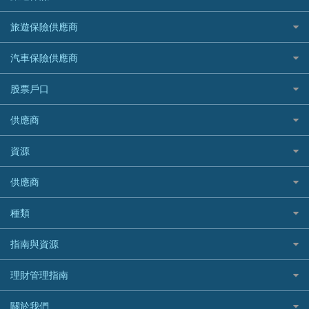
HK Finance 香港信貸
台灣遊信用卡攻略
HKTVmall優惠碼
汽車保險
最佳小額貸款比較
大新銀行
日本旅遊保險及資訊
HSBC 滙豐銀行貸款
旅遊保險供應商
機場貴賓室信用卡
交稅優惠
家居保險
易批必批貸款
恒生銀行
泰國旅遊保險及資訊
K Cash 貸款
Visa信用卡
酒店優惠碼
家傭保險
AXA 安盛
24小時貸款
汽車保險供應商
Standard Chartered渣打銀行
台灣旅遊保險及資訊
Mox 銀行
萬事達卡
機票優惠碼
寵物保險
AIG 美亞
最佳循環貸款
安信EarnMORE
韓國旅遊保險及資訊
大新汽車保險
National Resources 中潤物業按揭
銀聯信用卡
股票戶口
定期人壽保險
Allianz 安聯
AEON
歐洲旅遊保險及資訊
中銀汽車保險
OCBC 華僑銀行
高獎賞信用卡推薦
危疾保險
Allied World 世聯
富途證券
東亞銀行
供應商
越南旅遊保險及資訊
Allianz安聯汽車保險
PrimeCredit 安信信貸
酒店信用卡
年金資訊
Avo
IB盈透證券
SIM
澳洲旅遊保險及資訊
bolttech保障汽車保險
Promise 邦民日本財務
富途牛牛好唔好？
資源
樓宇火險
中國銀行
老虎證券
Airwallex信用卡
長者嘆世界
Zurich蘇黎世汽車保險
Rabbit Credit月兔信貸
Webull微牛證券好唔好？
Bolttech 保特
uSMART 盈立證券
股票戶口開戶
供應商
家庭親子遊
QBE昆士蘭汽車保險
Standard Chartered 渣打銀行
Longbridge長橋證券好唔好？
Blue Cross 藍十字
華盛証券
證券行邊間好？
全年周圍飛
平安汽車保險
UA 亞洲聯合財務
老虎證券好唔好？
銀行戶口比較
種類
中國平安
長橋證券
港股5隻高息ETF精選
手機邊份好
WeLab Bank
華盛証券好唔好？
尊尚銀行戶口
大新銀行
WeBull微牛證券
什麼是ETF？
定期存款
自駕遊比較
指南與資源
WeLend 貸款
漲樂全球通好唔好？
Citi Plus
Generali 忠意
漲樂全球通｜華泰國際
香港30大高息股排行
港元定存
相機有得保
X Wallet 貸款
IB盈透證券好唔好？
中信銀行inMotion
理財資訊
HSBC滙豐銀行
理財管理指南
OSL
黃金ETF懶人包
人民幣定存
專為孕婦設計的最佳旅遊保險
ZA Bank
盈立證券 uSMART 好唔好？
Airwallex銀行
識慳識賺
MSIG 三井住友
StashAway
最值得注意的比特幣ETF
美元定存
常用相關詞彙
最佳滑雪旅遊保險
關於我們
Stashaway好唔好？