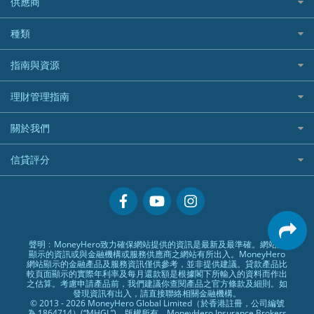
供應商
家庭親子遊
QBE昆士蘭汽車保險
Standard Chartered 渣打銀行
Longbridge長橋證券好唔好？
Blue Cross 藍十字
華盛証券
證券行邊間好？
全年周圍飛
平安汽車保險
UA 亞洲聯合財務
老虎證券好唔好？
銀行戶口比較
種類
中國平安
長橋證券
港股5隻高息ETF精選
手機邊份好
WeLab Bank
華盛証券好唔好？
尊尚銀行戶口
大新銀行
WeBull微牛證券
什麼是ETF？
定期存款
自駕遊比較
指南與資源
WeLend 貸款
漲樂全球通好唔好？
Citi Plus
Generali 忠意
漲樂全球通｜華泰國際
香港30大高息股排行
港元定存
相機有得保
X Wallet 貸款
IB盈透證券好唔好？
中信銀行inMotion
理財資訊
HSBC滙豐銀行
理財管理指南
OSL
黃金ETF懶人包
人民幣定存
專為孕婦設計的最佳旅遊保險
ZA Bank
盈立證券 uSMART 好唔好？
Airwallex銀行
識慳識賺
MSIG 三井住友
StashAway
最值得注意的比特幣ETF
美元定存
常用相關詞彙
最佳滑雪旅遊保險
關於我們
Stashaway好唔好？
債務管理
Prudential 保誠
Syfe
選股策略：五步調查攻略
英鎊定存
MoneyHero電子報
最適合BB的旅遊保險
Hashkey好唔好？
投資理財
服務承諾
QBE 昆士蘭
信貸評分
澳元定存
所有合作銀行或機構
Syfe好唔好？
置業安居
網上支援
Starr
信貸評分指南
人生保障
精選產品
Zurich 蘇黎世
精明旅遊
換領現金券流程
創業求職
常見問題
聲明﹕MoneyHero致力確保網站提供的資訊是最新及最準確。網站所
顯示的資訊或與金融機構或服務供應商之網站有所出入。MoneyHero
專欄文章
條款及細則
網站顯示的金融產品及服務資訊僅供參考，並非提供建議。貸款產品比
較頁面顯示的實際年利率及每月還款額是根據閣下所輸入的資料而作出
編輯守則
之估算。考慮申請產品前，我們建議你查閱產品之官方條款及細則。如
發現資訊有出入，請直接聯絡相關金融機構。
廣告合作
© 2013 - 2026 MoneyHero Global Limited（於香港註冊，公司編號
為 1864714）(“MHGL”)。版權所有。MoneyHero Insurance Brokers