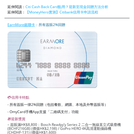
延伸閱讀：
Citi Cash Back Card點用？迎新至現金回贈方法分析
延伸閱讀：
【MoneyHero實測】Citibank信用卡申請流程
EarnMore銀聯卡
：所有簽賬2%回贈
💳信用卡特點
- 所有簽賬一律2%回贈（包括餐飲、網購、本地及外幣簽賬等）
- OmyCard手機App支援「二維碼支付」功能
🎁迎新獎賞
– 簽賬滿HK$8,800：Bosch Readyy’y Series 2 二合一無線直立式吸塵機
(BCHF216GB) (價值HK$2,198) / GoPro HERO 4K高清運動攝錄機
(CHDHF-131) (價值HK$1,600)