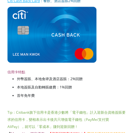
Citi Cash Back Card
：餐飲、酒店簽賬2%回贈
信用卡特點
外幣簽賬、本地食肆及酒店簽賬：2%回贈
本地簽賬及自動轉賬繳費：1%回贈
首年免年費
Tip：Citibank旗下信用卡是香港少數將「電子錢包」計入迎新合資格簽賬要
求的信用卡，變相表示出卡後共只增值電子錢包（PayMe/支付寶
AliPay），就可以「零成本」賺到迎新回贈！