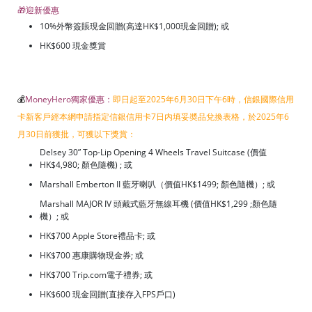
🎁迎新優惠
10%外幣簽賬現金回贈(高達HK$1,000現金回贈); 或
HK$600 現金獎賞
💰
MoneyHero獨家優惠：
即日起至2025年6月30日下午6時，信銀國際信用
卡新客戶經本網申請指定信銀信用卡7日内填妥奬品兌換表格，於2025年6
月30日前獲批，可獲以下獎賞：
Delsey 30” Top-Lip Opening 4 Wheels Travel Suitcase (價值
HK$4,980; 顏色隨機) ; 或
Marshall Emberton II 藍牙喇叭（價值HK$1499; 顏色隨機）; 或
Marshall MAJOR IV 頭戴式藍牙無線耳機 (價值HK$1,299 ;顏色隨
機）; 或
HK$700 Apple Store禮品卡; 或
HK$700 惠康購物現金券; 或
HK$700 Trip.com電子禮券; 或
HK$600 現金回贈(直接存入FPS戶口)