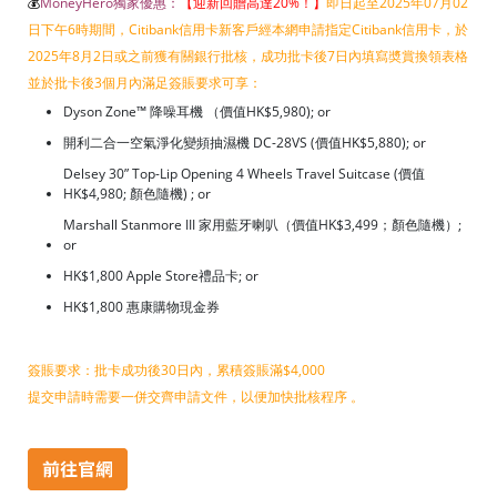
💰
MoneyHero獨家優惠：
【迎新回贈高達20%！
】
即日起至2025年07月02
日下午6時期間，Citibank信用卡新客戶經本網申請指定Citibank信用卡，於
2025年8月2日或之前獲有關銀行批核，成功批卡後7日內填寫奬賞換領表格
並於批卡後3個月內滿足簽賬要求可享：
Dyson Zone™ 降噪耳機 （價值HK$5,980); or
開利二合一空氣淨化變頻抽濕機 DC-28VS (價值HK$5,880); or
Delsey 30” Top-Lip Opening 4 Wheels Travel Suitcase (價值
HK$4,980; 顏色隨機) ; or
Marshall Stanmore III 家用藍牙喇叭（價值HK$3,499；顏色隨機）;
or
HK$1,800 Apple Store禮品卡; or
HK$1,800 惠康購物現金券
簽賬要求：批卡成功後30日內，累積簽賬滿$4,000
提交申請時需要一併交齊申請文件，以便加快批核程序 。