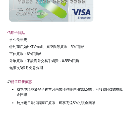
信用卡特點
- 永久免年費
- 特約商戶如HKTVmall、屈臣氏等簽賬：5%回贈*
- 百佳簽賬：8%回贈#
- 外幣簽賬：不設海外交易手續費，0.55%回贈
- 無限次3個月免息分期
🎁
精選迎新優惠
成功申請並於發卡後首月內累積簽賬滿HK$3,500，可獲得HK$800現
金回贈
於指定日常消費商戶簽賬，可享高達5%的現金回贈