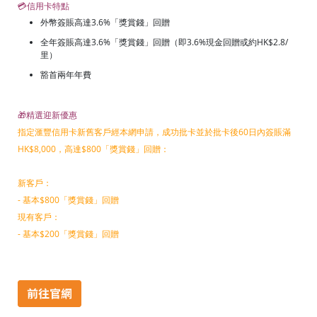
💳信用卡特點
外幣簽賬高達3.6%「獎賞錢」回贈
全年簽賬高達3.6%「獎賞錢」回贈（即3.6%現金回贈或約HK$2.8/
里）
豁首兩年年費
🎁精選迎新優惠
指定滙豐信用卡新舊客戶經本網申請，成功批卡並於批卡後60日內簽賬滿
HK$8,000，高達$800「獎賞錢」回贈：
新客戶：
- 基本$800「獎賞錢」回贈
現有客戶：
- 基本$200「獎賞錢」回贈