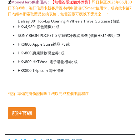
💰
MoneyHero獨家優惠：
【無需簽賬送額外獎賞】
即日起至2025年06月30
日下午6時，渣打信用卡新客戶經本網申請渣打Smart信用卡，成功批卡後7
日內經本網索取奬品兌換表格，無需簽賬可獲以下獎賞之一：
Delsey 30” Top-Lip Opening 4 Wheels Travel Suitcase (價值
HK$4,980; 顏色隨機) ; 或
SONY REON POCKET 5 穿戴式冷暖調溫機 (價值HK$1499); 或
HK$800 Apple Store禮品卡; 或
HK$800 惠康購物現金券; 或
HK$800 HKTVmall電子購物禮券; 或
HK$800 Trip.com 電子禮券
*記住準備定身份證同埋手機以完成整個申請程序