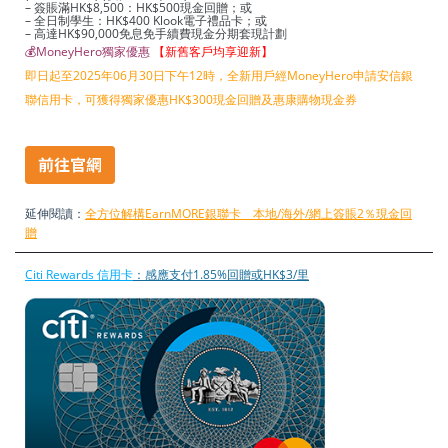
– 簽賬滿HK$8,500：HK$500現金回贈；或
– 全日制學生：HK$400 Klook電子禮品卡；或
– 高達HK$90,000免息免手續費現金分期套現計劃
💰MoneyHero獨家優惠
【新舊客戶均享迎新】
即日起至2025年06月30日下午12時，全新用戶經MoneyHero申請安信銀
聯信用卡，可獲得獨家優惠HK$300現金回贈及惠康購物現金券
延伸閱讀：
全方位解構EarnMORE銀聯卡 本地/海外/網上簽賬2％現金回
贈
Citi Rewards 信用卡
：感應支付1.85%回贈或HK$3/里