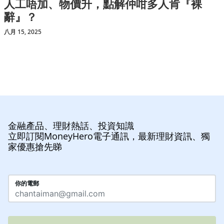
人工唔加、物價升，點解仲咁多人肯『裸
辭』？
八月 15, 2025
金融產品、理財熱話、投資知識
立即訂閱MoneyHero電子通訊，最新理財資訊、獨
家優惠搶先睇