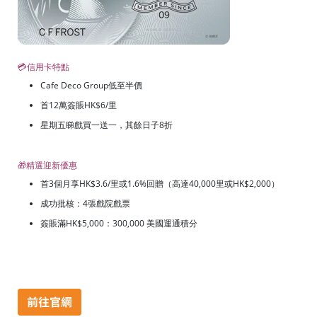
💳信用卡特點
Cafe Deco Group低至半價
首12萬簽賬HK$6/里
星期五睇戲買一送一，其餘日子8折
🎁精選迎新優惠
首3個月享HK$3.6/里或1.6%回贈（高達40,000里或HK$2,000）
成功批核：4張戲院戲票
簽賬滿HK$5,000：300,000 美國運通積分