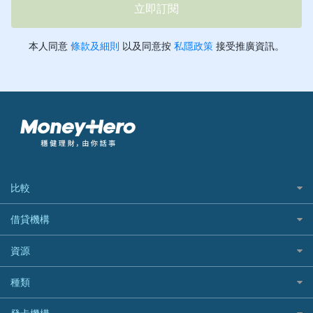
比較
私人貸款比較
借貸機構
稅季/稅務貸款
BEA 東亞銀行
資源
網上貸款
BOC 中國銀行
結餘轉戶(清卡數貸款)
如何申請個人貸款
種類
Cashing Pro 優尚信貸
銀行貸款
如何管理個人貸款
CCB(Asia) 中國建設銀行 (亞洲)
網購優惠