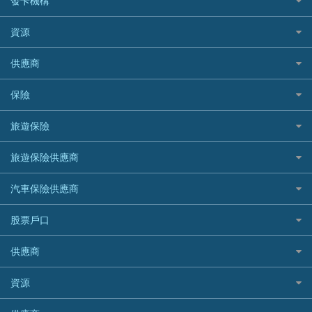
發卡機構
財務公司貸款
個人貸款有用資訊
Citibank 花旗銀行
精選外幣網購信用卡
免入息貸款
清卡數貸款教學
Citibank花旗銀行
資源
CNCBI 信銀國際
尊尚信用卡
免TU貸款
循環貸款教學
AE美國運通
CreFIT 維信
公司信用卡
Black Friday優惠
供應商
急借錢
個人化貸款產品推介 🔥全新
DBS星展銀行
DBS 星展銀行
電子錢包信用卡
淘寶付款方式
業主貸款
債務重組一覽
HSBC滙豐銀行
八達通自動增值信用卡
保險
DSB 大新銀行
日本遊信用卡攻略
一田購物優惠日
汽車貸款
供樓利息扣稅
Mox
Fubon 富邦銀行
韓國遊信用卡攻略
SOGO感謝祭
旅遊保險
緊急貸款比較
旅遊保險
最佳貸款app
信銀國際
HK Finance 香港信貸
台灣遊信用卡攻略
HKTVmall優惠碼
汽車保險
最佳小額貸款比較
大新銀行
日本旅遊保險及資訊
HSBC 滙豐銀行貸款
旅遊保險供應商
機場貴賓室信用卡
交稅優惠
家居保險
易批必批貸款
恒生銀行
泰國旅遊保險及資訊
K Cash 貸款
Visa信用卡
酒店優惠碼
家傭保險
AXA 安盛
24小時貸款
汽車保險供應商
Standard Chartered渣打銀行
台灣旅遊保險及資訊
Mox 銀行
萬事達卡
機票優惠碼
寵物保險
AIG 美亞
最佳循環貸款
安信EarnMORE
韓國旅遊保險及資訊
大新汽車保險
National Resources 中潤物業按揭
銀聯信用卡
股票戶口
定期人壽保險
Allianz 安聯
AEON
歐洲旅遊保險及資訊
中銀汽車保險
OCBC 華僑銀行
高獎賞信用卡推薦
危疾保險
Allied World 世聯
富途證券
東亞銀行
供應商
越南旅遊保險及資訊
Allianz安聯汽車保險
PrimeCredit 安信信貸
酒店信用卡
年金資訊
Avo
IB盈透證券
SIM
澳洲旅遊保險及資訊
bolttech保障汽車保險
Promise 邦民日本財務
富途牛牛好唔好？
資源
樓宇火險
中國銀行
老虎證券
Airwallex信用卡
長者嘆世界
Zurich蘇黎世汽車保險
Rabbit Credit月兔信貸
Webull微牛證券好唔好？
Bolttech 保特
uSMART 盈立證券
股票戶口開戶