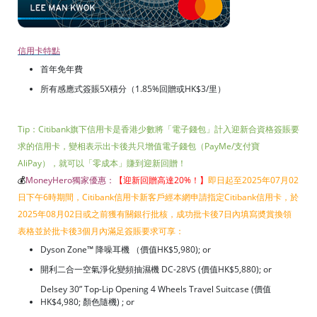
信用卡特點
首年免年費
所有感應式簽賬5X積分（1.85%回贈或HK$3/里）
Tip：Citibank旗下信用卡是香港少數將「電子錢包」計入迎新合資格簽賬要
求的信用卡，變相表示出卡後共只增值電子錢包（PayMe/支付寶
AliPay），就可以「零成本」賺到迎新回贈！
💰
MoneyHero獨家優惠：
【迎新回贈高達20%！
】
即日起至2025年07月02
日下午6時期間，Citibank信用卡新客戶經本網申請指定Citibank信用卡，於
2025年08月02日或之前獲有關銀行批核，成功批卡後7日內填寫奬賞換領
表格並於批卡後3個月內滿足簽賬要求可享：
Dyson Zone™ 降噪耳機 （價值HK$5,980); or
開利二合一空氣淨化變頻抽濕機 DC-28VS (價值HK$5,880); or
Delsey 30” Top-Lip Opening 4 Wheels Travel Suitcase (價值
HK$4,980; 顏色隨機) ; or