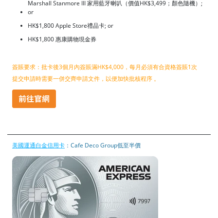
Marshall Stanmore III 家用藍牙喇叭（價值HK$3,499；顏色隨機）;
or
HK$1,800 Apple Store禮品卡; or
HK$1,800 惠康購物現金券
簽賬要求：批卡後3個月內簽賬滿HK$4,000，每月必須有合資格簽賬1次
提交申請時需要一併交齊申請文件，以便加快批核程序 。
美國運通白金信用卡
：Cafe Deco Group低至半價