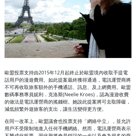
歐盟投票支持由2015年12月起終止於歐盟境內收取手提電
話用戶的漫遊費用。如此提案最終獲得通過，電訊運營商將
不可再收取旅客額外的手機通話、訊息、及上網費用。歐盟
數碼事務專員妮利．克洛斯(Neelie Kroes)，認為漫遊收費
的做法是電訊運營商的搖錢樹。她說此提案將可去取障礙，
減低頻繁外遊旅客的支出，讓生活變得更方便。
在同一改革上，歐盟議會也投票支持「網絡中立」，並允許
用戶不受限制地進入任何手機網絡。然而，電訊運營商表示
不贊成此投票，因此舉將會是錯誤的一步以及會為很多的商