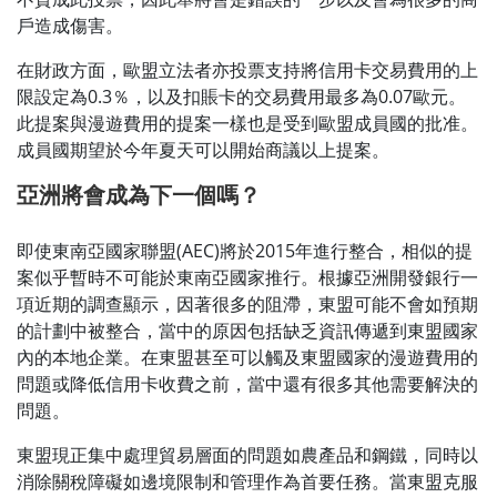
戶造成傷害。
在財政方面，歐盟立法者亦投票支持將信用卡交易費用的上
限設定為0.3％，以及扣賬卡的交易費用最多為0.07歐元。
此提案與漫遊費用的提案一樣也是受到歐盟成員國的批准。
成員國期望於今年夏天可以開始商議以上提案。
亞洲將會成為下一個嗎？
即使東南亞國家聯盟(AEC)將於2015年進行整合，相似的提
案似乎暫時不可能於東南亞國家推行。根據亞洲開發銀行一
項近期的調查顯示，因著很多的阻滯，東盟可能不會如預期
的計劃中被整合，當中的原因包括缺乏資訊傳遞到東盟國家
內的本地企業。在東盟甚至可以觸及東盟國家的漫遊費用的
問題或降低信用卡收費之前，當中還有很多其他需要解決的
問題。
東盟現正集中處理貿易層面的問題如農產品和鋼鐵，同時以
消除關稅障礙如邊境限制和管理作為首要任務。當東盟克服