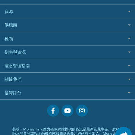
Allianz安聯汽車保險
PrimeCredit 安信信貸
酒店信用卡
年金資訊
Avo
IB盈透證券
SIM
澳洲旅遊保險及資訊
bolttech保障汽車保險
Promise 邦民日本財務
富途牛牛好唔好？
資源
樓宇火險
中國銀行
老虎證券
Airwallex信用卡
長者嘆世界
Zurich蘇黎世汽車保險
Rabbit Credit月兔信貸
Webull微牛證券好唔好？
Bolttech 保特
uSMART 盈立證券
股票戶口開戶
供應商
家庭親子遊
QBE昆士蘭汽車保險
Standard Chartered 渣打銀行
Longbridge長橋證券好唔好？
Blue Cross 藍十字
華盛証券
證券行邊間好？
全年周圍飛
平安汽車保險
UA 亞洲聯合財務
老虎證券好唔好？
銀行戶口比較
種類
中國平安
長橋證券
港股5隻高息ETF精選
手機邊份好
WeLab Bank
華盛証券好唔好？
尊尚銀行戶口
大新銀行
WeBull微牛證券
什麼是ETF？
定期存款
自駕遊比較
指南與資源
WeLend 貸款
漲樂全球通好唔好？
Citi Plus
Generali 忠意
漲樂全球通｜華泰國際
香港30大高息股排行
港元定存
相機有得保
X Wallet 貸款
IB盈透證券好唔好？
中信銀行inMotion
理財資訊
HSBC滙豐銀行
理財管理指南
OSL
黃金ETF懶人包
人民幣定存
專為孕婦設計的最佳旅遊保險
ZA Bank
盈立證券 uSMART 好唔好？
Airwallex銀行
識慳識賺
MSIG 三井住友
StashAway
最值得注意的比特幣ETF
美元定存
常用相關詞彙
最佳滑雪旅遊保險
關於我們
Stashaway好唔好？
債務管理
Prudential 保誠
Syfe
選股策略：五步調查攻略
英鎊定存
MoneyHero電子報
最適合BB的旅遊保險
Hashkey好唔好？
投資理財
服務承諾
QBE 昆士蘭
信貸評分
澳元定存
所有合作銀行或機構
Syfe好唔好？
置業安居
網上支援
Starr
信貸評分指南
人生保障
精選產品
Zurich 蘇黎世
精明旅遊
換領現金券流程
創業求職
常見問題
聲明﹕MoneyHero致力確保網站提供的資訊是最新及最準確。網站所
顯示的資訊或與金融機構或服務供應商之網站有所出入。MoneyHero
專欄文章