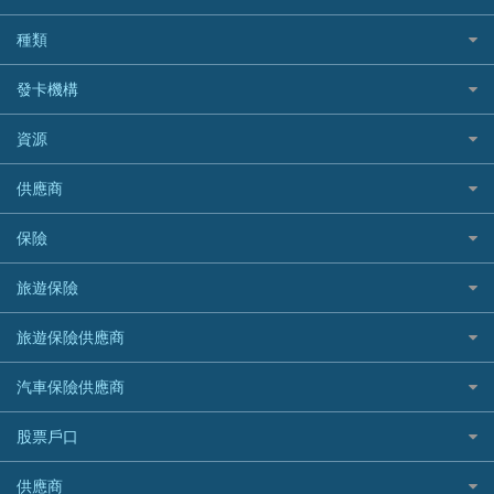
BOC 中國銀行
結餘轉戶(清卡數貸款)
如何申請個人貸款
種類
Cashing Pro 優尚信貸
銀行貸款
如何管理個人貸款
CCB(Asia) 中國建設銀行 (亞洲)
網購優惠
發卡機構
財務公司貸款
個人貸款有用資訊
Citibank 花旗銀行
精選外幣網購信用卡
免入息貸款
清卡數貸款教學
Citibank花旗銀行
資源
CNCBI 信銀國際
尊尚信用卡
免TU貸款
循環貸款教學
AE美國運通
CreFIT 維信
公司信用卡
Black Friday優惠
供應商
急借錢
個人化貸款產品推介 🔥全新
DBS星展銀行
DBS 星展銀行
電子錢包信用卡
淘寶付款方式
業主貸款
債務重組一覽
HSBC滙豐銀行
八達通自動增值信用卡
保險
DSB 大新銀行
日本遊信用卡攻略
一田購物優惠日
汽車貸款
供樓利息扣稅
Mox
Fubon 富邦銀行
韓國遊信用卡攻略
SOGO感謝祭
旅遊保險
緊急貸款比較
旅遊保險
最佳貸款app
信銀國際
HK Finance 香港信貸
台灣遊信用卡攻略
HKTVmall優惠碼
汽車保險
最佳小額貸款比較
大新銀行
日本旅遊保險及資訊
HSBC 滙豐銀行貸款
旅遊保險供應商
機場貴賓室信用卡
交稅優惠
家居保險
易批必批貸款
恒生銀行
泰國旅遊保險及資訊
K Cash 貸款
Visa信用卡
酒店優惠碼
家傭保險
AXA 安盛
24小時貸款
汽車保險供應商
Standard Chartered渣打銀行
台灣旅遊保險及資訊
Mox 銀行
萬事達卡
機票優惠碼
寵物保險
AIG 美亞
最佳循環貸款
安信EarnMORE
韓國旅遊保險及資訊
大新汽車保險
National Resources 中潤物業按揭
銀聯信用卡
股票戶口
定期人壽保險
Allianz 安聯
AEON
歐洲旅遊保險及資訊
中銀汽車保險
OCBC 華僑銀行
高獎賞信用卡推薦
危疾保險
Allied World 世聯
富途證券
東亞銀行
供應商
越南旅遊保險及資訊