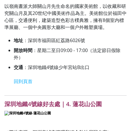
以嶺南晝派大師關山月先生命名的國家美術館，以收藏和研
究關山月及其20世纪中國美術作品為主。美術館位於福田中
心區，交通便利，建築造型色彩古樸典雅，擁有8個室内標
準展廳、一個中央圓形大廳和一個户外雕塑廣場。
地址
：深圳市福田區紅荔路6026號
開放時間
：星期二至日09:00 - 17:00（法定節日假除
外）
交通
：深圳地鐵4號線少年宮站B出口
回到頁首
深圳地鐵4號線好去處｜4. 蓮花山公園