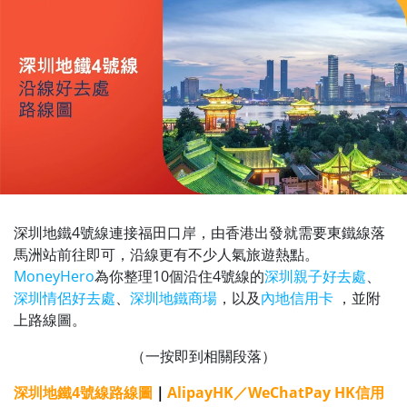
深圳地鐵4號線連接福田口岸，由香港出發就需要東鐵線落
馬洲站前往即可，沿線更有不少人氣旅遊熱點。
MoneyHero
為你整理10個
沿住
4號線的
深圳親子好去處
、
深圳情侶好去處
、
深圳地鐵商場
，
以及
內地信用卡
，並附
上路線圖。
（一按即到相關段落）
深圳地鐵4號線路線圖
｜
AlipayHK／WeChatPay HK信用