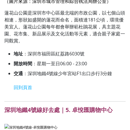
（圖片來源：深圳市城市管理和綜合執法局辦公室
）
蓮花山公園是深圳市中心區最北端的市政公園，以七個山頭
相連，形狀如盛開的蓮花而命名，面積達181公頃，環境優
美宜人。蓮花山公園每年都會舉辦簕杜鵑花展，具主題花
園、花市集、新品展示及文化活動等元素，適合親子家庭一
同觀賞。
地址
：深圳市福田區紅荔路6030號
開放時間
：星期一至日06:00 - 23:00
交通
：深圳地鐵4號線少年宮站F1出口步行3分鐘
回到頁首
深圳地鐵4號線好去處｜5. 卓悅匯購物中心