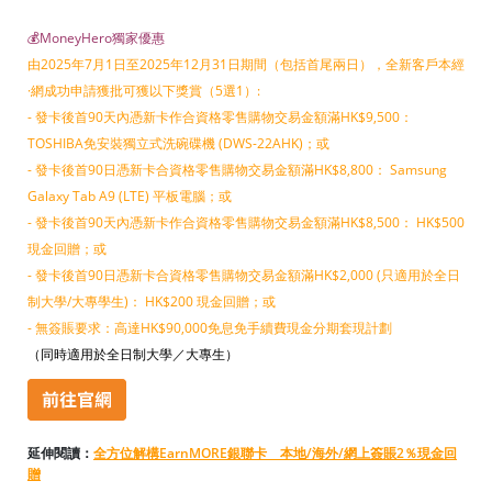
💰MoneyHero獨家優惠
由2025年7月1日至2025年12月31日期間（包括首尾兩日），
全新客戶本經
·
網成功申請獲批可獲以下獎賞（5選1）:
- 發卡後首90天內憑新卡作合資格零售購物交易金額滿HK$9,500：
TOSHIBA免安裝獨立式洗碗碟機 (DWS-22AHK)；或
- 發卡後首90日憑新卡合資格零售購物交易金額滿HK$8,800： Samsung
Galaxy Tab A9 (LTE) 平板電腦；或
- 發卡後首90天內憑新卡作合資格零售購物交易金額滿HK$8,500： HK$500
現金回贈；或
- 發卡後首90日憑新卡合資格零售購物交易金額滿HK$2,000 (只適用於全日
制大學/大專學生)： HK$200 現金回贈；或
- 無簽賬要求：高達HK$90,000免息免手續費現金分期套現計劃
（同時適用於全日制大學／大專生）
延伸閱讀：
全方位解構EarnMORE銀聯卡 本地/海外/網上簽賬2％現金回
贈