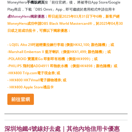
MoneyHero
手機版網頁
按「前往官網」後， 將被導往App Store/Google
Play商店，下載「DBS Omni」App，即可繼續於應用程式申請信用卡
💰MoneyHero獨家優惠：
即日起至2025年03月31日下午6時，新客戶經
MoneyHero成功申請DBS Black World Mastercard®，於2025年04月30
日或之前成功批卡，可獲以下獨家優惠：
-
LOJEL Alto 29吋超輕量拉鍊行李箱 (價值HK$2,100; 顏色隨機）;
或
-
Marshall Emberton II 藍牙喇叭（價值HK$1,499; 顏色隨機）;
或
-
POLAROID 寶麗來Go 即影即有相機（價值HK$999）;
或
-
PHILIPS 飛利浦ADD4911 即熱飲水機 （價值HK$898；顏色隨機）
或
-
HK$800 Trip.com電子現金券; 或
- HK$800 HKTVmall電子購物禮券; 或
- HK$800 Apple Store禮品卡
深圳地鐵4號線好去處｜其他內地信用卡優惠