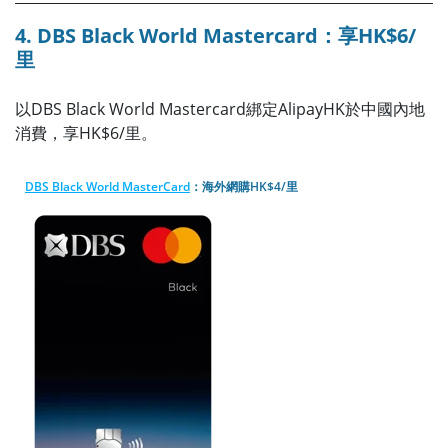
4. DBS Black World Mastercard：享HK$6/
里
以DBS Black World Mastercard綁定AlipayHK於中國內地
消費，享HK$6/里。
DBS Black World MasterCard
：海外網購HK$4/里