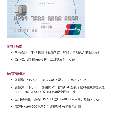
信用卡特點
所有簽賬一律2%回贈（包括餐飲、網購、本地及外幣簽賬等）
OmyCard手機App支援「二維碼支付」功能
精選迎新優惠
簽賬滿HK$9,800：OTO GoGo 鬆 2.0 按摩椅(VN-05)
簽賬滿HK$8,500：德國寶 WiFi智能UVC空氣淨化加濕風扇暖風機
(EFB-426HM-SC)；或HK$500現金回贈；或
全日制學生：簽滿HK$2,000送HK$400 Klook電子禮品卡；或
高達HK$90,000免息免手續費現金分期套現計劃