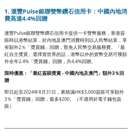
1. 滙豐Pulse銀聯雙幣鑽石信用卡：中國內地消
費高達4.4%回贈
滙豐Pulse銀聯雙幣鑽石信用卡提供一卡雙幣服務，香港簽
賬時以港幣結算，於內地及澳門消費時則以人民幣結算，享
有額外2％「獎賞錢」回贈，豁免人民幣交易服務費。「最
紅自主獎賞」選擇賞世界的話，港幣以外的貨幣交易可獲額
外全年2.4%「獎賞錢」回贈，
共4.4%回贈
。
限時優惠：「最紅簽賬獎賞 - 中國內地及澳門」額外3％回
贈
即日起至2024年8月31日，累積滿HK$3,000簽賬可享額外
3％「獎賞錢」回贈
，最多$200。（不適用於電子錢包簽
賬）