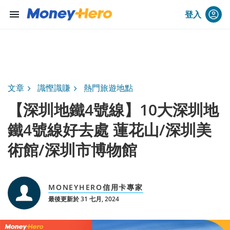
menu
登入
文章
識慳識賺
熱門旅遊地點
【深圳地鐵4號線】10大深圳地
鐵4號線好去處 蓮花山/深圳美
術館/深圳市博物館
MONEYHERO信用卡專家
最後更新於 31 七月, 2024