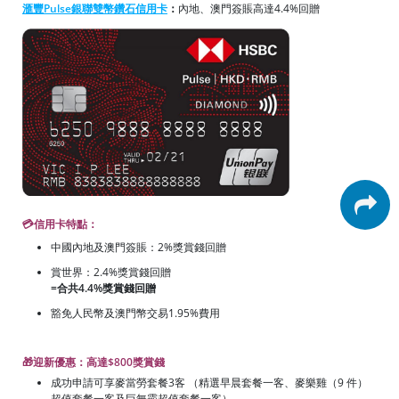
滙豐Pulse銀聯雙幣鑽石信用卡
：
內地、澳門簽賬高達4.4%回贈
💳信用卡特點：
中國內地及澳門簽賬：2%獎賞錢回贈
賞世界：2.4%獎賞錢回贈
=合共4.4%獎賞錢回贈
豁免人民幣及澳門幣交易1.95%費用
🎁迎新優惠：高達$800獎賞錢
成功申請可享麥當勞套餐3客 （精選早晨套餐一客、麥樂雞（9 件）
超值套餐一客及巨無霸超值套餐一客）