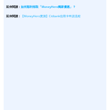
延伸閱讀：
如何順利領取「MoneyHero獨家優惠」？
延伸閱讀：
【MoneyHero實測】Citibank信用卡申請流程