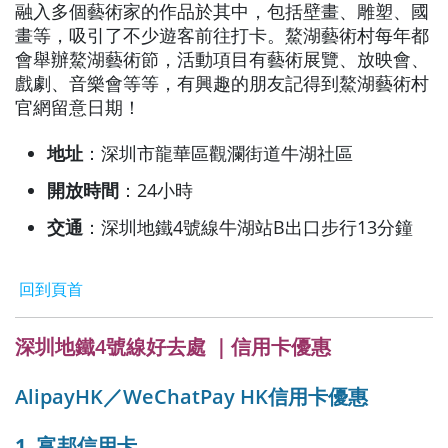
融入多個藝術家的作品於其中，包括壁畫、雕塑、國
畫等，吸引了不少遊客前往打卡。鰲湖藝術村每年都
會舉辦鰲湖藝術節，活動項目有藝術展覽、放映會、
戲劇、音樂會等等，有興趣的朋友記得到鰲湖藝術村
官網留意日期！
地址
：深圳市龍華區觀瀾街道牛湖社區
開放時間
：24小時
交通
：深圳地鐵4號線牛湖站B出口步行13分鐘
回到頁首
深圳地鐵4號線好去處 ｜信用卡優惠
AlipayHK／WeChatPay HK信用卡優惠
1. 富邦信用卡