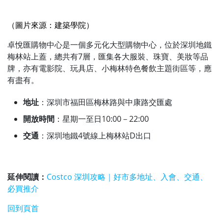
（圖片來源：建築學院）
卓悅匯購物中心是一個多元化大型購物中心，位於深圳地鐵
梅林站上蓋，總共有7層，匯集各大服裝、珠寶、美妝等品
牌，亦有電影院、玩具店、小梅林特色餐飲主題街區等，應
有盡有。
地址
：深圳市福田區梅林路與中康路交匯處
開放時間
：星期一至日10:00－22:00
交通
：深圳地鐵4號線上梅林站D出口
延伸閱讀：
Costco 深圳攻略｜好市多地址、入會、交通、
必買推介
回到頁首