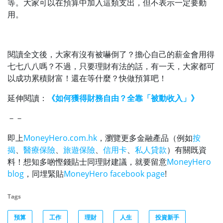
等。大家可以在預算中加入這類支出，但不表示一定要動
用。
閱讀全文後，大家有沒有被嚇倒了？擔心自己的薪金會用得
七七八八嗎？不過，只要理財有法的話，有一天，大家都可
以成功累積財富！還在等什麼？快做預算吧！
延伸閱讀：
《如何獲得財務自由？全靠「被動收入」》
－－
即上
MoneyHero.com.hk
，瀏覽更多金融產品（例如
按
揭
、
醫療保險
、
旅遊保險
、
信用卡
、
私人貸款
）有關既資
料！想知多啲慳錢貼士同理財建議，就要留意
MoneyHero
blog
，同埋緊貼
MoneyHero facebook page
!
Tags
預算
工作
理財
人生
投資新手