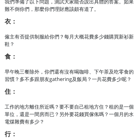
我們準備了以下問題，測試大家能否說出具體的答案。如果
難不倒你們，那麼你們理財應該頗有道了。
衣：
僱主有否提供制服給你們？每月大概花費多少錢購買新衫新
鞋？
食：
早午晚三餐除外，你們還有沒有喝咖啡、下午茶及吃零食的
習慣？多不多跟朋友gathering及飯局？一共花費多少呢？
住：
工作的地方離住所近嗎？要不要自己租地方住？租的是一個
單位，還是一間房而已？另外要花錢買傢俬嗎？一個月的水
電煤雜費有多少？
行：