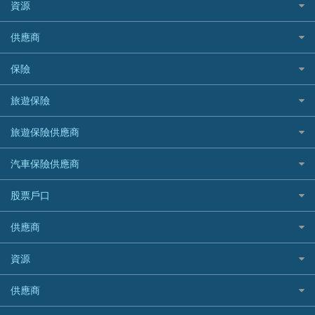
清卡數貸款教學
Citibank花旗銀行
資源
CNCBI 信銀國際
尊尚信用卡
免TU貸款
循環貸款教學
AE美國運通
CreFIT 維信
公司信用卡
Black Friday優惠
供應商
急借錢
個人化貸款產品推介 🔥全新
DBS星展銀行
DBS 星展銀行
電子錢包信用卡
淘寶付款方式
業主貸款
債務重組一覽
HSBC滙豐銀行
八達通自動增值信用卡
保險
DSB 大新銀行
日本遊信用卡攻略
一田購物優惠日
汽車貸款
供樓利息扣稅
Mox
Fubon 富邦銀行
韓國遊信用卡攻略
SOGO感謝祭
旅遊保險
緊急貸款比較
旅遊保險
最佳貸款app
信銀國際
HK Finance 香港信貸
台灣遊信用卡攻略
HKTVmall優惠碼
汽車保險
最佳小額貸款比較
大新銀行
日本旅遊保險及資訊
HSBC 滙豐銀行貸款
旅遊保險供應商
機場貴賓室信用卡
交稅優惠
家居保險
易批必批貸款
恒生銀行
泰國旅遊保險及資訊
K Cash 貸款
Visa信用卡
酒店優惠碼
家傭保險
AXA 安盛
24小時貸款
汽車保險供應商
Standard Chartered渣打銀行
台灣旅遊保險及資訊
Mox 銀行
萬事達卡
機票優惠碼
寵物保險
AIG 美亞
最佳循環貸款
安信EarnMORE
韓國旅遊保險及資訊
大新汽車保險
National Resources 中潤物業按揭
銀聯信用卡
股票戶口
定期人壽保險
Allianz 安聯
AEON
歐洲旅遊保險及資訊
中銀汽車保險
OCBC 華僑銀行
高獎賞信用卡推薦
危疾保險
Allied World 世聯
富途證券
東亞銀行
供應商
越南旅遊保險及資訊
Allianz安聯汽車保險
PrimeCredit 安信信貸
酒店信用卡
年金資訊
Avo
IB盈透證券
SIM
澳洲旅遊保險及資訊
bolttech保障汽車保險
Promise 邦民日本財務
富途牛牛好唔好？
資源
樓宇火險
中國銀行
老虎證券
Airwallex信用卡
長者嘆世界
Zurich蘇黎世汽車保險
Rabbit Credit月兔信貸
Webull微牛證券好唔好？
Bolttech 保特
uSMART 盈立證券
股票戶口開戶
供應商
家庭親子遊
QBE昆士蘭汽車保險
Standard Chartered 渣打銀行
Longbridge長橋證券好唔好？
Blue Cross 藍十字
華盛証券
證券行邊間好？
全年周圍飛
平安汽車保險