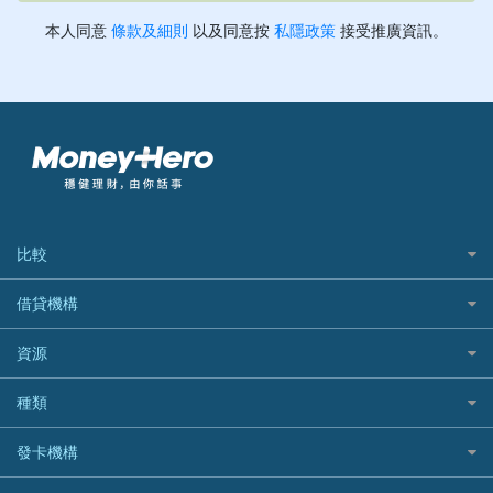
比較
私人貸款比較
借貸機構
稅季/稅務貸款
BEA 東亞銀行
資源
網上貸款
BOC 中國銀行
結餘轉戶(清卡數貸款)
如何申請個人貸款
種類
Cashing Pro 優尚信貸
銀行貸款
如何管理個人貸款
CCB(Asia) 中國建設銀行 (亞洲)
網購優惠
發卡機構
財務公司貸款
個人貸款有用資訊
Citibank 花旗銀行
精選外幣網購信用卡
免入息貸款