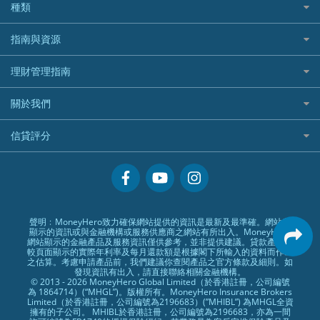
UA 亞洲聯合財務
老虎證券好唔好？
銀行戶口比較
種類
中國平安
長橋證券
港股5隻高息ETF精選
手機邊份好
WeLab Bank
華盛証券好唔好？
尊尚銀行戶口
大新銀行
WeBull微牛證券
什麼是ETF？
定期存款
自駕遊比較
指南與資源
WeLend 貸款
漲樂全球通好唔好？
Citi Plus
Generali 忠意
漲樂全球通｜華泰國際
香港30大高息股排行
港元定存
相機有得保
X Wallet 貸款
IB盈透證券好唔好？
中信銀行inMotion
理財資訊
HSBC滙豐銀行
理財管理指南
OSL
黃金ETF懶人包
人民幣定存
專為孕婦設計的最佳旅遊保險
ZA Bank
盈立證券 uSMART 好唔好？
Airwallex銀行
識慳識賺
MSIG 三井住友
StashAway
最值得注意的比特幣ETF
美元定存
常用相關詞彙
最佳滑雪旅遊保險
關於我們
Stashaway好唔好？
債務管理
Prudential 保誠
Syfe
選股策略：五步調查攻略
英鎊定存
MoneyHero電子報
最適合BB的旅遊保險
Hashkey好唔好？
投資理財
服務承諾
QBE 昆士蘭
信貸評分
澳元定存
所有合作銀行或機構
Syfe好唔好？
置業安居
網上支援
Starr
信貸評分指南
人生保障
精選產品
Zurich 蘇黎世
精明旅遊
換領現金券流程
創業求職
常見問題
聲明﹕MoneyHero致力確保網站提供的資訊是最新及最準確。網站所
顯示的資訊或與金融機構或服務供應商之網站有所出入。MoneyHero
專欄文章
條款及細則
網站顯示的金融產品及服務資訊僅供參考，並非提供建議。貸款產品比
較頁面顯示的實際年利率及每月還款額是根據閣下所輸入的資料而作出
編輯守則
之估算。考慮申請產品前，我們建議你查閱產品之官方條款及細則。如
發現資訊有出入，請直接聯絡相關金融機構。
廣告合作
© 2013 - 2026 MoneyHero Global Limited（於香港註冊，公司編號
為 1864714）(“MHGL”)。版權所有。MoneyHero Insurance Brokers
廣告政策
Limited（於香港註冊，公司編號為2196683）(”MHIBL”) 為MHGL全資
擁有的子公司。 MHIBL於香港註冊，公司編號為2196683，亦為一間
私隱政策