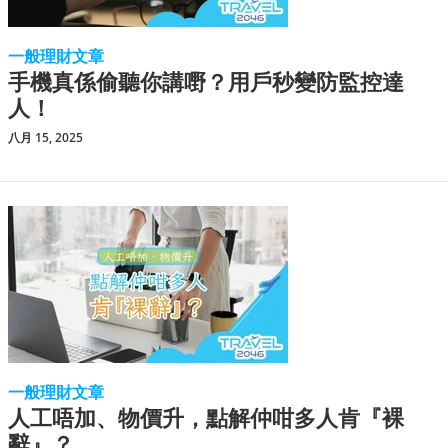
一般理財文章
手機真係偷聽你講嘢？用戶秒變防監控達
人！
八月 15, 2025
一般理財文章
人工唔加、物價升，點解仲咁多人肯『裸
辭』？