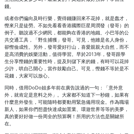
錢。
或者你們偏向及時行樂，覺得錢賺回來不花掉，就是蠢才，
慳來只是徒勞。不如先看看香港國際巨星周潤發（發哥）的
例子。聽說過不少網民，都能夠在香港的地鐵、小巴等的公
共交通工具，「野生捕獲」發哥。可見，他雖是名人身份，
卻慳儉成性。另外，發哥愛好行山，喜愛親親大自然，而不
是高消費的娛樂活動，值得學習。早於2013年，發哥跟學
生分享慳錢的重要性時，提及到儲下來的錢，有時可以花掉
少許，哄自己開心，當作鼓勵自己。可見，慳錢不等於是不
花錢，大家可以放心。
同時，借用DoDo姐多年前在廣告說過的一句：「意外意
外，就肯定是意料之外」。大家都不知道下一秒鐘，如果有
什麼意外發生，可能隨時都要動用緊急備用現金。作為職場
新人，如果你們想盡快達成如置業、環遊世界等等的美夢，
真的要好好做一份周全的預算啊！所用的方法也是關鍵所
在。