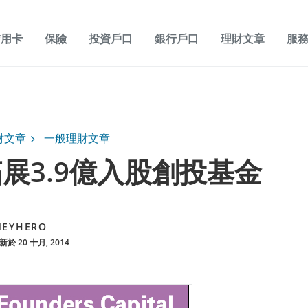
信用卡
保險
投資戶口
銀行戶口
理財文章
服
財文章
一般理財文章
展3.9億入股創投基金
EYHERO
於 20 十月, 2014