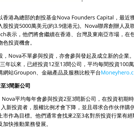
港為總部的創投基金Nova Founders C
api
tal，最
股投資5000萬美元(約3.9億港元)。Nova聯席創辦人
 Strauch表示，他們將會繼續在香港、台灣及東南亞市場，
物色投資機會。
，Nova不單參與投資，亦會參與發起及成立新的企業。Ra
、三年以來，已經投資12至13間公司，平均每間投資100
網站Groupon、金融產品及服務比較平台
Moneyhero.
2至3間新公司
表示，Nova平均每年會參與投資2至3間新公司，在投資初期
引入新投資者，股權比例才會下降，並且尋求合作伙伴購
上市作為目標。他們通常會找來2至3名對所投資行業有經
及加快推動業務發展。