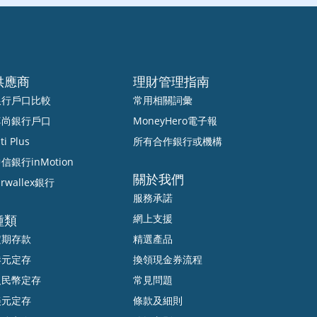
供應商
理財管理指南
銀行戶口比較
常用相關詞彙
尊尚銀行戶口
MoneyHero電子報
ti Plus
所有合作銀行或機構
信銀行inMotion
關於我們
irwallex銀行
服務承諾
種類
網上支援
定期存款
精選產品
港元定存
換領現金券流程
人民幣定存
常見問題
美元定存
條款及細則