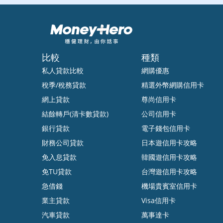
比較
種類
私人貸款比較
網購優惠
稅季/稅務貸款
精選外幣網購信用卡
網上貸款
尊尚信用卡
結餘轉戶(清卡數貸款)
公司信用卡
銀行貸款
電子錢包信用卡
財務公司貸款
日本遊信用卡攻略
免入息貸款
韓國遊信用卡攻略
免TU貸款
台灣遊信用卡攻略
急借錢
機場貴賓室信用卡
業主貸款
Visa信用卡
汽車貸款
萬事達卡