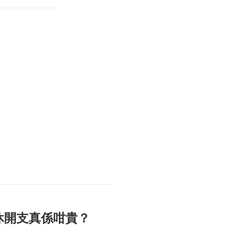
休開支真係咁貴？