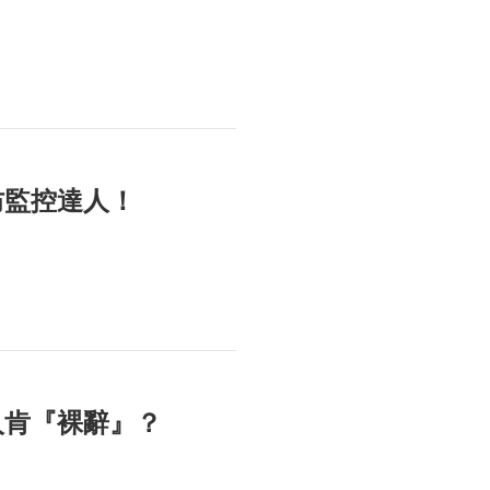
防監控達人！
人肯『裸辭』？