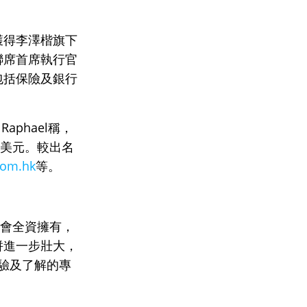
近獲得李澤楷旗下
及聯席首席執行官
在包括保險及銀行
phael稱，
萬美元。較出名
com.hk
等。
時會全資擁有，
併進一步壯大，
驗及了解的專