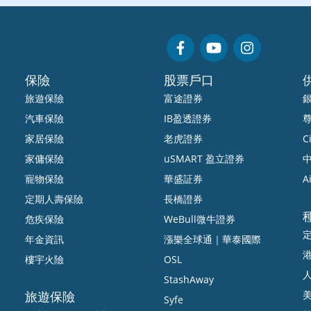
保險
股票戶口
旅遊保險
富途證券
汽車保險
IB盈透證券
家居保險
老虎證券
Ci
家傭保險
uSMART 盈立證券
中
寵物保險
華盛証券
A
定期人壽保險
長橋證券
危疾保險
WeBull微牛證券
年金資訊
漲樂全球通｜華泰國際
樓宇火險
OSL
StashAway
旅遊保險
Syfe