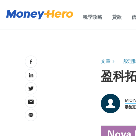
稅季攻略
貸款
文章
一般理
盈科拓
MON
最後更新