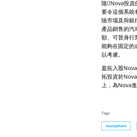
隨Nova投
要令這個系統
險市場及與銀
產品銷售的汽
額、可晉身行
能夠在固定的
以考慮。
盈拓入股Nov
拓投資於No
上，為Nov
Tags
moneyhero