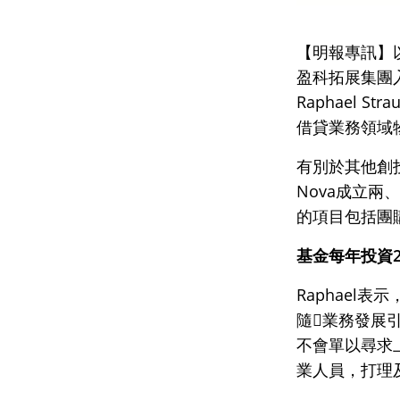
【明報專訊】以香
盈科拓展集團入
Raphael
借貸業務領域
有別於其他創投
Nova成立兩
的項目包括團購
基金每年投資
Raphael
隨業務發展
不會單以尋求
業人員，打理