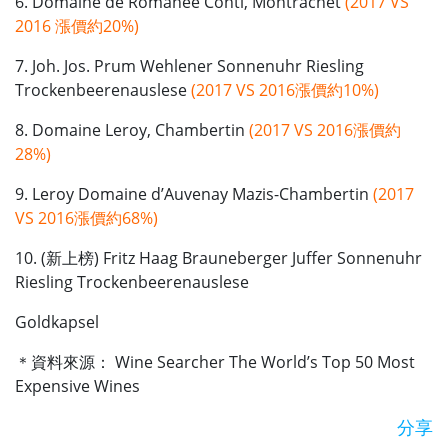
6. Domaine de Romanee Conti, Montrachet
(2017 VS
2016 漲價約20%)
7. Joh. Jos. Prum Wehlener Sonnenuhr Riesling
Trockenbeerenauslese
(2017 VS 2016漲價約10%)
8. Domaine Leroy, Chambertin
(2017 VS 2016漲價約
28%)
9. Leroy Domaine d’Auvenay Mazis-Chambertin
(2017
VS 2016漲價約68%)
10. (新上榜) Fritz Haag Brauneberger Juffer Sonnenuhr
Riesling Trockenbeerenauslese
Goldkapsel
＊資料來源： Wine Searcher The World’s Top 50 Most
Expensive Wines
分享