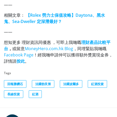
——
相關文章：
【Rolex 勞力士保值攻略】Daytona、黑水
鬼、Sea-Dweller 定深潛最好？
——
想知更多 理財資訊同優惠 ，可即上我哋嘅
理財產品比較平
台
，
或留意
MoneyHero.com.hk Blog
，同埋緊貼我哋嘅
Facebook Page
！經我哋申請仲可以獲得額外獎賞現金券，
詳情請
按此
。
Tags
回報勝鑽石
法國勃艮第
法國波爾多
紅酒投資
長線投資
紅酒