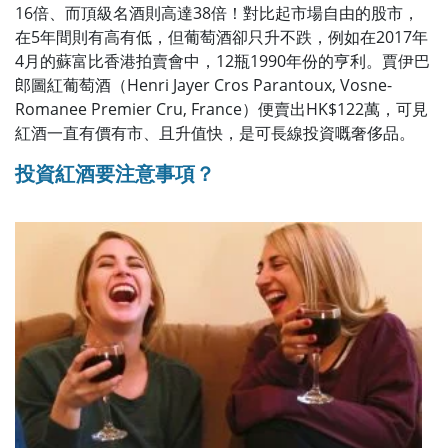
16倍、而頂級名酒則高達38倍！對比起市場自由的股市，
在5年間則有高有低，但葡萄酒卻只升不跌，例如在2017年
4月的蘇富比香港拍賣會中，12瓶1990年份的亨利。賈伊巴
郎圖紅葡萄酒（Henri Jayer Cros Parantoux, Vosne-
Romanee Premier Cru, France）便賣出HK$122萬，可見
紅酒一直有價有市、且升值快，是可長線投資嘅奢侈品。
投資紅酒要注意事項？