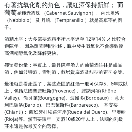
有著抗氧化劑的角色，讓紅酒保持新鮮； 而
葡萄
品種赤霞珠 （Cabernet Sauvignon）、內比奧洛
（Nebbiolo） 及 丹魄 （Tempranillo ）就是高單寧的例
子。
酒精水平：大多需要酒精平衡水平達至 12至14％ 才比較合
適陳年， 因為隨著時間推移，瓶中發生嘅氧化不會導致較
高酒精醇氧化及降解更快。
殘留糖份量：事實上，最具陳年潛力的葡萄酒往往是甜品
酒，例如波特酒，雪利酒，蘇玳貴腐酒及甜型的雷司令等。
最後就是看產區了，某些產區的紅酒一般可保存5、6年或以
上，包括法國普羅旺斯(Provence) 、羅訥河谷(Rhône
Valley)、勃艮第(Bourgogne)、波爾多(Bordeaux)； 意大
利巴羅洛(Barolo)、巴巴萊斯科(Barbaresco)、 基安蒂
(Chianti)； 西班牙杜埃羅河岸(Rueda del Duero)、里奧哈
(Rioja)等。然而要陳年一支酒10或20年以上，法國的列級
莊永遠是你最安全的選擇。