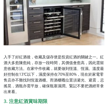
入手了好紅酒後，收藏及儲存便是投資紅酒的關鍵之一。紅
酒大多愈陳愈純，存放一段時間，其價值會愈高，因此需留
意收藏方法。在家中作收藏，就要做到恆溫、恆濕。溫度最
好控制在13℃以下，濕度保持在70%至80%，現在於家電零
售店亦不難找到恆溫酒櫃。而酒櫃嘅位置須避光、避震，忌
搖晃，酒瓶亦需平放，確保瓶塞濕潤。緊記不要把酒經常拿
出來看。
3. 注意紅酒賞味期限