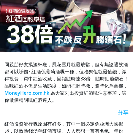
同親朋好友摸酒杯底，風花雪月就最放鬆，但有無諗過飲酒
都可以賺錢? 紅酒係葡萄酒嘅一種，但唯獨佢就最值錢，識
得投資，買中紅酒收藏，回報隨時達38倍，隨時勁過鑽石！
品味紅酒不但是生活態度，如能把握時機，隨時化為商機，
MoneyHero.com.hk
為大家列出投資紅酒嘅注意事項，讓
你做個精明嘅紅酒達人。
分享
紅酒投資流行嘅原因有好多，其中一個必定係亞洲大國掘
起，以致熱錢湧至紅酒市場。人人都想一嘗有名氣、年份