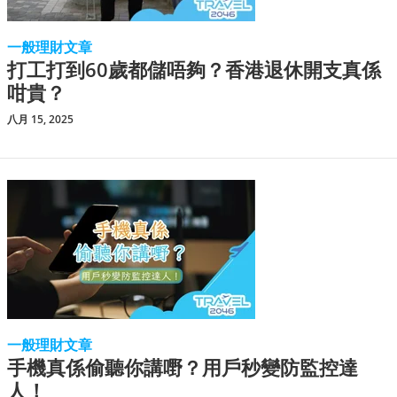
一般理財文章
打工打到60歲都儲唔夠？香港退休開支真係
咁貴？
八月 15, 2025
一般理財文章
手機真係偷聽你講嘢？用戶秒變防監控達
人！