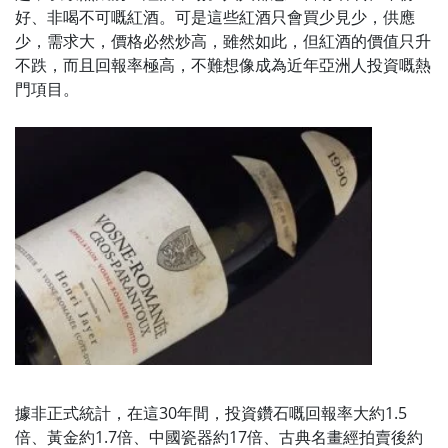
好、非喝不可嘅紅酒。可是這些紅酒只會買少見少，供應
少，需求大，價格必然炒高，雖然如此，但紅酒的價值只升
不跌，而且回報率極高，不難想像成為近年亞洲人投資嘅熱
門項目。
據非正式統計，在這30年間，投資鑽石嘅回報率大約1.5
倍、黃金約1.7倍、中國瓷器約17倍、古典名畫經拍賣後約