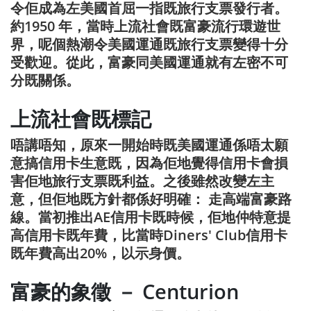
令佢成為左美國首屈一指既旅行支票發行者。
約1950 年，當時上流社會既富豪流行環遊世
界，呢個熱潮令美國運通既旅行支票變得十分
受歡迎。從此，富豪同美國運通就有左密不可
分既關係。
上流社會既標記
唔講唔知，原來一開始時既美國運通係唔太願
意搞信用卡生意既，因為佢地覺得信用卡會損
害佢地旅行支票既利益。之後雖然改變左主
意，但佢地既方針都係好明確： 走高端富豪路
線。當初推出AE信用卡既時候，佢地仲特意提
高信用卡既年費，比當時Diners' Club信用卡
既年費高出20%，以示身價。
富豪的象徵 － Centurion