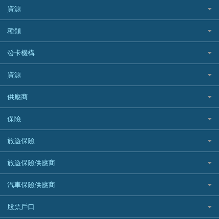
BEA 東亞銀行
資源
網上貸款
BOC 中國銀行
結餘轉戶(清卡數貸款)
如何申請個人貸款
種類
Cashing Pro 優尚信貸
銀行貸款
如何管理個人貸款
CCB(Asia) 中國建設銀行 (亞洲)
網購優惠
發卡機構
財務公司貸款
個人貸款有用資訊
Citibank 花旗銀行
精選外幣網購信用卡
免入息貸款
清卡數貸款教學
Citibank花旗銀行
資源
CNCBI 信銀國際
尊尚信用卡
免TU貸款
循環貸款教學
AE美國運通
CreFIT 維信
公司信用卡
Black Friday優惠
供應商
急借錢
個人化貸款產品推介 🔥全新
DBS星展銀行
DBS 星展銀行
電子錢包信用卡
淘寶付款方式
業主貸款
債務重組一覽
HSBC滙豐銀行
八達通自動增值信用卡
保險
DSB 大新銀行
日本遊信用卡攻略
一田購物優惠日
汽車貸款
供樓利息扣稅
Mox
Fubon 富邦銀行
韓國遊信用卡攻略
SOGO感謝祭
旅遊保險
緊急貸款比較
旅遊保險
最佳貸款app
信銀國際
HK Finance 香港信貸
台灣遊信用卡攻略
HKTVmall優惠碼
汽車保險
最佳小額貸款比較
大新銀行
日本旅遊保險及資訊
HSBC 滙豐銀行貸款
旅遊保險供應商
機場貴賓室信用卡
交稅優惠
家居保險
易批必批貸款
恒生銀行
泰國旅遊保險及資訊
K Cash 貸款
Visa信用卡
酒店優惠碼
家傭保險
AXA 安盛
24小時貸款
汽車保險供應商
Standard Chartered渣打銀行
台灣旅遊保險及資訊
Mox 銀行
萬事達卡
機票優惠碼
寵物保險
AIG 美亞
最佳循環貸款
安信EarnMORE
韓國旅遊保險及資訊
大新汽車保險
National Resources 中潤物業按揭
銀聯信用卡
股票戶口
定期人壽保險
Allianz 安聯
AEON
歐洲旅遊保險及資訊
中銀汽車保險