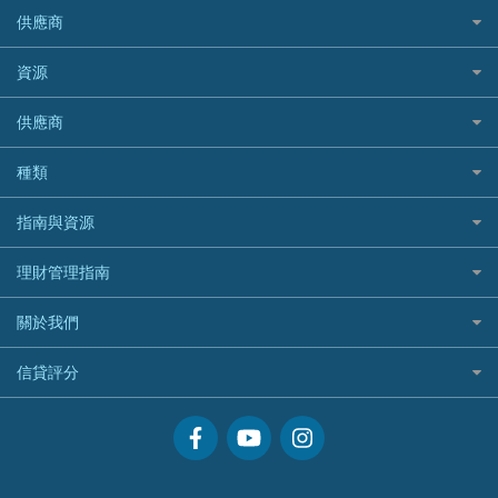
OCBC 華僑銀行
高獎賞信用卡推薦
危疾保險
Allied World 世聯
富途證券
東亞銀行
供應商
越南旅遊保險及資訊
Allianz安聯汽車保險
PrimeCredit 安信信貸
酒店信用卡
年金資訊
Avo
IB盈透證券
SIM
澳洲旅遊保險及資訊
bolttech保障汽車保險
Promise 邦民日本財務
富途牛牛好唔好？
資源
樓宇火險
中國銀行
老虎證券
Airwallex信用卡
長者嘆世界
Zurich蘇黎世汽車保險
Rabbit Credit月兔信貸
Webull微牛證券好唔好？
Bolttech 保特
uSMART 盈立證券
股票戶口開戶
供應商
家庭親子遊
QBE昆士蘭汽車保險
Standard Chartered 渣打銀行
Longbridge長橋證券好唔好？
Blue Cross 藍十字
華盛証券
證券行邊間好？
全年周圍飛
平安汽車保險
UA 亞洲聯合財務
老虎證券好唔好？
銀行戶口比較
種類
中國平安
長橋證券
港股5隻高息ETF精選
手機邊份好
WeLab Bank
華盛証券好唔好？
尊尚銀行戶口
大新銀行
WeBull微牛證券
什麼是ETF？
定期存款
自駕遊比較
指南與資源
WeLend 貸款
漲樂全球通好唔好？
Citi Plus
Generali 忠意
漲樂全球通｜華泰國際
香港30大高息股排行
港元定存
相機有得保
X Wallet 貸款
IB盈透證券好唔好？
中信銀行inMotion
理財資訊
HSBC滙豐銀行
理財管理指南
OSL
黃金ETF懶人包
人民幣定存
專為孕婦設計的最佳旅遊保險
ZA Bank
盈立證券 uSMART 好唔好？
Airwallex銀行
識慳識賺
MSIG 三井住友
StashAway
最值得注意的比特幣ETF
美元定存
常用相關詞彙
最佳滑雪旅遊保險
關於我們
Stashaway好唔好？
債務管理
Prudential 保誠
Syfe
選股策略：五步調查攻略
英鎊定存
MoneyHero電子報
最適合BB的旅遊保險
Hashkey好唔好？
投資理財
服務承諾
QBE 昆士蘭
信貸評分
澳元定存
所有合作銀行或機構
Syfe好唔好？
置業安居
網上支援
Starr
信貸評分指南
人生保障
精選產品
Zurich 蘇黎世
精明旅遊
換領現金券流程
創業求職
常見問題