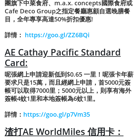
團旗下中菜食府、m.a.x. concepts國際食府或
Cafe Deco Group之指定餐廳惠顧自選晚膳餐
目，全年專享高達50%折扣優惠!
詳情：
https://goo.gl/ZZ6BQi
AE Cathay Pacific Standard
Card:
呢張網上申請迎新低到$0.65 一里！呢張卡年薪
要求只是15萬，而且經網上申請，首5000元簽
帳可以取得7000里；5000元以上，則享有海外
簽帳4蚊1里和本地簽帳為6蚊1里。
詳情：
https://goo.gl/p7Vm35
渣打AE WorldMiles 信用卡：