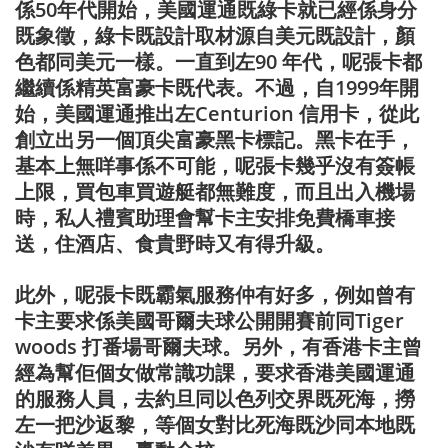
係50年代開始，美國運通既綠卡就已經係身分
既象徵，綠卡既設計取材源自美元既設計，顏
色都同美元一樣。一直到左90 年代，呢張卡都
繼續係精英富豪卡既代表。不過，自1999年開
始，美國運通推出左Centurion 信用卡，從此
創立出另一個頂尖富豪黑卡標記。黑卡在手，
基本上無咩事係不可能，呢張卡幾乎沒有簽帳
上限，買包車買遊艇都無難度，而且出入機場
時，私人禮賓助理會幫卡主安排免費橋車接
送，住酒店、食貴野時又有得升級。
此外，呢張卡既霸氣服務仲有好多，例如曾有
卡主要求係美國哥爾夫球公開開賽前同Tiger
woods 打番場哥爾夫球。另外，有香港卡主曾
經為幫佢個女做常識功課，要求香港美國運通
的服務人員，去約旦同以色列交界既死海，撈
左一把沙返黎，等個女對比死海既沙同本地既