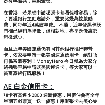
沙有咩差異，轟動全校。
在香港，若果想申請呢張卡都唔係咁容易，除
了要獲銀行主動邀請外，重要比幾萬蚊啟動
費，同每年近4萬蚊年費。 不過，近年發黑卡既
門欄已經稍為降低，但相對地，專享既優惠都
稍微減少。
而且近年美國運通仍有同其他銀行推行聯營
卡，依家要申請一張美國運通信用卡，絕對唔
再係富豪專利！MoneyHero 今日就為大家介
紹幾張容易申請既美國運通卡，等大家可以一
嘗富豪銀行既服務！
AE 白金信用卡：
張卡有高達＄2800 迎新優惠，用佢仲會有全年
星期五戲票買一送一優惠！用呢張卡去美心集