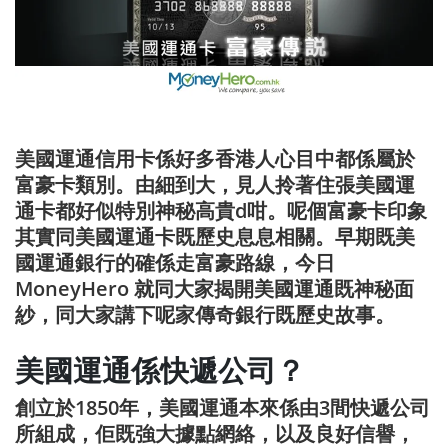
美國運通信用卡係好多香港人心目中都係屬於
富豪卡類別。由細到大，見人拎著住張美國運
通卡都好似特別神秘高貴d咁。呢個富豪卡印象
其實同美國運通卡既歷史息息相關。早期既美
國運通銀行的確係走富豪路線，今日
MoneyHero 就同大家揭開美國運通既神秘面
紗，同大家講下呢家傳奇銀行既歷史故事。
美國運通係快遞公司？
創立於1850年，美國運通本來係由3間快遞公司
所組成，佢既強大據點網絡，以及良好信譽，