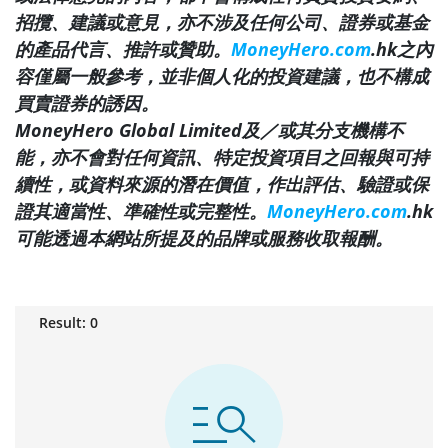
招攬、建議或意見，亦不涉及任何公司、證券或基金
的產品代言、推許或贊助。
MoneyHero.com
.hk之內
容僅屬一般參考，並非個人化的投資建議，也不構成
買賣證券的誘因。
MoneyHero Global Limited及／或其分支機構不
能，亦不會對任何資訊、特定投資項目之回報與可持
續性，或資料來源的潛在價值，作出評估、驗證或保
證其適當性、準確性或完整性。
MoneyHero.com
.hk
可能透過本網站所提及的品牌或服務收取報酬。
Result
:
0
manage_search