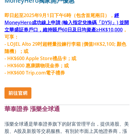
MoneyHero獨家開戶優惠
即日起至2025年9月1日下午6時（包含首尾兩日），
經
MoneyHero成功線上申請 (輸入指定兌換碼「DY5J」) 並開
立華盛証券戶口，維持賬戶60日及日均資產≥HK$10,000
，
可享：
- LOJEL Alto 29吋超輕量拉鍊行李箱 (價值HK$2,100; 顏色
隨機）；或
- HK$600 Apple Store禮品卡；或
- HK$600 惠康購物現金券；或
- HK$600 Trip.com電子禮券
華泰證券 漲樂全球通
漲樂全球通是華泰證券旗下的財富管理平台，提供港股、美
股、A股及新股等交易服務。有別於巿面上其他證券商，漲