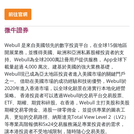
微牛證券
Webull
是來自美國領先的數字投資平台，在全球
15
個地區
開展業務，並獲得美國、歐洲和亞洲私募股權投資者的支
持。
Webull
為全球
2000
萬註冊用戶提供服務，
App
全球下
載量超過
4,000
萬次。建基於美國的強大業務基礎，
Webull
現已成為亞太地區投資者進入美國市場的關鍵門戶
之一。 借助在美國市場的成功經驗和技術優勢，
Webull
於
2020
年進入香港市場，以全球化願景在港實行本地化經營
策略。 香港投資者可以透過
Webull
的交易平台交易股票、
ETF
、期權、期貨和碎股。在香港，
Webull
主打美股和美股
期權交易零佣金、港股一律零佣金， 並提供專業的圖表工
具、更短的交易路徑、納斯達克
Total View Level 2
（
LV2
）
等專業高階報價和
5x24
交易服務滿足專業投資者的需求，
讓本港投資者不受地域限制，隨時隨心交易美股。