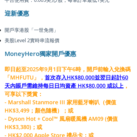
迎新優惠
開戶享港股「一世免佣」
美股Level 2實時串流報價
MoneyHero獨家開戶優惠
即日起至2025年9月1日下午6時，開戶前輸入兌換碼
「MHFUTU」，
首次存入HK$80,000並翌日起計60
天內賬戶需維持每日日均資產 HK$80,000 或以上
，
可享以下獎賞：
- Marshall Stanmore III 家用藍牙喇叭（價值
HK$3,499；顏色隨機）；或
- Dyson Hot + Cool™ 風扇暖風機 AM09 (價值
HK$3,380)；或
- HK$2,000 Apple Store 禮品卡；或