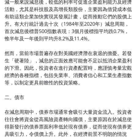
減一般來說減息後，較低的利率可促進企業盈利能力及經濟
活動，尤其是科技股及高增長類股份，主要因為借貸成本低
有助這類企業加快實現其發展計畫，從而推動它們的股價上
升。有大行統計過去十次（1984年至2020年）減息周期，
首次減息後標普500指數表現：3個月後標指平均跌0.7%，
惟半年及一年後則平均升8.2%及11.4%。
然而，當前市場普遍存在對美國經濟潛在衰退的擔憂。若發
生「硬著陸」，減息的正面效應可能會不足以抵消企業盈利
的下滑。因此，投資者在進行資產配置時，應謹慎考量宏觀
經濟的各種指標，包括失業率、消費者信心和工業生產指數
等，以制定更具前瞻性的投資策略。
二、債市
在減息周期中，債券市場通常會吸引大量資金流入。投資者
往往會將資金從高風險資產轉向國債，主要原因在於減息使
得新發行的債券票面利率低於現有債券，從而使現有債券更
具吸引力，令債價上升。此外，在經濟前景不明朗的情況