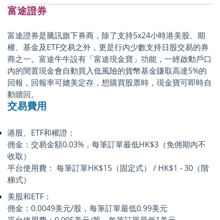
富途證券
富途證券是騰訊旗下券商，除了支持5x24小時港美股、期
權、基金及ETF交易之外，更是行內少數支持日股交易的券
商之一。富途牛牛設有「富途現金寶」功能，一經啟動戶口
內的閒置現金會自動買入低風險的貨幣基金賺取高達5%的
回報，回報率可媲美定存，想購買股票時，現金寶可即時自
動贖回。
交易費用
港股、ETF和權證：
佣金：交易金額0.03%，每筆訂單最低HK$3（免佣期內不
收取）
平台使用費： 每筆訂單HK$15（固定式） / HK$1 - 30（階
梯式）
美股和ETF：
佣金：0.0049美元/股，每筆訂單最低0.99美元
平台使用費：0.005美元/股，每筆訂單最低1美元