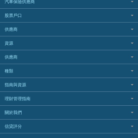
AXA 安盛
24小時貸款
汽車保險供應商
Standard Chartered渣打銀行
台灣旅遊保險及資訊
Mox 銀行
萬事達卡
機票優惠碼
寵物保險
AIG 美亞
最佳循環貸款
安信EarnMORE
韓國旅遊保險及資訊
大新汽車保險
National Resources 中潤物業按揭
銀聯信用卡
股票戶口
定期人壽保險
Allianz 安聯
AEON
歐洲旅遊保險及資訊
中銀汽車保險
OCBC 華僑銀行
高獎賞信用卡推薦
危疾保險
Allied World 世聯
富途證券
東亞銀行
供應商
越南旅遊保險及資訊
Allianz安聯汽車保險
PrimeCredit 安信信貸
酒店信用卡
年金資訊
Avo
IB盈透證券
SIM
澳洲旅遊保險及資訊
bolttech保障汽車保險
Promise 邦民日本財務
富途牛牛好唔好？
資源
樓宇火險
中國銀行
老虎證券
Airwallex信用卡
長者嘆世界
Zurich蘇黎世汽車保險
Rabbit Credit月兔信貸
Webull微牛證券好唔好？
Bolttech 保特
uSMART 盈立證券
股票戶口開戶
供應商
家庭親子遊
QBE昆士蘭汽車保險
Standard Chartered 渣打銀行
Longbridge長橋證券好唔好？
Blue Cross 藍十字
華盛証券
證券行邊間好？
全年周圍飛
平安汽車保險
UA 亞洲聯合財務
老虎證券好唔好？
銀行戶口比較
種類
中國平安
長橋證券
港股5隻高息ETF精選
手機邊份好
WeLab Bank
華盛証券好唔好？
尊尚銀行戶口
大新銀行
WeBull微牛證券
什麼是ETF？
定期存款
自駕遊比較
指南與資源
WeLend 貸款
漲樂全球通好唔好？
Citi Plus
Generali 忠意
漲樂全球通｜華泰國際
香港30大高息股排行
港元定存
相機有得保
X Wallet 貸款
IB盈透證券好唔好？
中信銀行inMotion
理財資訊
HSBC滙豐銀行
理財管理指南
OSL
黃金ETF懶人包
人民幣定存
專為孕婦設計的最佳旅遊保險
ZA Bank
盈立證券 uSMART 好唔好？
Airwallex銀行
識慳識賺
MSIG 三井住友
StashAway
最值得注意的比特幣ETF
美元定存
常用相關詞彙
最佳滑雪旅遊保險
關於我們
Stashaway好唔好？
債務管理
Prudential 保誠
Syfe
選股策略：五步調查攻略
英鎊定存
MoneyHero電子報
最適合BB的旅遊保險
Hashkey好唔好？
投資理財
服務承諾
QBE 昆士蘭
信貸評分
澳元定存
所有合作銀行或機構
Syfe好唔好？
置業安居
網上支援
Starr