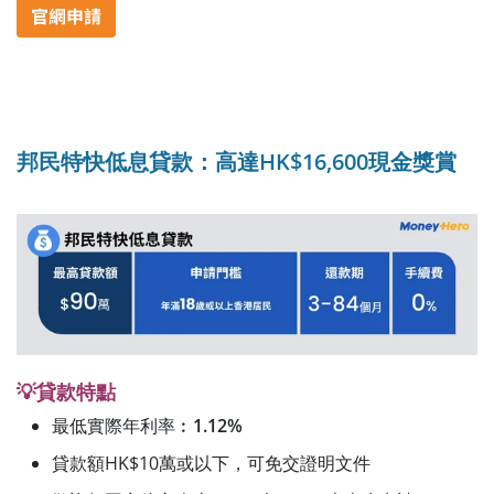
邦民特快低息貸款：高達HK$16,600現金獎賞
💡貸款特點
最低實際年利率︰
1.12%
貸款額HK$10萬或以下，可免交證明文件