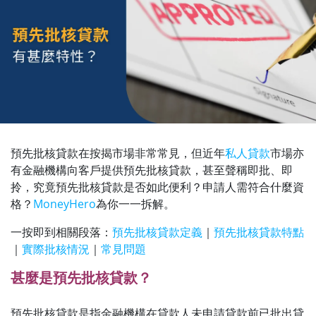
預先批核貸款在按揭市場非常常見，但近年
私人貸款
市場亦
有金融機構向客戶提供預先批核貸款，甚至聲稱即批、即
拎，究竟預先批核貸款是否如此便利？申請人需符合什麼資
格？
MoneyHero
為你一一拆解。
一按即到相關段落：
預先批核貸款定義
｜
預先批核貸款特點
｜
實際批核情況
｜
常見問題
甚麼是預先批核貸款？
預先批核貸款是指金融機構在貸款人未申請貸款前已批出貸