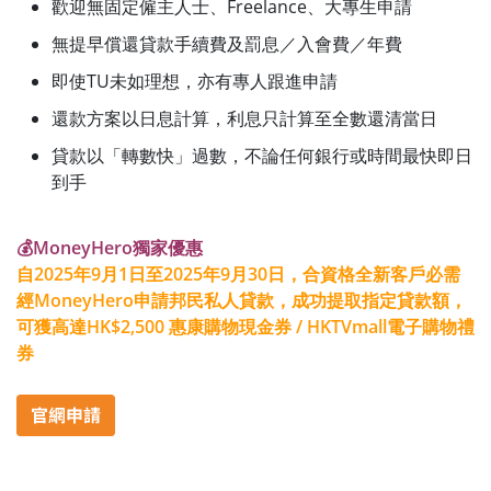
歡迎無固定僱主人士、Freelance、大專生申請
無提早償還貸款手續費及罰息／入會費／年費
即使TU未如理想，亦有專人跟進申請
還款方案以日息計算，利息只計算至全數還清當日
貸款以「轉數快」過數，不論任何銀行或時間最快即日
到手
💰MoneyHero獨家優惠
自2025年9月1日至2025年9月30日，合資格全新客戶必需
經MoneyHero申請邦民私人貸款，成功提取指定貸款額，
可獲高達HK$2,500 惠康購物現金券 / HKTVmall電子購物禮
券