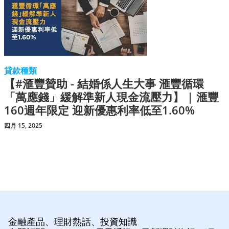
貸款種類
【#滙豐贊助 - 結婚係人生大事 滙豐循環
「萬應錢」緩解準新人現金流壓力】 | 滙豐
160週年限定 迎新優惠利率低至1.60%
四月 15, 2025
金融產品、理財熱話、投資知識