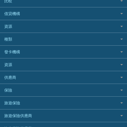
比較
私人貸款比較
借貸機構
稅季/稅務貸款
BEA 東亞銀行
資源
網上貸款
BOC 中國銀行
結餘轉戶(清卡數貸款)
如何申請個人貸款
種類
Cashing Pro 優尚信貸
銀行貸款
如何管理個人貸款
CCB(Asia) 中國建設銀行 (亞洲)
網購優惠
發卡機構
財務公司貸款
個人貸款有用資訊
Citibank 花旗銀行
精選外幣網購信用卡
免入息貸款
清卡數貸款教學
Citibank花旗銀行
資源
CNCBI 信銀國際
尊尚信用卡
免TU貸款
循環貸款教學
AE美國運通
CreFIT 維信
公司信用卡
Black Friday優惠
供應商
急借錢
個人化貸款產品推介 🔥全新
DBS星展銀行
DBS 星展銀行
電子錢包信用卡
淘寶付款方式
業主貸款
債務重組一覽
HSBC滙豐銀行
八達通自動增值信用卡
保險
DSB 大新銀行
日本遊信用卡攻略
一田購物優惠日
汽車貸款
供樓利息扣稅
Mox
Fubon 富邦銀行
韓國遊信用卡攻略
SOGO感謝祭
旅遊保險
緊急貸款比較
旅遊保險
最佳貸款app
信銀國際
HK Finance 香港信貸
台灣遊信用卡攻略
HKTVmall優惠碼
汽車保險
最佳小額貸款比較
大新銀行
日本旅遊保險及資訊
HSBC 滙豐銀行貸款
旅遊保險供應商
機場貴賓室信用卡
交稅優惠
家居保險
易批必批貸款
恒生銀行
泰國旅遊保險及資訊
K Cash 貸款
Visa信用卡
酒店優惠碼
家傭保險