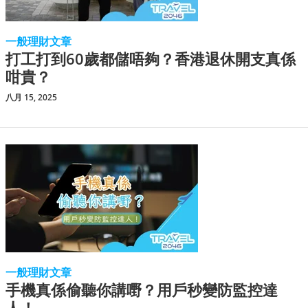
一般理財文章
打工打到60歲都儲唔夠？香港退休開支真係
咁貴？
八月 15, 2025
一般理財文章
手機真係偷聽你講嘢？用戶秒變防監控達
人！