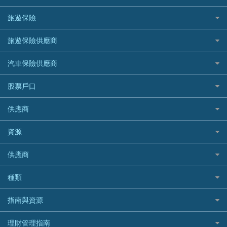
汽車貸款
供樓利息扣稅
Mox
Fubon 富邦銀行
韓國遊信用卡攻略
SOGO感謝祭
旅遊保險
緊急貸款比較
旅遊保險
最佳貸款app
信銀國際
HK Finance 香港信貸
台灣遊信用卡攻略
HKTVmall優惠碼
汽車保險
最佳小額貸款比較
大新銀行
日本旅遊保險及資訊
HSBC 滙豐銀行貸款
旅遊保險供應商
機場貴賓室信用卡
交稅優惠
家居保險
易批必批貸款
恒生銀行
泰國旅遊保險及資訊
K Cash 貸款
Visa信用卡
酒店優惠碼
家傭保險
AXA 安盛
24小時貸款
汽車保險供應商
Standard Chartered渣打銀行
台灣旅遊保險及資訊
Mox 銀行
萬事達卡
機票優惠碼
寵物保險
AIG 美亞
最佳循環貸款
安信EarnMORE
韓國旅遊保險及資訊
大新汽車保險
National Resources 中潤物業按揭
銀聯信用卡
股票戶口
定期人壽保險
Allianz 安聯
AEON
歐洲旅遊保險及資訊
中銀汽車保險
OCBC 華僑銀行
高獎賞信用卡推薦
危疾保險
Allied World 世聯
富途證券
東亞銀行
供應商
越南旅遊保險及資訊
Allianz安聯汽車保險
PrimeCredit 安信信貸
酒店信用卡
年金資訊
Avo
IB盈透證券
SIM
澳洲旅遊保險及資訊
bolttech保障汽車保險
Promise 邦民日本財務
富途牛牛好唔好？
資源
樓宇火險
中國銀行
老虎證券
Airwallex信用卡
長者嘆世界
Zurich蘇黎世汽車保險
Rabbit Credit月兔信貸
Webull微牛證券好唔好？
Bolttech 保特
uSMART 盈立證券
股票戶口開戶
供應商
家庭親子遊
QBE昆士蘭汽車保險
Standard Chartered 渣打銀行
Longbridge長橋證券好唔好？
Blue Cross 藍十字
華盛証券
證券行邊間好？
全年周圍飛
平安汽車保險
UA 亞洲聯合財務
老虎證券好唔好？
銀行戶口比較
種類
中國平安
長橋證券
港股5隻高息ETF精選
手機邊份好
WeLab Bank
華盛証券好唔好？
尊尚銀行戶口
大新銀行
WeBull微牛證券
什麼是ETF？
定期存款
自駕遊比較
指南與資源
WeLend 貸款
漲樂全球通好唔好？
Citi Plus
Generali 忠意
漲樂全球通｜華泰國際
香港30大高息股排行
港元定存
相機有得保
X Wallet 貸款
IB盈透證券好唔好？
中信銀行inMotion
理財資訊
HSBC滙豐銀行
理財管理指南
OSL
黃金ETF懶人包