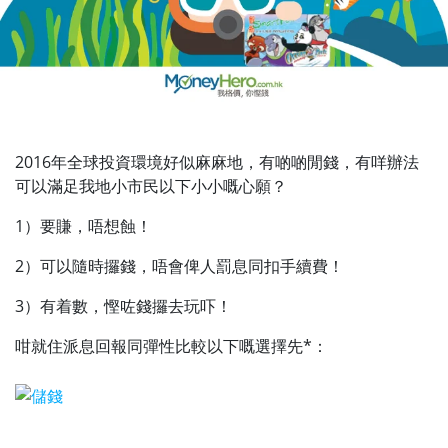
2016年全球投資環境好似麻麻地，有啲啲閒錢，有咩辦法
可以滿足我地小市民以下小小嘅心願？
1）要賺，唔想蝕！
2）可以隨時攞錢，唔會俾人罰息同扣手續費！
3）有着數，慳咗錢攞去玩吓！
咁就住派息回報同彈性比較以下嘅選擇先*：