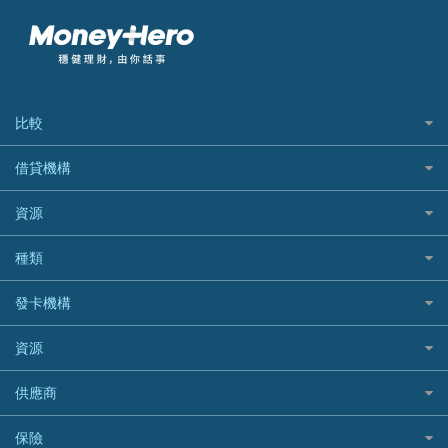
比較
私人貸款比較
借貸機構
稅季/稅務貸款
BEA 東亞銀行
資源
網上貸款
BOC 中國銀行
結餘轉戶(清卡數貸款)
如何申請個人貸款
種類
Cashing Pro 優尚信貸
銀行貸款
如何管理個人貸款
CCB(Asia) 中國建設銀行 (亞洲)
網購優惠
發卡機構
財務公司貸款
個人貸款有用資訊
Citibank 花旗銀行
精選外幣網購信用卡
免入息貸款
清卡數貸款教學
Citibank花旗銀行
資源
CNCBI 信銀國際
尊尚信用卡
免TU貸款
循環貸款教學
AE美國運通
CreFIT 維信
公司信用卡
Black Friday優惠
供應商
急借錢
個人化貸款產品推介 🔥全新
DBS星展銀行
DBS 星展銀行
電子錢包信用卡
淘寶付款方式
業主貸款
債務重組一覽
HSBC滙豐銀行
八達通自動增值信用卡
保險
DSB 大新銀行
日本遊信用卡攻略
一田購物優惠日