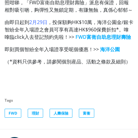
照咁睇，「FWD富衛自助息理財壽險」派息有保證，回報
相對吸引啲，夠彈性又無鎖定期，有賺無蝕，真係心郁郁～
由即日起到
2月29日
，投保額夠HK$10萬，海洋公園金/銀卡
智紛全年入場證之會員可享有高達HK$960保費折扣*。嗱
嗱臨click入去登記預約先啦！>>
FWD富衛自助息理財壽險
即刻買個智紛全年入場證享受呢個優惠！>>
海洋公園
（*資料只供參考，請參閱個別産品、活動之條款及細則）
Tags
FWD
理財
人壽保險
富衞