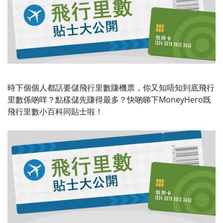
時下個個人都話要儲飛行里數賺機票，你又知唔知到底飛行
里數係啲咩？點樣儲先賺得最多？快啲睇下MoneyHero既
飛行里數小百科同貼士啦！