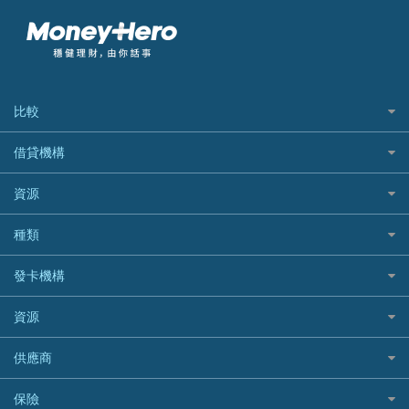
比較
私人貸款比較
借貸機構
稅季/稅務貸款
BEA 東亞銀行
資源
網上貸款
BOC 中國銀行
結餘轉戶(清卡數貸款)
如何申請個人貸款
種類
Cashing Pro 優尚信貸
銀行貸款
如何管理個人貸款
CCB(Asia) 中國建設銀行 (亞洲)
網購優惠
發卡機構
財務公司貸款
個人貸款有用資訊
Citibank 花旗銀行
精選外幣網購信用卡
免入息貸款
清卡數貸款教學
Citibank花旗銀行
資源
CNCBI 信銀國際
尊尚信用卡
免TU貸款
循環貸款教學
AE美國運通
CreFIT 維信
公司信用卡
Black Friday優惠
供應商
急借錢
個人化貸款產品推介 🔥全新
DBS星展銀行
DBS 星展銀行
電子錢包信用卡
淘寶付款方式
業主貸款
債務重組一覽
HSBC滙豐銀行
八達通自動增值信用卡
保險
DSB 大新銀行
日本遊信用卡攻略
一田購物優惠日