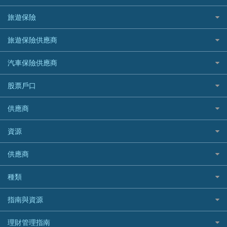
汽車貸款
供樓利息扣稅
Mox
Fubon 富邦銀行
韓國遊信用卡攻略
SOGO感謝祭
旅遊保險
緊急貸款比較
旅遊保險
最佳貸款app
信銀國際
HK Finance 香港信貸
台灣遊信用卡攻略
HKTVmall優惠碼
汽車保險
最佳小額貸款比較
大新銀行
日本旅遊保險及資訊
HSBC 滙豐銀行貸款
旅遊保險供應商
機場貴賓室信用卡
交稅優惠
家居保險
易批必批貸款
恒生銀行
泰國旅遊保險及資訊
K Cash 貸款
Visa信用卡
酒店優惠碼
家傭保險
AXA 安盛
24小時貸款
汽車保險供應商
Standard Chartered渣打銀行
台灣旅遊保險及資訊
Mox 銀行
萬事達卡
機票優惠碼
寵物保險
AIG 美亞
最佳循環貸款
安信EarnMORE
韓國旅遊保險及資訊
大新汽車保險
National Resources 中潤物業按揭
銀聯信用卡
股票戶口
定期人壽保險
Allianz 安聯
AEON
歐洲旅遊保險及資訊
中銀汽車保險
OCBC 華僑銀行
高獎賞信用卡推薦
危疾保險
Allied World 世聯
富途證券
東亞銀行
供應商
越南旅遊保險及資訊
Allianz安聯汽車保險
PrimeCredit 安信信貸
酒店信用卡
年金資訊
Avo
IB盈透證券
SIM
澳洲旅遊保險及資訊
bolttech保障汽車保險
Promise 邦民日本財務
富途牛牛好唔好？
資源
樓宇火險
中國銀行
老虎證券
Airwallex信用卡
長者嘆世界
Zurich蘇黎世汽車保險
Rabbit Credit月兔信貸
Webull微牛證券好唔好？
Bolttech 保特
uSMART 盈立證券
股票戶口開戶
供應商
家庭親子遊
QBE昆士蘭汽車保險
Standard Chartered 渣打銀行
Longbridge長橋證券好唔好？
Blue Cross 藍十字
華盛証券
證券行邊間好？
全年周圍飛
平安汽車保險
UA 亞洲聯合財務
老虎證券好唔好？
銀行戶口比較
種類
中國平安
長橋證券
港股5隻高息ETF精選
手機邊份好
WeLab Bank
華盛証券好唔好？
尊尚銀行戶口
大新銀行
WeBull微牛證券
什麼是ETF？
定期存款
自駕遊比較
指南與資源
WeLend 貸款
漲樂全球通好唔好？
Citi Plus
Generali 忠意
漲樂全球通｜華泰國際
香港30大高息股排行
港元定存
相機有得保
X Wallet 貸款
IB盈透證券好唔好？
中信銀行inMotion
理財資訊
HSBC滙豐銀行
理財管理指南
OSL
黃金ETF懶人包
人民幣定存