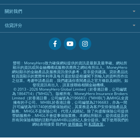
專為孕婦設計的最佳旅遊保險
ZA Bank
盈立證券 uSMART 好唔好？
Airwallex銀行
識慳識賺
MSIG 三井住友
StashAway
最值得注意的比特幣ETF
美元定存
常用相關詞彙
最佳滑雪旅遊保險
關於我們
Stashaway好唔好？
債務管理
Prudential 保誠
Syfe
選股策略：五步調查攻略
英鎊定存
MoneyHero電子報
最適合BB的旅遊保險
Hashkey好唔好？
投資理財
服務承諾
QBE 昆士蘭
信貸評分
澳元定存
所有合作銀行或機構
Syfe好唔好？
置業安居
網上支援
Starr
信貸評分指南
人生保障
精選產品
Zurich 蘇黎世
精明旅遊
換領現金券流程
創業求職
常見問題
聲明﹕MoneyHero致力確保網站提供的資訊是最新及最準確。網站所
顯示的資訊或與金融機構或服務供應商之網站有所出入。MoneyHero
專欄文章
條款及細則
網站顯示的金融產品及服務資訊僅供參考，並非提供建議。貸款產品比
較頁面顯示的實際年利率及每月還款額是根據閣下所輸入的資料而作出
編輯守則
之估算。考慮申請產品前，我們建議你查閱產品之官方條款及細則。如
發現資訊有出入，請直接聯絡相關金融機構。
廣告合作
© 2013 - 2026 MoneyHero Global Limited（於香港註冊，公司編號
為 1864714）(“MHGL”)。版權所有。MoneyHero Insurance Brokers
廣告政策
Limited（於香港註冊，公司編號為2196683）(”MHIBL”) 為MHGL全資
擁有的子公司。 MHIBL於香港註冊，公司編號為2196683，亦為一間
私隱政策
許可編號為FB1740的授權保險經紀，其業務是為客戶安排保險產品及
服務。 MHGL不是保險公司，代理人或經紀。除了向虛擬保險公司提供
加入我們
營銷服務外，MHGL不會從事保險業務。本網站所顯示，提供或提及的
所有與保險有關的活動均由MHIBL以經紀人身分提供。閣下使用我們的
媒體報導
網站表明接受 我們的
使用條款
和
私隱政策
。