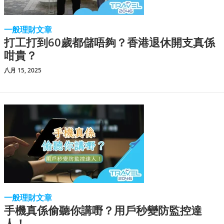
一般理財文章
打工打到60歲都儲唔夠？香港退休開支真係
咁貴？
八月 15, 2025
一般理財文章
手機真係偷聽你講嘢？用戶秒變防監控達
人！