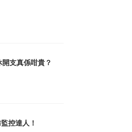
休開支真係咁貴？
防監控達人！