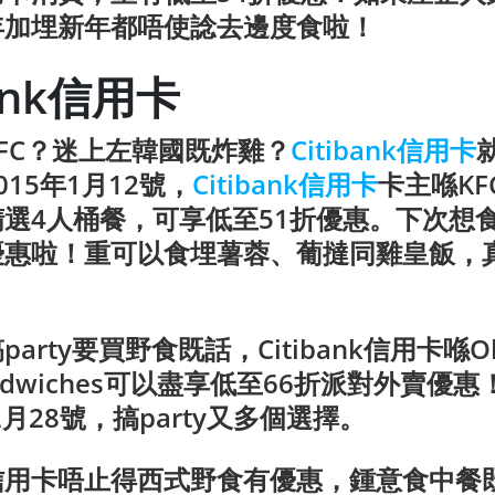
年加埋新年都唔使諗去邊度食啦！
bank信用卡
FC？迷上左韓國既炸雞？
Citibank信用卡
15年1月12號，
Citibank信用卡
卡主喺KF
選4人桶餐，可享低至51折優惠。下次想
優惠啦！重可以食埋薯蓉、葡撻同雞皇飯，
！
arty要買野食既話，Citibank信用卡喺Oliv
Sandwiches可以盡享低至66折派對外賣優
2月28號，搞party又多個選擇。
ank信用卡唔止得西式野食有優惠，鍾意食中