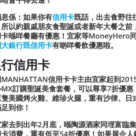
消息係：如果你有
信用卡
既話，出去食野往
！所以約親戚朋友食聖誕或者新年大餐之前
卡喺咩餐廳有優惠！宜家等MoneyHero
間大銀行既信用卡
有啲咩餐飲優惠啦。
銀行信用卡
MANHATTAN信用卡卡主由宜家起到201
心MX訂購聖誕美食套餐，可以尊享
7折優惠
原隻美國烤火雞、維珍火腿，重有沙律、日
滿足到你！
宜家去到出年2月底，喺陶源酒家同埋富臨
用卡消費，重有
低至54折
優惠！如果屋企人