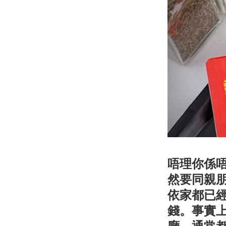
唔理你係唔
然要同親
依家都已
錢。事實
廳，通常