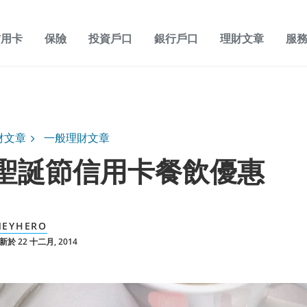
信用卡
保險
投資戶口
銀行戶口
理財文章
服
財文章
一般理財文章
4 聖誕節信用卡餐飲優惠
EYHERO
於 22 十二月, 2014