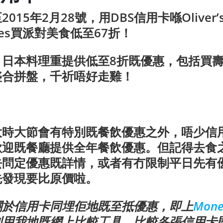
015年2月28號，用DBS信用卡喺Oliver’s 
ches買派對美食低至67折！
．日本料理重提供低至8折既優惠，包括買
盛合拼盤，千祈唔好走雞！
大時大節會有特別既餐飲優惠之外，唔少信
歡迎既餐廳提供全年餐飲優惠。但記得去食
去問定優惠既詳情，或者有冇限制平日先有
先發現要比原價啦。
關於信用卡同埋佢地既至抵優惠，即上
Mon
利用我地既網上比較工具，比較各張信用卡