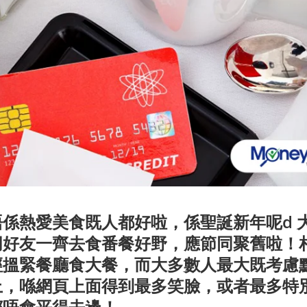
係熱愛美食既人都好啦，係聖誕新年呢d 
朋好友一齊去食番餐好野，應節同聚舊啦！
經搵緊餐廳食大餐，而大多數人最大既考慮
上，喺網頁上面得到最多笑臉，或者最多特
都唔會平得去邊！