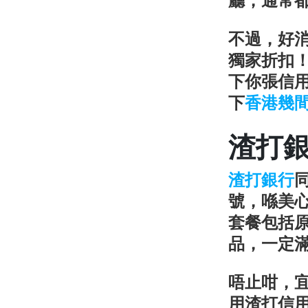
不過，好
獨家折扣
下你張信用
下
香港幾
渣打
渣打銀行
同
號，喺美
套餐包括
品，一定
唔止咁，
用渣打信