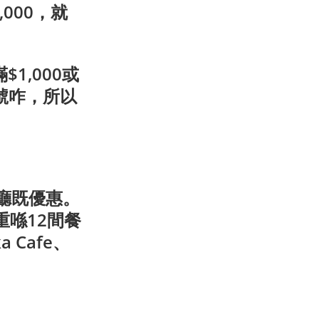
000，就
1,000或
1號咋，所以
廳既優惠。
重喺12間餐
Cafe、