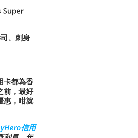
Super
壽司、刺身
用卡都為香
之前，最好
優惠，咁就
eyHero信用
既利息、年