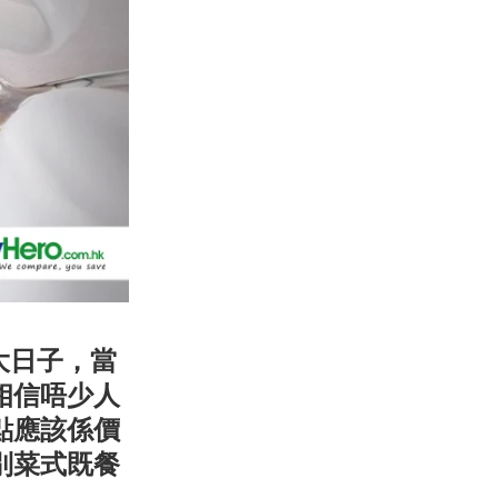
大日子，當
相信唔少人
點應該係價
別菜式既餐