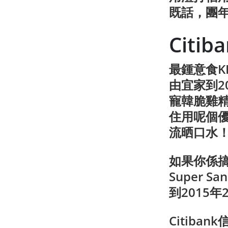
既話，團
Citi
最鍾意食K
由宜家到20
寵韓脆雞精
住用呢個
流晒口水
如果你係搞p
Super 
到2015年
Citib