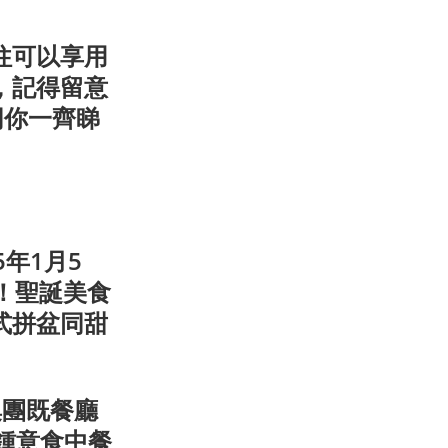
往可以享用
，記得留意
同你一齊睇
5年1月5
！聖誕美食
式拼盆同甜
集團既餐廳
鍾意食中餐