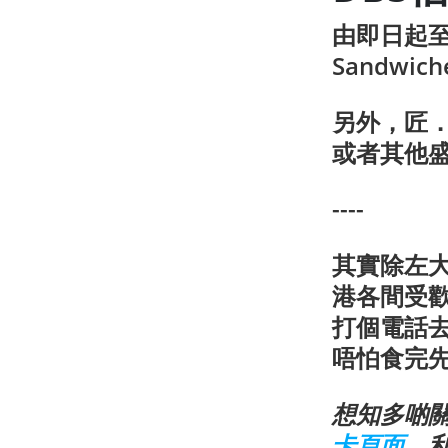
由即日起至2
Sandwi
另外，匠
或者其他
----
其實除左
港各間受
打個電話
唔怕食完
想知多啲
卡頁面
，