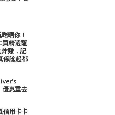
就啱晒你！
C買精選寵
食炸雞，記
真係諗起都
er’s
惠！優惠重去
餐既信用卡卡