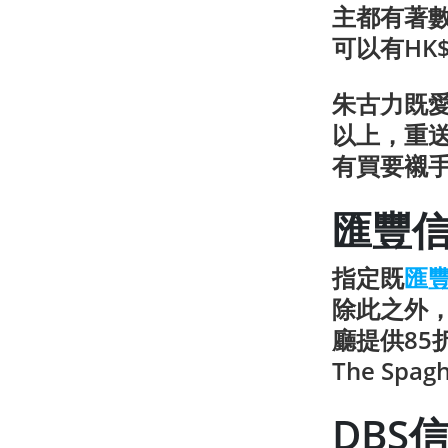
主都有著數
可以有HK
朱古力既愛
以上，重送
有買要襯
匯豐
指定既
匯
除此之外，
廳提供85
The Spa
DBS