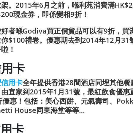
架。2015年6月之前，喺利苑消費滿HK$2,
$200現金券，即係變相9折！
好者喺Godiva買正價貨品可以有9折，買滿$
你$100禮卷。優惠期去到2014年12月3
手啦！
信用卡
豐信用卡
全年提供香港28間酒店同埋其他餐
由宜家到2015年1月31號，最紅飲食優惠
折優惠！包括：美心西餅、元氣壽司、Pokka 
ghetti House同東海堂等等…
信用卡