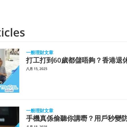
icles
一般理財文章
打工打到60歲都儲唔夠？香港退
八月 15, 2025
一般理財文章
手機真係偷聽你講嘢？用戶秒變
八月 15, 2025