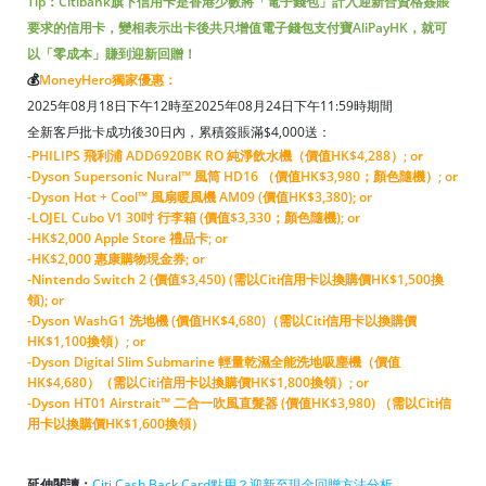
Tip：Citibank旗下信用卡是香港少數將「電子錢包」計入迎新合資格簽賬
要求的信用卡，變相表示出卡後共只增值電子錢包支付寶AliPayHK，就可
以「零成本」賺到迎新回贈！
💰
MoneyHero獨家優惠：
2025年08月18日下午12時至2025年08月24日下午11:59時期間
全新客戶批卡成功後30日內，累積簽賬滿$4,000送：
-PHILIPS 飛利浦 ADD6920BK RO 純淨飲水機（價值HK$4,288）; or
-Dyson Supersonic Nural™ 風筒 HD16 （價值HK$3,980；顏色隨機）; or
-Dyson Hot + Cool™ 風扇暖風機 AM09 (價值HK$3,380); or
-LOJEL Cubo V1 30吋 行李箱 (價值$3,330；顏色隨機); or
-HK$2,000 Apple Store 禮品卡; or
-HK$2,000 惠康購物現金券; or
-Nintendo Switch 2 (價值$3,450) (需以Citi信用卡以換購價HK$1,500換
領); or
-Dyson WashG1 洗地機 (價值HK$4,680)（需以Citi信用卡以換購價
HK$1,100換領）; or
-Dyson Digital Slim Submarine 輕量乾濕全能洗地吸塵機（價值
HK$4,680）（需以Citi信用卡以換購價HK$1,800換領）; or
-Dyson HT01 Airstrait™ 二合一吹風直髮器 (價值HK$3,980) （需以Citi信
用卡以換購價HK$1,600換領）
延伸閱讀：
Citi Cash Back Card點用？迎新至現金回贈方法分析