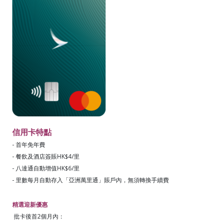
信用卡特點
- 首年免年費
- 餐飲及酒店簽賬HK$4/里
- 八達通自動增值HK$6/里
- 里數每月自動存入「亞洲萬里通」賬戶內，無須轉換手續費
精選迎新優惠
批卡後首2個月內：