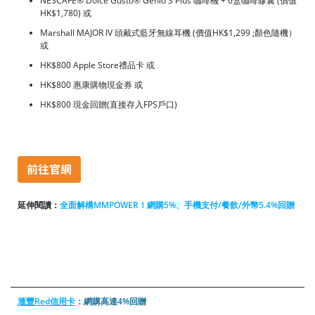
NESCAFÉ® Dolce Gusto® Genio S Plus 咖啡機 + 6盒咖啡膠囊 (價值
HK$1,780) 或
Marshall MAJOR IV 頭戴式藍牙無線耳機 (價值HK$1,299 ;顏色隨機）
或
HK$800 Apple Store禮品卡 或
HK$800 惠康購物現金券 或
HK$800 現金回贈(直接存入FPS戶口)
延伸閱讀：
全
面
解構MMPOWER！網購5%、手機支付/餐飲/外幣5.4%回贈
滙豐Red信用卡
：網購高達4%回贈