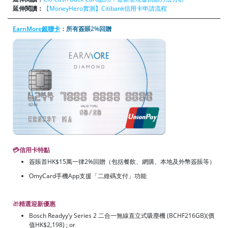
延伸閱讀：
【MoneyHero實測】Citibank信用卡申請流程
EarnMore銀聯卡
：所有簽賬2%回贈
💳信用卡特點
簽賬首HK$15萬一律2%回贈（包括餐飲、網購、本地及外幣簽賬等）
OmyCard手機App支援「二維碼支付」功能
🎁
精選迎新優惠
Bosch Readyy’y Series 2 二合一無線直立式吸塵機 (BCHF216GB)(價
值HK$2,198) ; or