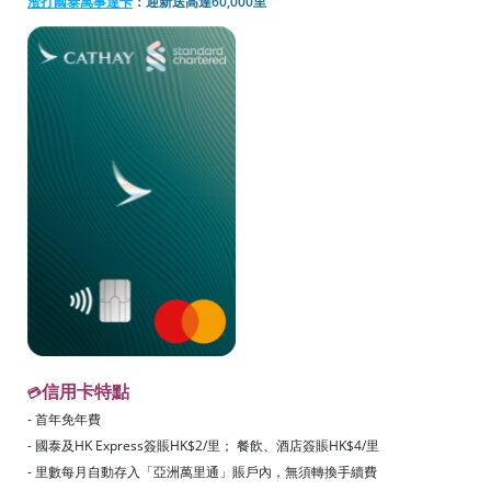
渣打國泰萬事達卡
：迎新送高達60,000里
信用卡特點
💳
- 首年免年費
- 國泰及HK Express簽賬HK$2/里； 餐飲、酒店簽賬HK$4/里
- 里數每月自動存入「亞洲萬里通」賬戶內，無須轉換手續費