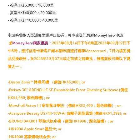
- 簽滿HK$
5,000
：10,000里
- 簽滿HK$40,000：20,000里
- 簽滿HK$110,000：40,000里
申請時需輸入亞洲萬里通戶口號碼，可事先登記再經MoneyHero 申請
💰
MoneyHero獨家優惠：
2025年08月14日下午6時至2025年09月07日下
午6時
，渣打信用卡新客戶經本網申請渣打國泰Mastercard，7日内填妥奬
品兌換表格，於2025年10月07日或之前或之前獲批，無需簽賬可獲以下獎
賞之一：
-Dyson Zone™ 降噪耳機 （價值HK$5,980); or
-Delsey 30" GRENELLE SE Expandable Front Opening Suitcase (價值
HK$4,980; 顏色隨機) ; or
-Marshall Acton III 家用藍牙喇叭（價值HK$2,499；顏色隨機）; or
-Acerpure Beauty DS744-10W AI 負離子造型風筒 (價值HK$1,399); or
-BRUNO BAK801 即熱式飲水機（價值HK$998 ; 顏色隨機）; or
-HK$900 Apple Store禮品卡; or
-HK$900 惠康購物現金券; or