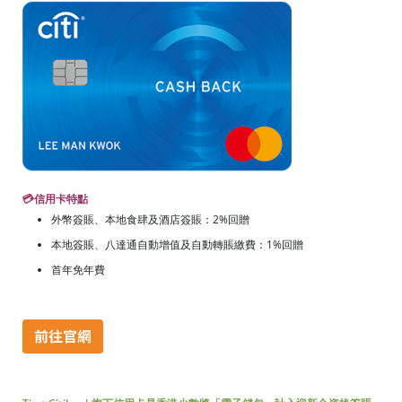
💳
信用卡特點
外幣簽賬、本地食肆及酒店簽賬：2%回贈
本地簽賬、八達通自動增值及自動轉賬繳費：1%回贈
首年免年費