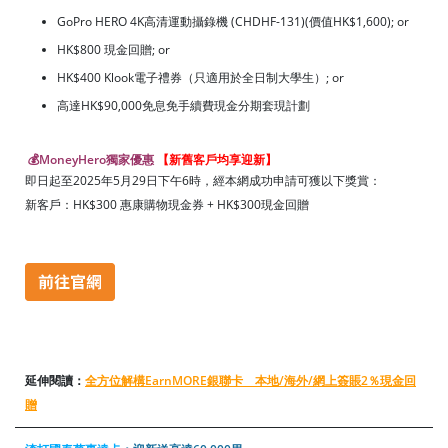
GoPro HERO 4K高清運動攝錄機 (CHDHF-131)(價值HK$1,600); or
HK$800 現金回贈; or
HK$400 Klook電子禮券（只適用於全日制大學生）; or
高達HK$90,000免息免手續費現金分期套現計劃
💰MoneyHero獨家優惠
【新舊客戶均享迎新】
即日起至2025年5月29日下午6時，經本網成功申請可獲以下獎賞：
新客戶：HK$300 惠康購物現金券 + HK$300現金回贈
延伸閱讀：
全方位解構EarnMORE銀聯卡 本地/海外/網上簽賬2％現金回
贈