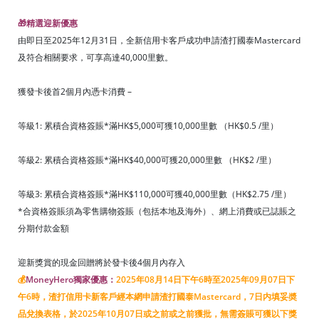
🎁
精選迎新優惠
由即日至2025年12月31日，全新信用卡客戶成功申請渣打國泰Mastercard
及符合相關要求，可享高達40,000里數。
獲發卡後首2個月內憑卡消費 –
等級1: 累積合資格簽賬*滿HK$5,000可獲10,000里數 （HK$0.5 /里）
等級2: 累積合資格簽賬*滿HK$40,000可獲20,000里數 （HK$2 /里）
等級3: 累積合資格簽賬*滿HK$110,000可獲40,000里數（HK$2.75 /里）
*合資格簽賬須為零售購物簽賬（包括本地及海外）、網上消費或已誌賬之
分期付款金額
迎新獎賞的現金回贈將於發卡後4個月內存入
💰
MoneyHero獨家優惠：
2025年08月14日下午6時至2025年09月07日下
午6時
，渣打信用卡新客戶經本網申請渣打國泰Mastercard，7日内填妥奬
品兌換表格，於2025年10月07日或之前或之前獲批，無需簽賬可獲以下獎