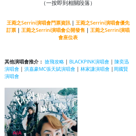
（一按即到相關段落）
王菀之Serrini演唱會門票資訊
|
王菀之Serrini演唱會優先
訂票
|
王菀之Serrini演唱會公開發售
|
王菀之Serrini演唱
會座位表
其他演唱會推介：
搶飛攻略
|
BLACKPINK演唱會
|
陳奕迅
演唱會
|
洪嘉豪MC張天賦演唱會
|
林家謙演唱會
|
周國賢
演唱會