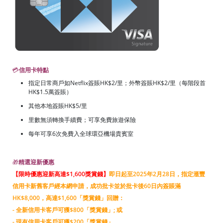
💳
信用卡特點
指定日常商戶如Netflix簽賬HK$2/里；外幣簽賬HK$2/里（每階段首
HK$1.5萬簽賬）
其他本地簽賬HK$5/里
里數無須轉換手續費；可享免費旅遊保險
每年可享6次免費入全球環亞機場貴賓室
🎁
精選迎新優惠
【限時優惠迎新高達$1,600獎賞錢
】
即日起至2025年2月28日，指定滙豐
信用卡新舊客戶經本網申請，成功批卡並於批卡後60日內簽賬滿
HK$8,000，高達$1,600「獎賞錢」回贈：
- 全新信用卡客戶可獲$800「獎賞錢」; 或
- 現有信用卡客戶可獲$200「獎賞錢」