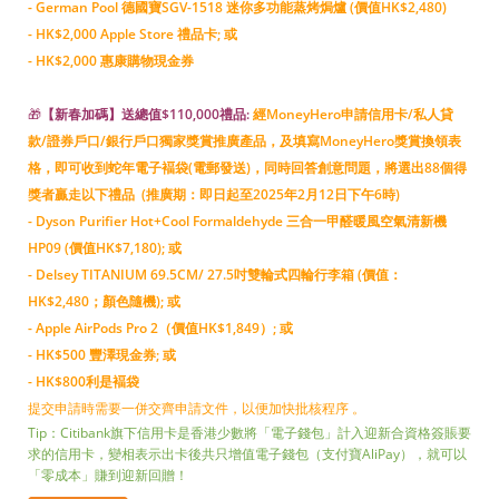
- German Pool 德國寶SGV-1518 迷你多功能蒸烤焗爐 (價值HK$2,480)
- HK$2,000 Apple Store 禮品卡; 或
- HK$2,000 惠康購物現金券
🎁
【新春加碼】送總值$110,000禮品:
經MoneyHero申請信用卡/私人貸
款/證券戶口/銀行戶口獨家獎賞推廣產品，及填寫MoneyHero獎賞換領表
格，即可收到蛇年電子褔袋(電郵發送)，同時回答創意問題，將選出88個得
獎者贏走以下禮品 (推廣期：即日起至2025年2月12日下午6時)
- Dyson Purifier Hot+Cool Formaldehyde 三合一甲醛暖風空氣清新機
HP09 (價值HK$7,180); 或
- Delsey TITANIUM 69.5CM/ 27.5吋雙輪式四輪行李箱 (價值：
HK$2,480；顏色隨機); 或
- Apple AirPods Pro 2（價值HK$1,849）; 或
- HK$500 豐澤現金券; 或
- HK$800利是褔袋
提交申請時需要一併交齊申請文件，以便加快批核程序 。
Tip：Citibank旗下信用卡是香港少數將「電子錢包」計入迎新合資格簽賬要
求的信用卡，變相表示出卡後共只增值電子錢包（支付寶AliPay），就可以
「零成本」賺到迎新回贈！