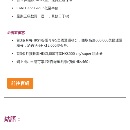
Cafe Deco Group低至半價
星期五睇戲買一送一，其餘日子8折
🎁
獨家優惠
首3個月每HK$1簽賬可享5美國運通積分，賺取高達600,000美國運通
積分，足夠兌換HK$2,000現金券。
首3個月簽賬滿HK$5,000可享HK$500 city'super 現金券
網上成功申請可享4張百老匯戲票(價值HK$460）
結語：