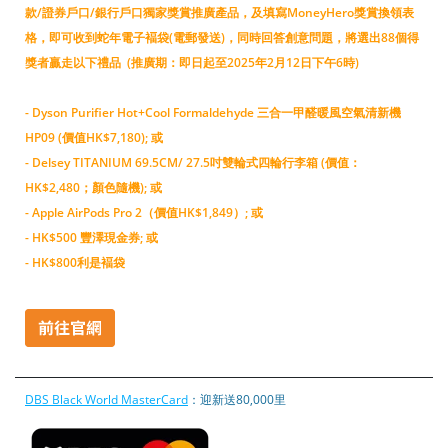
款/證券戶口/銀行戶口獨家獎賞推廣產品，及填寫MoneyHero獎賞換領表
格，即可收到蛇年電子褔袋(電郵發送)，同時回答創意問題，將選出88個得
獎者贏走以下禮品 (推廣期：即日起至2025年2月12日下午6時)
- Dyson Purifier Hot+Cool Formaldehyde 三合一甲醛暖風空氣清新機
HP09 (價值HK$7,180); 或
- Delsey TITANIUM 69.5CM/ 27.5吋雙輪式四輪行李箱 (價值：
HK$2,480；顏色隨機); 或
- Apple AirPods Pro 2（價值HK$1,849）; 或
- HK$500 豐澤現金券; 或
- HK$800利是褔袋
DBS Black World MasterCard
：迎新送80,000里