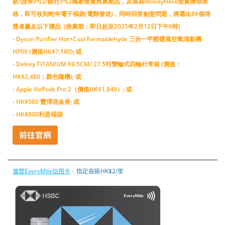
款/證券戶口/銀行戶口獨家獎賞推廣產品，及填寫MoneyHero獎賞換領表
格，即可收到蛇年電子褔袋(電郵發送)，同時回答創意問題，將選出88個得
獎者贏走以下禮品 (推廣期：即日起至2025年2月12日下午6時)
- Dyson Purifier Hot+Cool Formaldehyde 三合一甲醛暖風空氣清新機
HP09 (價值HK$7,180); 或
- Delsey TITANIUM 69.5CM/ 27.5吋雙輪式四輪行李箱 (價值：
HK$2,480；顏色隨機); 或
- Apple AirPods Pro 2（價值HK$1,849）; 或
- HK$500 豐澤現金券; 或
- HK$800利是褔袋
滙豐EveryMile信用卡
：指定簽賬HK$2/里