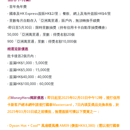
- 首年免年費
- 國泰及HK Express簽賬HK$2/里； 餐飲、網上及海外簽賬HK$4/里
- 里數每月自動存入「亞洲萬里通」賬戶內，無須轉換手續費
-即日至5月30日：限時里數抽獎（持有信用卡卡自動享抽獎機會）
50,000「亞洲萬里通」里數：得獎名額20個
900「亞洲萬里通」里數：得獎名額10,000個
精選迎新優惠
批卡後首2個月內：
- 簽滿HK$1,000：5,000里
- 簽滿HK$5,000：15,000里
- 簽滿HK$40,000：40,000里
- 簽滿HK$100,000：60,000里
💰
MoneyHero獨家優惠：
即日起至2025年02月03日中午12時，渣打信用
卡新客戶經本網申請渣打國泰Mastercard，7日内填妥奬品兌換表格，於
2025年03月03日或之前獲批，無需簽賬可獲以下獎賞之一：
- Dyson Hot + Cool™ 風扇暖風機 AM09 (價值HK$3,380)（需以渣打國泰