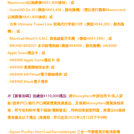
Mastercard以換購價HK$1,800換領）; 或
- Insta360 Go 3S (價值HK$3,458；顏色隨機)（需以渣打國泰Mastercard
以換購價HK$1,800換領）或
- 古幸 Ultimate Travel Line 前揭式行李箱31吋（價值HK$4,300；顏色隨
機）; 或
- Marshall Motif II A.N.C. 真無線藍牙耳機 （價值HK$1,599）; 或
- BRUNO BOE021 多功能電熱鍋 (價值HK$998；顏色隨機)- HK$900
Apple Store禮品卡；或
- HK$900 Apple Store禮品卡; 或
- HK$900 惠康購物現金券; 或
- HK$900 HKTVmall電子購物禮券; 或
- HK$900 Klook電子禮券
🎁
【新春加碼】送總值$110,000禮品:
經MoneyHero申請信用卡/私人貸
款/證券戶口/銀行戶口獨家獎賞推廣產品，及填寫MoneyHero獎賞換領表
格，即可收到蛇年電子褔袋(電郵發送)，同時回答創意問題，將選出88個得
獎者贏走以下禮品 (推廣期：即日起至2025年2月12日下午6時)
- Dyson Purifier Hot+Cool Formaldehyde 三合一甲醛暖風空氣清新機