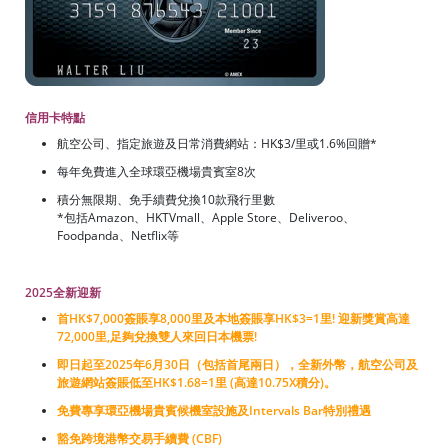
信用卡特點
航空公司、指定旅遊及日常消費網站：HK$3/里或1.6%回贈*
每年免費進入全球環亞機場貴賓室8次
積分無限期、免手續費兌換10款飛行里數
*包括Amazon、HKTVmall、Apple Store、Deliveroo、
Foodpanda、Netflix等
2025全新迎新
首HK$7,000簽賬享8,000里及本地簽賬享HK$3=1里! 迎新獎賞高達
72,000里,足夠兌換雙人來回日本機票!
即日起至2025年6月30日（包括首尾兩日），全新外幣，航空公司及
旅遊網站簽賬低至HK$1.68=1里 (高達10.75X積分)。
免費專享環亞機場貴賓候機室設施及Intervals Bar特別禮遇
豁免跨境港幣交易手續費 (CBF)