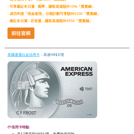
- 可享最紅冬日賞 - 萬寧，賺取高達額外10%「獎賞錢」
- 成功申請「現金套現」分期計劃可享額外$200「獎賞錢」
- 最紅冬日賞 - 百老滙，賺取高達額外$950「獎賞錢」
美國運通白金信用卡
：高達HK$3/里
💳
信用卡特點
首12萬簽賬HK$6/里、免費旅遊保險