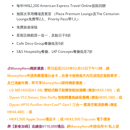
每年HK$2,200 American Express Travel Online簽賬回贈
無限次享用機場貴賓室 （Plaza Premium Lounge及The Centurion
Lounge免費帶2人、Priority Pass帶1人）
免費旅遊保險
星期五睇戲買一送一，其餘日子8折
Cafe Deco Group餐廳低至6折
S&S Hospitality餐廳、LKF Concepts餐廳低至7折
💰
MoneyHero獨家優惠：
即日起至2025年02月03日下午12時，經
MoneyHero申請美國運通白金卡，在發卡後兩個月內完成指定簽賬要求，
及已清繳年費，即可享MoneyHero限時獨家優惠：
- LG MD16GQSA1 28L 變頻式離子殺菌智能抽濕機 (價值HK$5,190) ；或
- Dyson V12 Detect Slim Fluffy 智能輕量無線吸塵機 (價值HK$5,180)；或
- Dyson HP10 Purifier Hot+Cool™ Gen1 三合一 暖風空氣清新機 (價值
HK$4,480) ；或
- HK$3,500 Apple Store禮品卡 ；
或 HK$3,500 Trip.com 電子禮券
🎁【新春加碼】送總值$110,000禮品:
經MoneyHero申請信用卡/私人貸