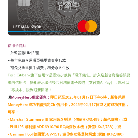
信用卡特點
– 外幣簽賬HK$3/里
– 每年免費享用環亞機場貴賓室12次
– 豁免兌換里數手續費，積分永久生效
Tip：Citibank旗下信用卡是香港少數將「電子錢包」計入迎新合資格簽賬要
求的信用卡，變相表示出卡後共只增值電子錢包（支付寶AliPay），就可以
「零成本」賺到迎新回贈！
💰
MoneyHero獨家優惠：
即日起至2025年01月17日下午6時，新客戶經
MoneyHero成功申請指定Citi信用卡，2025年02月17日或之前成功獲批，
可享：
- Marshall Stanmore III 家用藍牙喇叭（價值HK$3,499；顏色隨機）; 或
- PHILIPS 飛利浦 ADD6910/90 RO純淨飲水機（價值HK$2,788）; 或
- German Pool 德國寶SGV-1518 迷你多功能蒸烤焗爐 (價值HK$2,480)