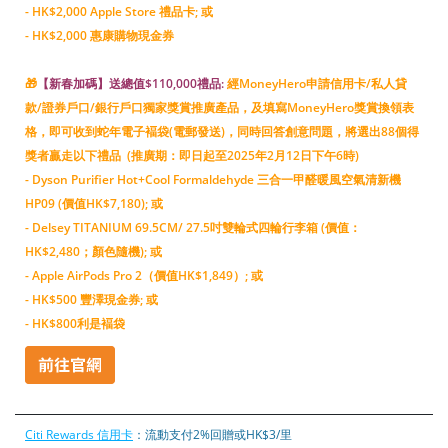
- HK$2,000 Apple Store 禮品卡; 或
- HK$2,000 惠康購物現金券
🎁
【新春加碼】送總值$110,000禮品:
經MoneyHero申請信用卡/私人貸
款/證券戶口/銀行戶口獨家獎賞推廣產品，及填寫MoneyHero獎賞換領表
格，即可收到蛇年電子褔袋(電郵發送)，同時回答創意問題，將選出88個得
獎者贏走以下禮品 (推廣期：即日起至2025年2月12日下午6時)
- Dyson Purifier Hot+Cool Formaldehyde 三合一甲醛暖風空氣清新機
HP09 (價值HK$7,180); 或
- Delsey TITANIUM 69.5CM/ 27.5吋雙輪式四輪行李箱 (價值：
HK$2,480；顏色隨機); 或
- Apple AirPods Pro 2（價值HK$1,849）; 或
- HK$500 豐澤現金券; 或
- HK$800利是褔袋
Citi Rewards 信用卡
：流動支付2%回贈或HK$3/里