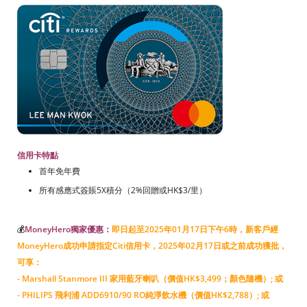
信用卡特點
首年免年費
所有感應式簽賬5X積分（2%回贈或HK$3/里）
💰
MoneyHero獨家優惠：
即日起至2025年01月17日下午6時，新客戶經
MoneyHero成功申請指定Citi信用卡，2025年02月17日或之前成功獲批，
可享：
- Marshall Stanmore III 家用藍牙喇叭（價值HK$3,499；顏色隨機）; 或
- PHILIPS 飛利浦 ADD6910/90 RO純淨飲水機（價值HK$2,788）; 或