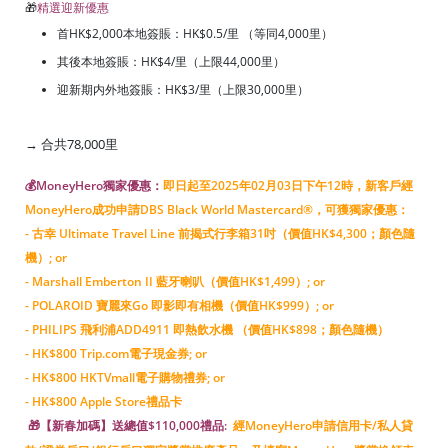
🎁
精選迎新優惠
首HK$2,000本地簽賬：HK$0.5/里 （等同4,000里）
其後本地簽賬：HK$4/里（上限44,000里）
迎新期内外地簽賬：HK$3/里（上限30,000里）
→ 合共78,000里
💰MoneyHero獨家優惠：
即日起至2025年02月03日下午12時，新客戶經
MoneyHero成功申請DBS Black World Mastercard®，可獲獨家優惠：
- 古幸 Ultimate Travel Line 前揭式行李箱31吋（價值HK$4,300；顏色隨
機）; or
- Marshall Emberton II 藍牙喇叭（價值HK$1,499）; or
- POLAROID 寶麗來Go 即影即有相機（價值HK$999）; or
- PHILIPS 飛利浦ADD4911 即熱飲水機 （價值HK$898；顏色隨機）
- HK$800 Trip.com電子現金券; or
- HK$800 HKTVmall電子購物禮券; or
- HK$800 Apple Store禮品卡
🎁【新春加碼】送總值$110,000禮品:
經MoneyHero申請信用卡/私人貸