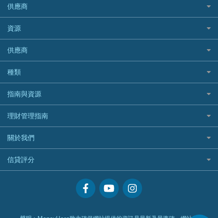
危疾保險
Allied World 世聯
富途證券
東亞銀行
供應商
越南旅遊保險及資訊
Allianz安聯汽車保險
PrimeCredit 安信信貸
酒店信用卡
年金資訊
Avo
IB盈透證券
SIM
澳洲旅遊保險及資訊
bolttech保障汽車保險
Promise 邦民日本財務
富途牛牛好唔好？
資源
樓宇火險
中國銀行
老虎證券
Airwallex信用卡
長者嘆世界
Zurich蘇黎世汽車保險
Rabbit Credit月兔信貸
Webull微牛證券好唔好？
Bolttech 保特
uSMART 盈立證券
股票戶口開戶
供應商
家庭親子遊
QBE昆士蘭汽車保險
Standard Chartered 渣打銀行
Longbridge長橋證券好唔好？
Blue Cross 藍十字
華盛証券
證券行邊間好？
全年周圍飛
平安汽車保險
UA 亞洲聯合財務
老虎證券好唔好？
銀行戶口比較
種類
中國平安
長橋證券
港股5隻高息ETF精選
手機邊份好
WeLab Bank
華盛証券好唔好？
尊尚銀行戶口
大新銀行
WeBull微牛證券
什麼是ETF？
定期存款
自駕遊比較
指南與資源
WeLend 貸款
漲樂全球通好唔好？
Citi Plus
Generali 忠意
漲樂全球通｜華泰國際
香港30大高息股排行
港元定存
相機有得保
X Wallet 貸款
IB盈透證券好唔好？
中信銀行inMotion
理財資訊
HSBC滙豐銀行
理財管理指南
OSL
黃金ETF懶人包
人民幣定存
專為孕婦設計的最佳旅遊保險
ZA Bank
盈立證券 uSMART 好唔好？
Airwallex銀行
識慳識賺
MSIG 三井住友
StashAway
最值得注意的比特幣ETF
美元定存
常用相關詞彙
最佳滑雪旅遊保險
關於我們
Stashaway好唔好？
債務管理
Prudential 保誠
Syfe
選股策略：五步調查攻略
英鎊定存
MoneyHero電子報
最適合BB的旅遊保險
Hashkey好唔好？
投資理財
服務承諾
QBE 昆士蘭
信貸評分
澳元定存
所有合作銀行或機構
Syfe好唔好？
置業安居
網上支援
Starr
信貸評分指南
人生保障
精選產品
Zurich 蘇黎世
精明旅遊
換領現金券流程
創業求職
常見問題