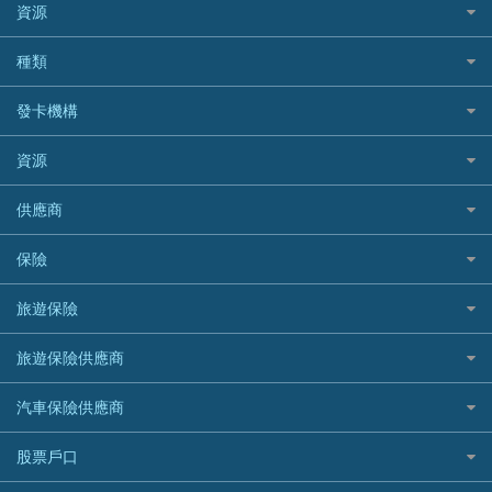
BEA 東亞銀行
資源
網上貸款
BOC 中國銀行
結餘轉戶(清卡數貸款)
如何申請個人貸款
種類
Cashing Pro 優尚信貸
銀行貸款
如何管理個人貸款
CCB(Asia) 中國建設銀行 (亞洲)
網購優惠
發卡機構
財務公司貸款
個人貸款有用資訊
Citibank 花旗銀行
精選外幣網購信用卡
免入息貸款
清卡數貸款教學
Citibank花旗銀行
資源
CNCBI 信銀國際
尊尚信用卡
免TU貸款
循環貸款教學
AE美國運通
CreFIT 維信
公司信用卡
Black Friday優惠
供應商
急借錢
個人化貸款產品推介 🔥全新
DBS星展銀行
DBS 星展銀行
電子錢包信用卡
淘寶付款方式
業主貸款
債務重組一覽
HSBC滙豐銀行
八達通自動增值信用卡
保險
DSB 大新銀行
日本遊信用卡攻略
一田購物優惠日
汽車貸款
供樓利息扣稅
Mox
Fubon 富邦銀行
韓國遊信用卡攻略
SOGO感謝祭
旅遊保險
緊急貸款比較
旅遊保險
最佳貸款app
信銀國際
HK Finance 香港信貸
台灣遊信用卡攻略
HKTVmall優惠碼
汽車保險
最佳小額貸款比較
大新銀行
日本旅遊保險及資訊
HSBC 滙豐銀行貸款
旅遊保險供應商
機場貴賓室信用卡
交稅優惠
家居保險
易批必批貸款
恒生銀行
泰國旅遊保險及資訊
K Cash 貸款
Visa信用卡
酒店優惠碼
家傭保險
AXA 安盛
24小時貸款
汽車保險供應商
Standard Chartered渣打銀行
台灣旅遊保險及資訊
Mox 銀行
萬事達卡
機票優惠碼
寵物保險
AIG 美亞
最佳循環貸款
安信EarnMORE
韓國旅遊保險及資訊
大新汽車保險
National Resources 中潤物業按揭
銀聯信用卡
股票戶口
定期人壽保險
Allianz 安聯
AEON
歐洲旅遊保險及資訊
中銀汽車保險
OCBC 華僑銀行
高獎賞信用卡推薦