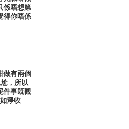
只係唔想第
覺得你唔係
咁做有兩個
尷尬，所以
呢件事既觀
例如淨收