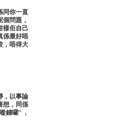
係同你一直
呢個問題，
咁樣佢自己
真係最好唔
較，唔得大
靜，以事論
著想，同係
錢囉” ，