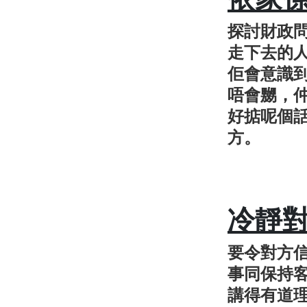
探討財政
走下去的
佢會意識
唔會嬲，
好掂呢個
方。
冷靜
要令對方
事同保持
講得有道理