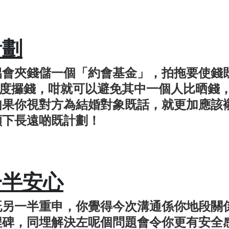
計劃
侶會夾錢儲一個「約會基金」，拍拖要使錢
L度攞錢，咁就可以避免其中一個人比晒錢
如果你視對方為結婚對象既話，就更加應該
傾下長遠啲既計劃！
一半安心
既另一半重申，你覺得今次溝通係你地段關
程碑，同埋解決左呢個問題會令你更有安全