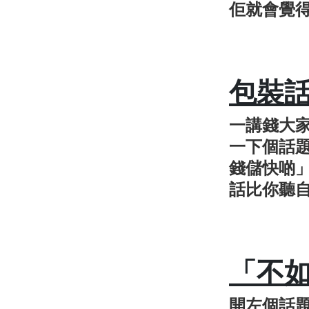
佢就會覺
包裝
一講錢大
一下個話
錢儲快啲
話比你聽
「不
開左個話