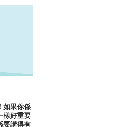
！如果你係
一樣好重要
係要講得有