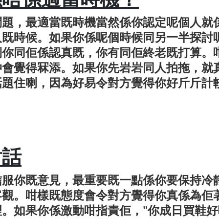
問題，最適當既時機當然係你認定呢個人就
人既時候。如果你係呢個時候同另一半探討
到你同佢係認真既，你有同佢終老既打算。
仲會覺得冧添。如果你先岩岩同人拍拖，就
話題住喇，因為好易令對方覺得你好斤斤計
對話
信服你既意見，最重要既一點係你要保持冷
客觀。咁樣既態度會令對方覺得你真係為佢
。如果你係激動咁指責佢，"你成日買鞋好嘥