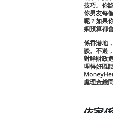
技巧。你
你男友每個
呢？如果
姻預算都
係香港地
談。不過
對咩財政
理得好既
Money
處理金錢
依家