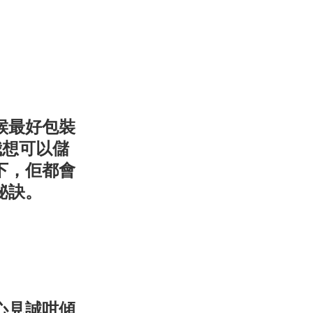
候最好包裝
我想可以儲
下，佢都會
秘訣。
心見誠咁傾