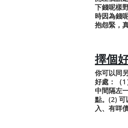
下錢呢樣
時因為錢
抱怨緊，
擇個
你可以同
好處：（
中間隔左
點。(2)
入、有咩