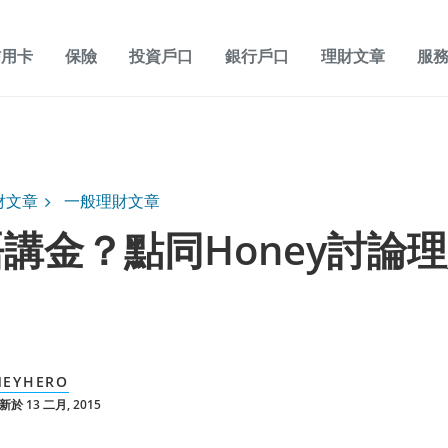
信用卡
保險
投資戶口
銀行戶口
理財文章
服
財文章
一般理財文章
講金？點同Honey討論
EYHERO
於 13 二月, 2015