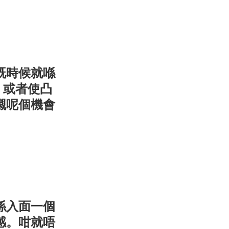
既時候就喺
，或者使凸
襯呢個機會
係入面一個
感。咁就唔