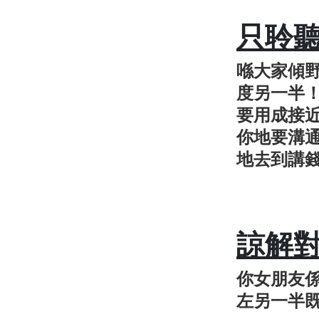
只聆
喺大家傾
度另一半
要用成接
你地要溝
地去到講
諒解
你女朋友
左另一半