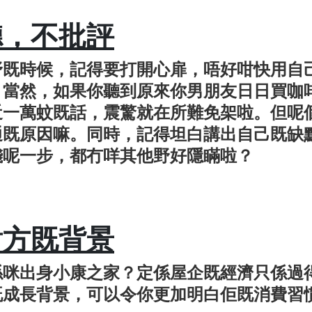
聽，不批評
野既時候，記得要打開心扉，唔好咁快用自
！當然，如果你聽到原來你男朋友日日買咖
近一萬蚊既話，震驚就在所難免架啦。但呢
通既原因嘛。同時，記得坦白講出自己既缺
錢呢一步，都冇咩其他野好隱瞞啦？
對方既背景
係咪出身小康之家？定係屋企既經濟只係過
既成長背景，可以令你更加明白佢既消費習