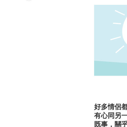
好多情侶
有心同另
既事，關