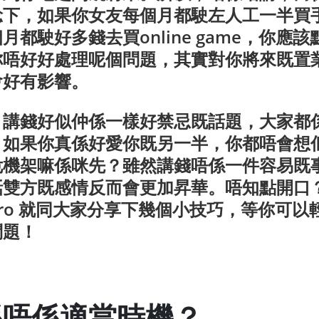
諗下，如果你女友每個月都駛左人工一半買
月都駛好多錢去買online game，你應
你唔好好處理呢個問題，其實對你將來既置
會好有影響。
，講錢好似仲係一樣好禁忌既話題，大家都
，如果你真係好愛你既另一半，你都唔會想
危機架嘛係咪先？雖然講錢唔係一件容易既
話雙方既感情反而會更加昇華。唔知點開口
Hero 就同大家分享下幾個小技巧，等你可
問題！
係唔係適當時機？