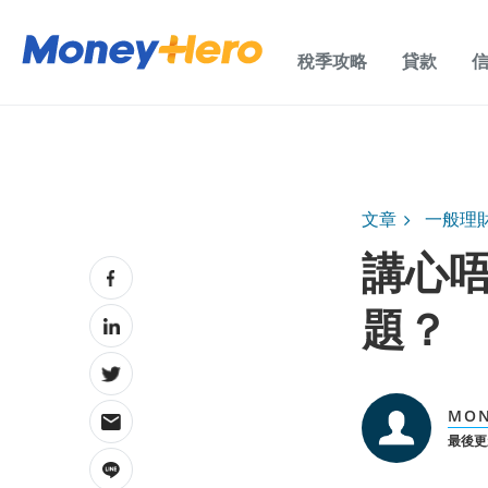
稅季攻略
貸款
文章
一般理
講心唔
題？
MON
最後更新