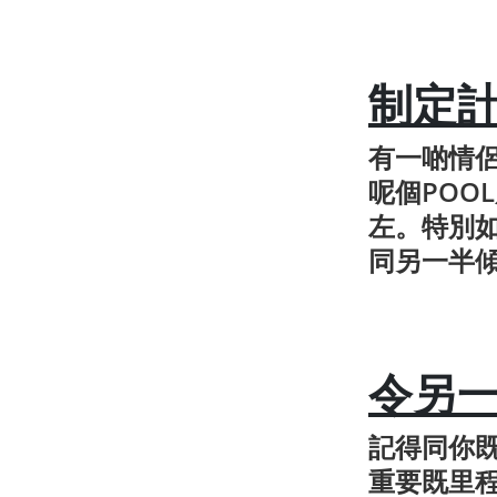
制定
有一啲情
呢個POO
左。特別
同另一半
令另
記得同你
重要既里