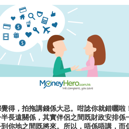
都覺得，拍拖講錢係大忌。咁諗你就錯曬啦
一半長遠關係，其實伴侶之間既財政安排係
乎到你地之間既將來。所以，唔係唔講，而