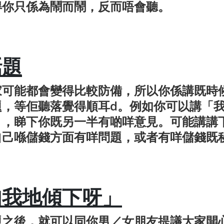
得你只係為鬧而鬧，反而唔會聽。
話題
家可能都會變得比較防備，所以你係講既時
題，等佢聽落覺得順耳d。例如你可以講「
」，睇下你既另一半有啲咩意見。可能講講
自己喺儲錢方面有咩問題，或者有咩儲錢既
如我地傾下呀」
題之後，就可以同你男／女朋友提議大家開