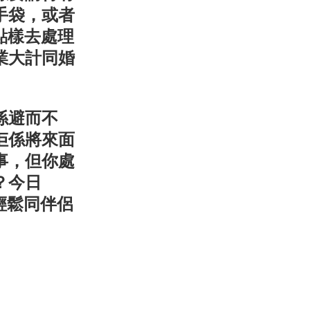
手袋，或者
該點樣去處理
業大計同婚
係避而不
佢係將來面
事，但你處
？今日
以輕鬆同伴侶