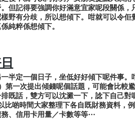
野。但記得要強調你好滿意宜家呢段關係，
呢樣野有分歧，所以想傾下。咁就可以令佢
真係純粹係想傾下。
好日
另一半定一個日子，坐低好好傾下呢件事。
1）第一次提出傾錢呢個話題，可能會比較
一排既話，雙方可以沈澱一下，諗下自己對
 可以比啲時間大家整理下各自既財務資料，
債務、信用卡用量／卡數等等⋯