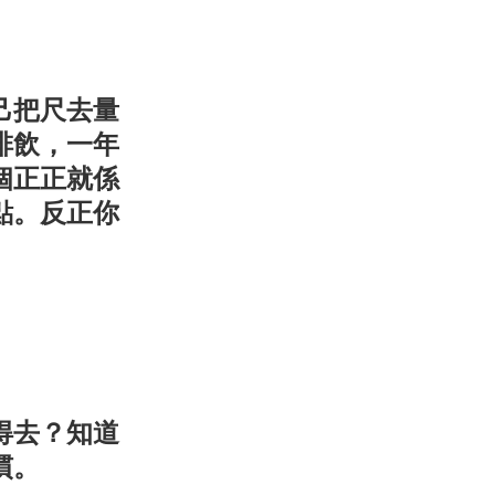
己把尺去量
啡飲，一年
個正正就係
點。反正你
得去？知道
慣。