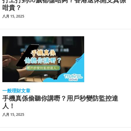
咁貴？
八月 15, 2025
一般理財文章
手機真係偷聽你講嘢？用戶秒變防監控達
人！
八月 15, 2025