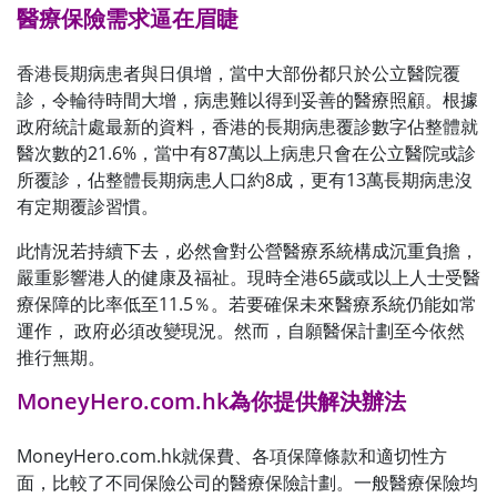
醫療保險需求逼在眉睫
香港長期病患者與日俱增，當中大部份都只於公立醫院覆
診，令輪待時間大增，病患難以得到妥善的醫療照顧。根據
政府統計處最新的資料，香港的長期病患覆診數字佔整體就
醫次數的21.6%，當中有87萬以上病患只會在公立醫院或診
所覆診，佔整體長期病患人口約8成，更有13萬長期病患沒
有定期覆診習慣。
此情況若持續下去，必然會對公營醫療系統構成沉重負擔，
嚴重影響港人的健康及福祉。現時全港65歲或以上人士受醫
療保障的比率低至11.5％。若要確保未來醫療系統仍能如常
運作， 政府必須改變現況。然而，自願醫保計劃至今依然
推行無期。
MoneyHero.com.hk
為你提供解決辦法
MoneyHero.com.hk就保費、各項保障條款和適切性方
面，比較了不同保險公司的醫療保險計劃。一般醫療保險均