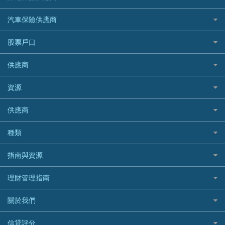
家居保險
易批必批貸款
恒生銀行
泰國旅遊保險及資訊
K Cash 貸款
Visa信用卡
酒店優惠碼
家傭保險
AXA 安盛
24小時貸款
汽車保險供應商
Standard Chartered渣打銀行
台灣旅遊保險及資訊
Mox 銀行
萬事達卡
機票優惠碼
寵物保險
AIG 美亞
最佳循環貸款
安信EarnMORE
韓國旅遊保險及資訊
大新汽車保險
National Resources 中潤物業按揭
銀聯信用卡
股票戶口
定期人壽保險
Allianz 安聯
AEON
歐洲旅遊保險及資訊
中銀汽車保險
OCBC 華僑銀行
高獎賞信用卡推薦
危疾保險
Allied World 世聯
富途證券
東亞銀行
供應商
越南旅遊保險及資訊
Allianz安聯汽車保險
PrimeCredit 安信信貸
酒店信用卡
年金資訊
Avo
IB盈透證券
SIM
澳洲旅遊保險及資訊
bolttech保障汽車保險
Promise 邦民日本財務
富途牛牛好唔好？
資源
樓宇火險
中國銀行
老虎證券
Airwallex信用卡
長者嘆世界
Zurich蘇黎世汽車保險
Rabbit Credit月兔信貸
Webull微牛證券好唔好？
Bolttech 保特
uSMART 盈立證券
股票戶口開戶
供應商
家庭親子遊
QBE昆士蘭汽車保險
Standard Chartered 渣打銀行
Longbridge長橋證券好唔好？
Blue Cross 藍十字
華盛証券
證券行邊間好？
全年周圍飛
平安汽車保險
UA 亞洲聯合財務
老虎證券好唔好？
銀行戶口比較
種類
中國平安
長橋證券
港股5隻高息ETF精選
手機邊份好
WeLab Bank
華盛証券好唔好？
尊尚銀行戶口
大新銀行
WeBull微牛證券
什麼是ETF？
定期存款
自駕遊比較
指南與資源
WeLend 貸款
漲樂全球通好唔好？
Citi Plus
Generali 忠意
漲樂全球通｜華泰國際
香港30大高息股排行
港元定存
相機有得保
X Wallet 貸款
IB盈透證券好唔好？
中信銀行inMotion
理財資訊
HSBC滙豐銀行
理財管理指南
OSL
黃金ETF懶人包
人民幣定存
專為孕婦設計的最佳旅遊保險
ZA Bank
盈立證券 uSMART 好唔好？
Airwallex銀行
識慳識賺
MSIG 三井住友
StashAway
最值得注意的比特幣ETF
美元定存
常用相關詞彙
最佳滑雪旅遊保險
關於我們
Stashaway好唔好？
債務管理
Prudential 保誠
Syfe
選股策略：五步調查攻略
英鎊定存
MoneyHero電子報
最適合BB的旅遊保險
Hashkey好唔好？
投資理財
服務承諾
QBE 昆士蘭
信貸評分