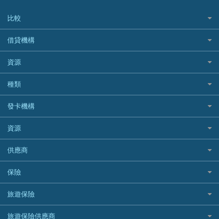
比較
私人貸款比較
借貸機構
稅季/稅務貸款
BEA 東亞銀行
資源
網上貸款
BOC 中國銀行
結餘轉戶(清卡數貸款)
如何申請個人貸款
種類
Cashing Pro 優尚信貸
銀行貸款
如何管理個人貸款
CCB(Asia) 中國建設銀行 (亞洲)
網購優惠
發卡機構
財務公司貸款
個人貸款有用資訊
Citibank 花旗銀行
精選外幣網購信用卡
免入息貸款
清卡數貸款教學
Citibank花旗銀行
資源
CNCBI 信銀國際
尊尚信用卡
免TU貸款
循環貸款教學
AE美國運通
CreFIT 維信
公司信用卡
Black Friday優惠
供應商
急借錢
個人化貸款產品推介 🔥全新
DBS星展銀行
DBS 星展銀行
電子錢包信用卡
淘寶付款方式
業主貸款
債務重組一覽
HSBC滙豐銀行
八達通自動增值信用卡
保險
DSB 大新銀行
日本遊信用卡攻略
一田購物優惠日
汽車貸款
供樓利息扣稅
Mox
Fubon 富邦銀行
韓國遊信用卡攻略
SOGO感謝祭
旅遊保險
緊急貸款比較
旅遊保險
最佳貸款app
信銀國際
HK Finance 香港信貸
台灣遊信用卡攻略
HKTVmall優惠碼
汽車保險
最佳小額貸款比較
大新銀行
日本旅遊保險及資訊
HSBC 滙豐銀行貸款
旅遊保險供應商
機場貴賓室信用卡
交稅優惠