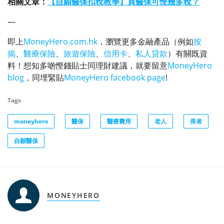
相關文章：
【自願醫保扣稅教學】買醫保可慳幾多稅？
—
即上
MoneyHero.com.hk
，瀏覽更多金融產品（例如
按
揭
、
醫療保險
、
旅遊保險
、
信用卡
、
私人貸款
）有關既資
料！想知多啲慳錢貼士同理財建議，就要留意
MoneyHero
blog
，同埋緊貼
MoneyHero facebook page
!
Tags
moneyhero
醫保
醫療費用
老人
長者
自願醫保
MONEYHERO