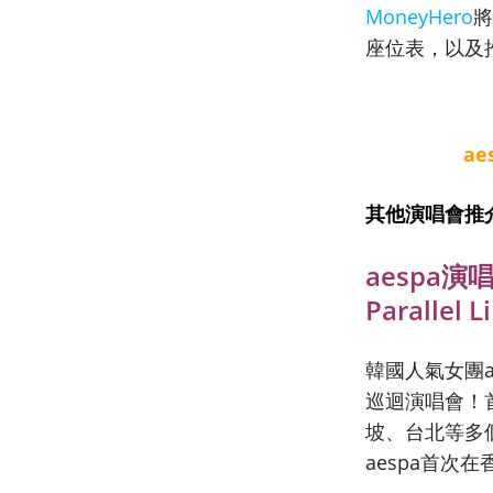
MoneyHero
將
座位表，以及
a
其他演唱會推
aespa演唱
Paralle
韓國人氣女團aesp
巡迴演唱會！
坡、台北等多個
aespa首次