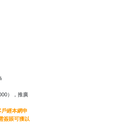
%
000），推廣
新客戶經本網申
無需簽賬可獲以