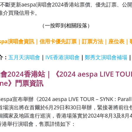
不斷更新aespa演唱會2024香港站票價、優先訂票、公
推介買飛信用卡。
（一按即到相關段落）
espa演唱會資訊
｜
信用卡優先訂票
｜
訂票方法
｜
座位表
｜
介：
五月天演唱會
｜
IVE香港演唱會
｜
鄭秀文演唱會補場
會2024香港站｜《2024 aespa LIVE TOUR 
l Line》門票資訊
a宣布舉辦《2024 aespa LIVE TOUR – SYNK : Parall
首場演出將在首爾於6月29日和30日舉辦，緊接著將前往
國家及地區進行巡演，香港場落實於2024年8月3及8月
在香港舉行演唱會，售票詳情如下：