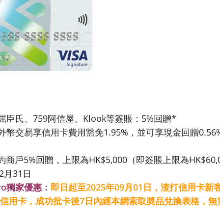
屈臣氏、759阿信屋、Klook等簽賬：5%回贈*
及外幣交易享信用卡費用豁免1.95%，並可享現金回贈0.56
商戶5%回贈，上限為HK$5,000（即簽賬上限為HK$60,
2月31日
ero獨家優惠：
即日起至2025年09月01日，渣打信用卡
rt信用卡，成功批卡後7日內經本網索取奬品兌換表格，
：