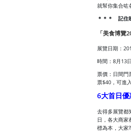
就幫你集合咗
＊＊＊ 記住
「美食博覽2
展覽日期：20
時間：8月13日
票價：日間門票
票$40，可進
6大首日優
去得多展覽都
日，各大商家
標為本，大家