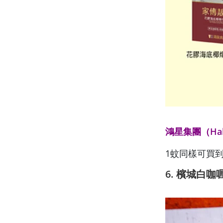
鴻星集團（Hall
1蚊同樣可買到
6. 檳城白咖