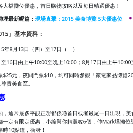
各大檔攤位優惠，首日購物攻略以及每日精選優惠！
睇埋最新呢篇：
現場直擊：2015 美食博覽 5大優惠位
＊
015」基本資料：
15年8月13日（四）至17日（一）
至16日由上午10:00至晚上10:00；8月17日由上午10:00
$25元，夜間門票$10，均可同時參觀「家電家品博覽20
入尊貴美食區。
惠
知，通常最多平靚正嘢都係喺首日或者最尾一日出現，美
都一定有限定優惠，小編幫你精選咗6個，仲Mark埋攤位
準時10點鐘，衝呀！