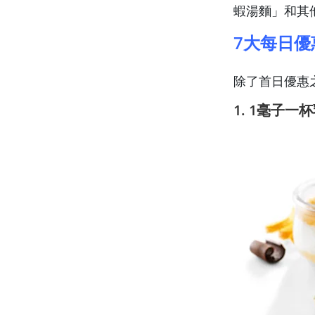
蝦湯麵」和其
7大每日優
除了首日優惠之
1. 1毫子一