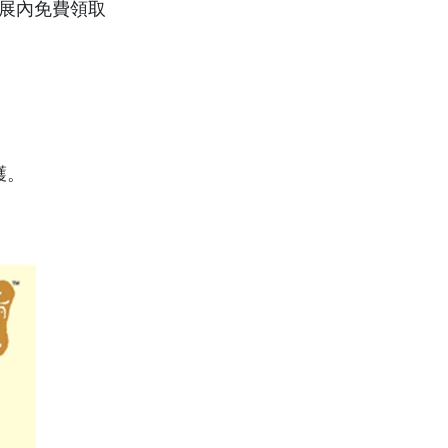
食展內免費領取
鑊。