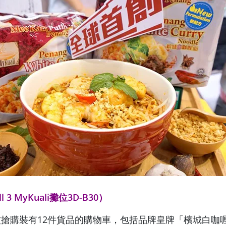
 3 MyKuali攤位3D-B30）
蚊搶購裝有12件貨品的購物車，包括品牌皇牌「檳城白咖