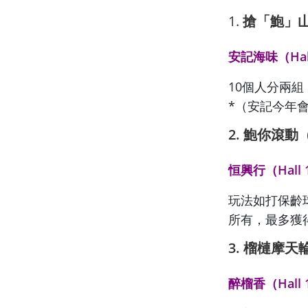
1.
搶「鮑」山
安記海味（Hall
10個人分兩
*（安記今年
2. 鮑你滾動
恒興行（Hall 
玩法如打保齡
所有，最多獲
3. 榴槤摩天
醉榴香（Hall