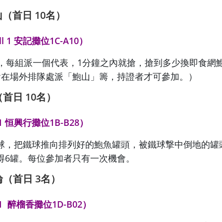
（首日 10
名）
 1 安記攤位1C-A10）
組，每組派一個代表，1分鐘之內就搶，搶到多少換即食網
會在場外排隊處派「鮑山」籌，持證者才可參加。）
（首日 10
名）
1 恒興行攤位1B-B28）
球，把鐵球推向排列好的鮑魚罐頭，被鐵球撃中倒地的罐
得6罐。每位參加者只有一次機會。
輪（首日 3
名）
 1 醉榴香攤位1D-B02）