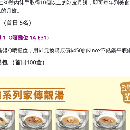
在30秒內徒手取得10個以上的冰皮月餅，即可每年到美
元的月餅。
鑊
（首日 5
名）
 1 Q嘜攤位 1A-E31）
港Q嘜攤位，用$1元換購原價$450的Kinox不銹鋼平底
湯包
（首日100
盒）