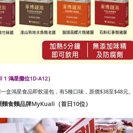
 1 鴻星攤位1D-A12）
一盒鴻星食品即飲湯包，有5種口味，原價$38至$48元
喱麵食麵品牌MyKuali
（首日10
位）