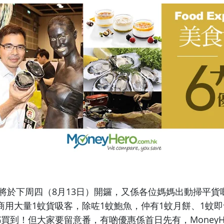
15將於下周四（8月13日）開鑼，又係各位媽媽出動掃平
商用大量1蚊貨吸客，除咗1蚊鮑魚，仲有1蚊月餅、1蚊即
買到！但大家要留意番，有啲優惠係首日先有，MoneyHero