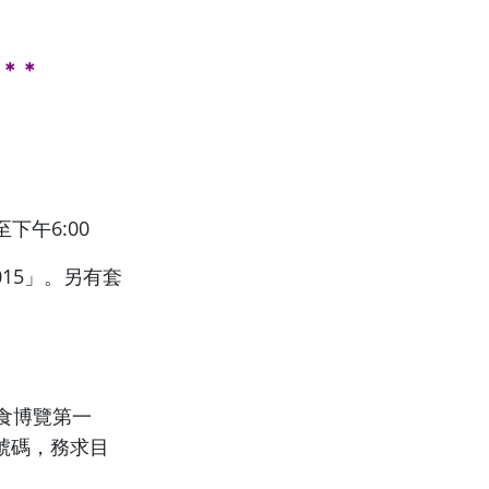
＊＊
至下午6:00
15」。另有套
食博覽第一
號碼，務求目