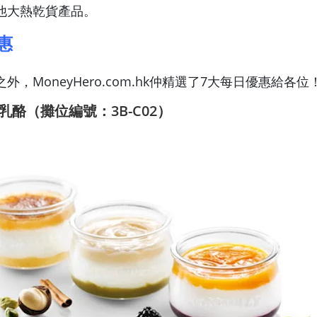
他大熱乾貨產品。
惠
外，MoneyHero.com.hk仲精選了7大每日優惠給各位
杯乳酪（攤位編號：3B-C02）