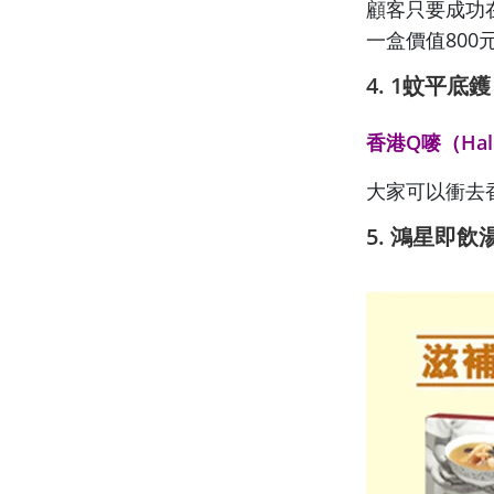
顧客只要成功
一盒價值800
4. 1
蚊平底
香港Q嘜（Hall
大家可以衝去香
5. 鴻星即飲