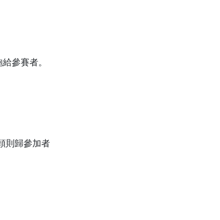
鮑給參賽者。
頭則歸參加者