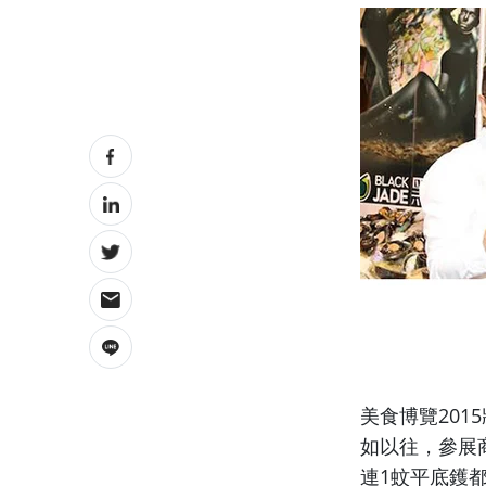
美食博覽20
如以往，參展
連1蚊平底鑊都