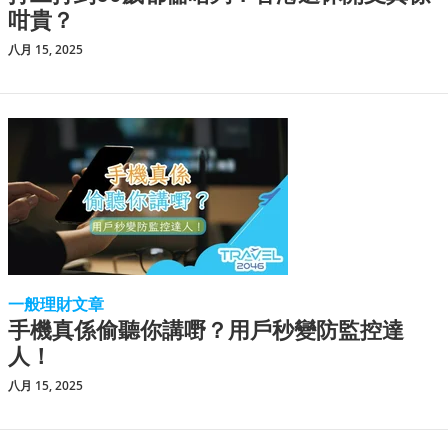
咁貴？
八月 15, 2025
一般理財文章
手機真係偷聽你講嘢？用戶秒變防監控達
人！
八月 15, 2025