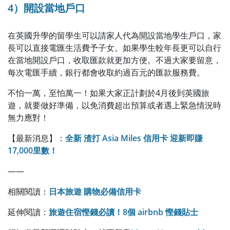
4）開設當地戶口
在英國升學的留學生可以請家人代為開設當地學生戶口，家
長可以直接電匯生活費予子女。如果學生較年長更可以自行
在當地開設戶口，收取匯款就更加方便。不過大家要留意，
每次電匯手續，銀行都會收取約過百元的匯款服務費。
不怕一萬，至怕萬一！如果大家正計劃於4月後到英國旅
遊，就要做好準備，以免消費超出預算或者遇上緊急情況時
無力應對！
【最新消息】：
全新 渣打 Asia Miles 信用卡 迎新即賺
17,000里數！
——
相關閱讀：
日本旅遊 購物必備信用卡
延伸閱讀：
旅遊住宿慳錢必讀！8個 airbnb 慳錢貼士