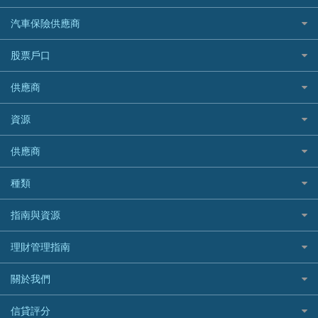
易批必批貸款
恒生銀行
泰國旅遊保險及資訊
K Cash 貸款
Visa信用卡
酒店優惠碼
家傭保險
AXA 安盛
24小時貸款
汽車保險供應商
Standard Chartered渣打銀行
台灣旅遊保險及資訊
Mox 銀行
萬事達卡
機票優惠碼
寵物保險
AIG 美亞
最佳循環貸款
安信EarnMORE
韓國旅遊保險及資訊
大新汽車保險
National Resources 中潤物業按揭
銀聯信用卡
股票戶口
定期人壽保險
Allianz 安聯
AEON
歐洲旅遊保險及資訊
中銀汽車保險
OCBC 華僑銀行
高獎賞信用卡推薦
危疾保險
Allied World 世聯
富途證券
東亞銀行
供應商
越南旅遊保險及資訊
Allianz安聯汽車保險
PrimeCredit 安信信貸
酒店信用卡
年金資訊
Avo
IB盈透證券
SIM
澳洲旅遊保險及資訊
bolttech保障汽車保險
Promise 邦民日本財務
富途牛牛好唔好？
資源
樓宇火險
中國銀行
老虎證券
Airwallex信用卡
長者嘆世界
Zurich蘇黎世汽車保險
Rabbit Credit月兔信貸
Webull微牛證券好唔好？
Bolttech 保特
uSMART 盈立證券
股票戶口開戶
供應商
家庭親子遊
QBE昆士蘭汽車保險
Standard Chartered 渣打銀行
Longbridge長橋證券好唔好？
Blue Cross 藍十字
華盛証券
證券行邊間好？
全年周圍飛
平安汽車保險
UA 亞洲聯合財務
老虎證券好唔好？
銀行戶口比較
種類
中國平安
長橋證券
港股5隻高息ETF精選
手機邊份好
WeLab Bank
華盛証券好唔好？
尊尚銀行戶口
大新銀行
WeBull微牛證券
什麼是ETF？
定期存款
自駕遊比較
指南與資源
WeLend 貸款
漲樂全球通好唔好？
Citi Plus
Generali 忠意
漲樂全球通｜華泰國際
香港30大高息股排行
港元定存
相機有得保
X Wallet 貸款
IB盈透證券好唔好？
中信銀行inMotion
理財資訊
HSBC滙豐銀行
理財管理指南
OSL
黃金ETF懶人包
人民幣定存
專為孕婦設計的最佳旅遊保險
ZA Bank
盈立證券 uSMART 好唔好？
Airwallex銀行
識慳識賺
MSIG 三井住友
StashAway
最值得注意的比特幣ETF
美元定存
常用相關詞彙
最佳滑雪旅遊保險
關於我們
Stashaway好唔好？
債務管理
Prudential 保誠
Syfe
選股策略：五步調查攻略
英鎊定存
MoneyHero電子報
最適合BB的旅遊保險
Hashkey好唔好？
投資理財
服務承諾
QBE 昆士蘭
信貸評分
澳元定存
所有合作銀行或機構