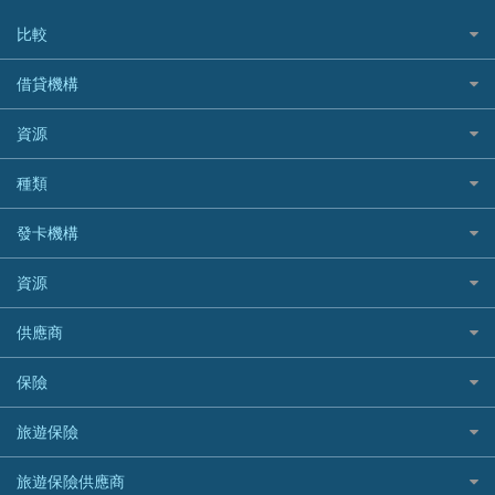
比較
私人貸款比較
借貸機構
稅季/稅務貸款
BEA 東亞銀行
資源
網上貸款
BOC 中國銀行
結餘轉戶(清卡數貸款)
如何申請個人貸款
種類
Cashing Pro 優尚信貸
銀行貸款
如何管理個人貸款
CCB(Asia) 中國建設銀行 (亞洲)
網購優惠
發卡機構
財務公司貸款
個人貸款有用資訊
Citibank 花旗銀行
精選外幣網購信用卡
免入息貸款
清卡數貸款教學
Citibank花旗銀行
資源
CNCBI 信銀國際
尊尚信用卡
免TU貸款
循環貸款教學
AE美國運通
CreFIT 維信
公司信用卡
Black Friday優惠
供應商
急借錢
個人化貸款產品推介 🔥全新
DBS星展銀行
DBS 星展銀行
電子錢包信用卡
淘寶付款方式
業主貸款
債務重組一覽
HSBC滙豐銀行
八達通自動增值信用卡
保險
DSB 大新銀行
日本遊信用卡攻略
一田購物優惠日
汽車貸款
供樓利息扣稅
Mox
Fubon 富邦銀行
韓國遊信用卡攻略
SOGO感謝祭
旅遊保險
緊急貸款比較
旅遊保險
最佳貸款app
信銀國際
HK Finance 香港信貸
台灣遊信用卡攻略
HKTVmall優惠碼
汽車保險
最佳小額貸款比較
大新銀行
日本旅遊保險及資訊
HSBC 滙豐銀行貸款
旅遊保險供應商
機場貴賓室信用卡
交稅優惠
家居保險