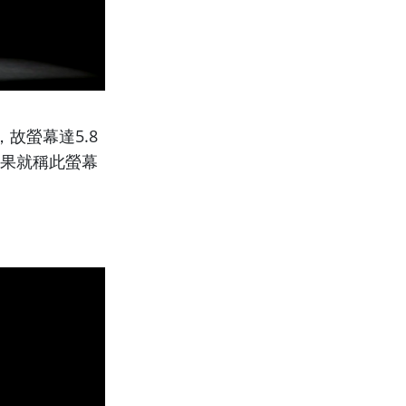
，故螢幕達5.8
D，蘋果就稱此螢幕