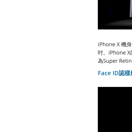
iPhone X
吋。iPhone
為Super R
Face ID認