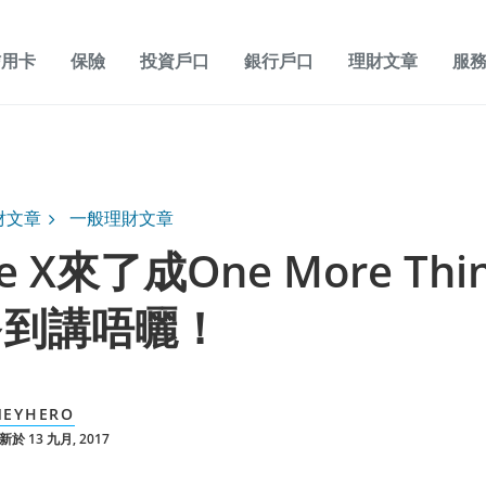
信用卡
保險
投資戶口
銀行戶口
理財文章
服
財文章
一般理財文章
ne X來了成One More Th
多到講唔曬！
EYHERO
於 13 九月, 2017