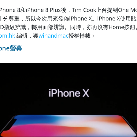
one 8和iPhone 8 Plus後，Tim Cook上台提到One Mo
分尊重，所以今次用來發佈iPhone X。iPhone X使
h ID指紋辨識，轉用面部辨識。同時，亦再沒有Home按
com.hk
編輯，獲
winandmac
授權轉載﹚
one螢幕