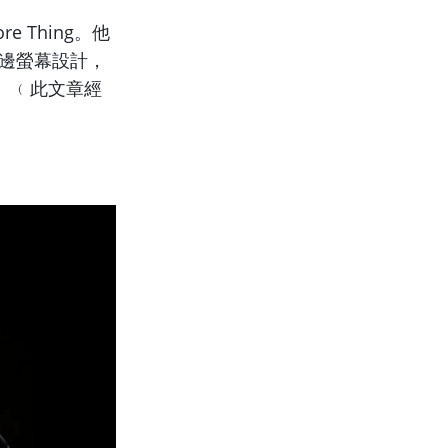
re Thing。他
用貼邊螢幕設計，
鈕。﹙此文章經