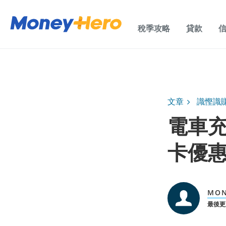
稅季攻略
貸款
文章
識慳識
電車充
卡優
MO
最後更新