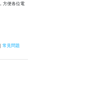
，方便各位電
｜
常見問題