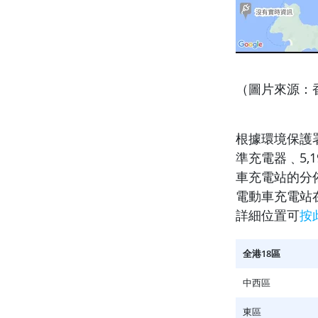
（圖片來源：
根據環境保護
準充電器﹑5,
車充電站的分佈
電動車充電站
詳細位置可
按
全港18區
中西區
東區