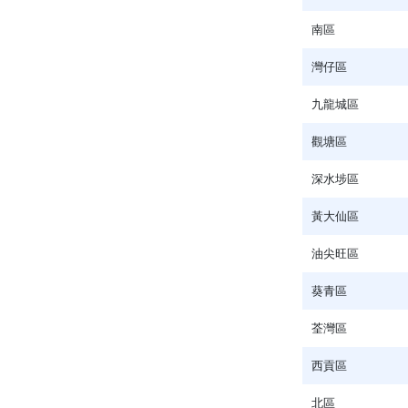
南區
灣仔區
九龍城區
觀塘區
深水埗區
黃大仙區
油尖旺區
葵青區
荃灣區
西貢區
北區