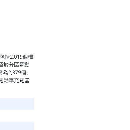
括2,019個標
至於分區電動
為2,379個。
電動車充電器