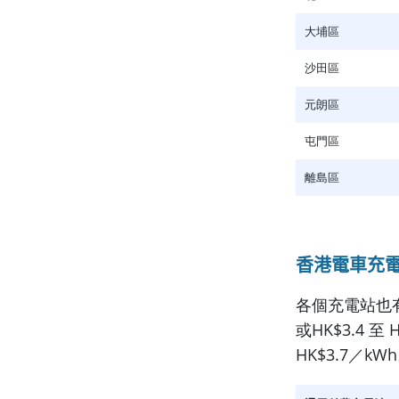
大埔區
沙田區
元朗區
屯門區
離島區
香港電車充
各個充電站也
或HK$3.4 
HK$3.7／kW