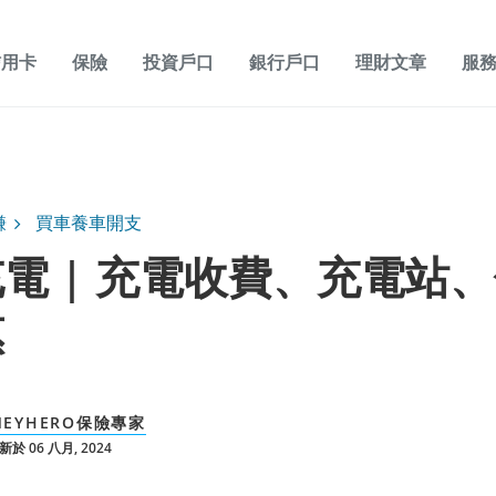
信用卡
保險
投資戶口
銀行戶口
理財文章
服
賺
買車養車開支
電 | 充電收費、充電站
惠
NEYHERO保險專家
於 06 八月, 2024