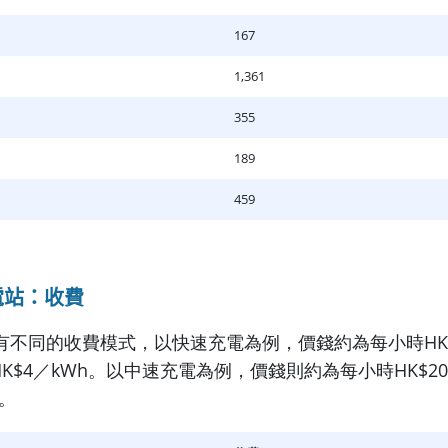
167
1,361
355
189
459
電站：收費
有不同的收費模式，以快速充電為例，價錢約為
每小時
HK
至 HK$4／kWh。以中速充電為例，價錢則約為
每小時
HK$2
h。