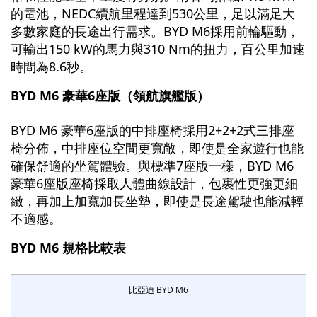
的電池，NEDC續航里程達到530公里，足以滿足大
多數家庭的長途出行需求。BYD M6採用前輪驅動，
可輸出150 kW的馬力與310 Nm的扭力，百公里加速
時間為8.6秒。
BYD M6 豪華6座版（領航旗艦版）
BYD M6 豪華6座版的中排座椅採用2+2+2式三排座
椅分佈，中排座位空間更寬敞，即使是全家遊行也能
確保舒適的坐駕體驗。與標準7座版一樣，BYD M6
豪華6座版座椅採取人體曲線設計，包裹性更強更細
緻，再加上加寬加長坐墊，即使是長途駕駛也能減輕
不適感。
BYD M6 規格比較表
比亞迪 BYD M6