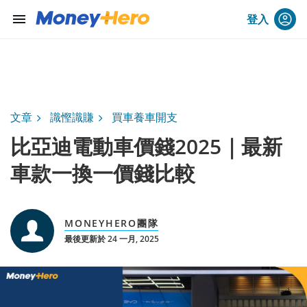
menu
登入
文章
識慳識賺
買車養車開支
比亞迪電動車價錢2025｜最新
車款一換一價錢比較
MONEYHERO團隊
最後更新於 24 一月, 2025