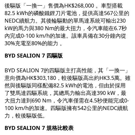
後驅版「一換一」售價為HK$268,000 。車型搭載
82.5 kWh的磷酸鐵鋰刀片電池，提供高達567公里的
NEDC續航力。其後輪驅動的單馬達系統可輸出230
kW的馬力與380 Nm的最大扭力，令汽車能在6.7秒
內完成0-100 km/h的加速。該車具備在30分鐘內從
30%充電至80%的能力 。
BYD SEALION 7 四驅版
BYD SEALION 7的四驅版主打高性能，其「一換一」
意向價為HK$303,180，較後驅版高出約HK3.5萬。雖
然與後驅版同樣配備82.5 kWh的電池，但由於採用
了雙馬達四驅系統，其總馬力輸出高達390 kW，最
大扭力達到690 Nm，令汽車僅需在4.5秒便能完成0-
100 km/h的加速。四驅版擁有542公里的NEDC續航
力，較後驅版低。
BYD SEALION 7 規格比較表