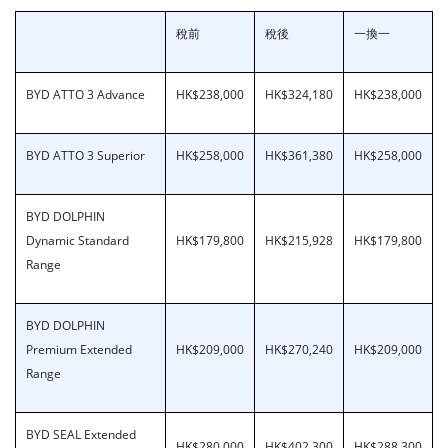
稅前
稅後
一換一
BYD ATTO 3 Advance
HK$238,000
HK$324,180
HK$238,000
BYD ATTO 3 Superior
HK$258,000
HK$361,380
HK$258,000
BYD DOLPHIN
Dynamic Standard
HK$179,800
HK$215,928
HK$179,800
Range
BYD DOLPHIN
Premium Extended
HK$209,000
HK$270,240
HK$209,000
Range
BYD SEAL Extended
HK$280,000
HK$402,300
HK$288,300