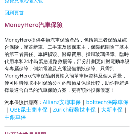
免費充電站懶人包
回到頁首
MoneyHero汽車保險
MoneyHero提供各類汽車保險產品，包括第三者保險及綜
合保險，涵蓋新車、二手車及續保車主，保障範圍除了基本
的第三者責任、車輛損毀、醫療費用、擋風玻璃保障、臨時
代用車和24小時緊急道路救援等，部分計劃更針對電動車設
有專屬保障，例如電池及充電設備損毀保障。只需到
MoneyHero汽車保險網頁輸入簡單車輛資料及個人背景，
便可即時獲取不同保險公司的報價及保障比較，助你輕鬆選
擇最適合自己的汽車保險方案，更有額外投保優惠！
Allianz安聯車保
｜
bolttech保障車保
汽車保險供應商：
｜
QBE昆士蘭車保
｜
Zurich蘇黎世車保
｜
大新車保
｜
中銀車保