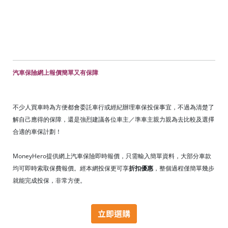
汽車保險網上報價簡單又有保障
不少人買車時為方便都會委託車行或經紀辦理車保投保事宜，不過為清楚了
解自己應得的保障，還是強烈建議各位車主／準車主親力親為去比較及選擇
合適的車保計劃！
MoneyHero提供網上汽車保險即時報價，只需輸入簡單資料，大部分車款
均可即時索取保費報價。經本網投保更可享
折扣優惠
，整個過程僅
簡單幾步
就能完成投保，
非常方便。