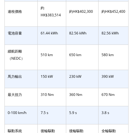
約
連稅價格
約HK$402,300
約HK$452,400
HK$383,514
電池容量
61.44 kWh
82.56 kWh
82.56 kWh
續航距離
510 km
650 km
580 km
（NEDC）
馬力輸出
150 kW
230 kW
390 kW
最大扭力
310 Nm
360 Nm
670 Nm
0-100 km/h
7.5 s
5.9 s
3.8 s
驅動系統
後輪驅動
後輪驅動
全輪驅動