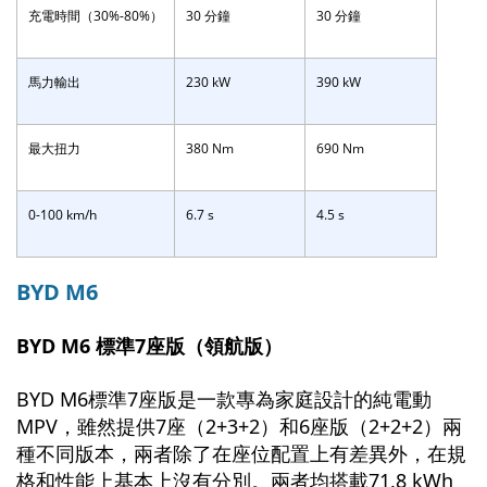
充電時間（30%-80%）
30 分鐘
30 分鐘
馬力輸出
230 kW
390 kW
最大扭力
380 Nm
690 Nm
0-100 km/h
6.7 s
4.5 s
BYD M6
BYD M6 標準7座版（領航版）
BYD M6標準7座版是一款專為家庭設計的純電動
MPV，雖然提供7座（2+3+2）和6座版（2+2+2）兩
種不同版本，兩者除了在座位配置上有差異外，在規
格和性能上基本上沒有分別。兩者均搭載71.8 kWh