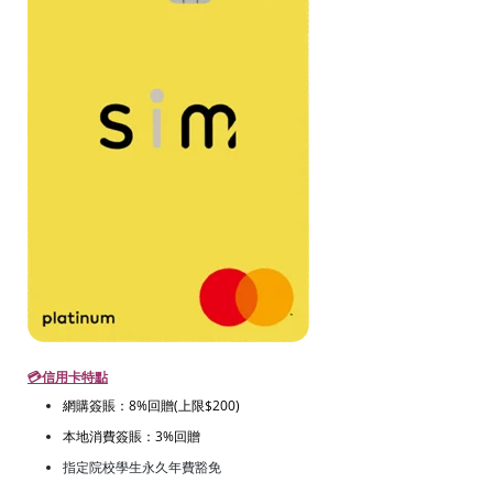
💳信用卡特點
網購簽賬：8%回贈(上限$200)
本地消費簽賬：3%回贈
指定院校學生永久年費豁免