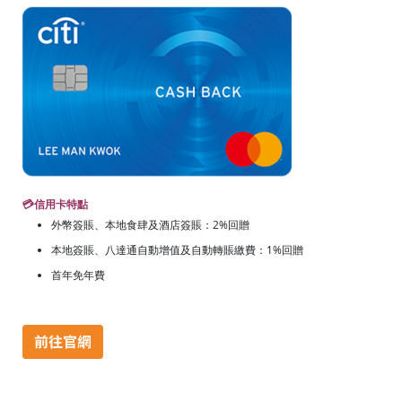
💳
信用卡特點
外幣簽賬、本地食肆及酒店簽賬：2%回贈
本地簽賬、八達通自動增值及自動轉賬繳費：1%回贈
首年免年費