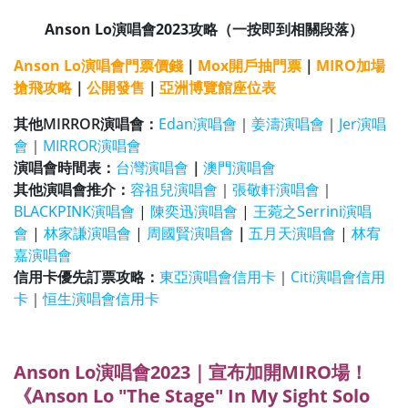
Anson Lo演唱會2023攻略（一按即到相關段落）
Anson Lo演唱會門票價錢
｜
Mox開戶抽門票
｜
MIRO加場
搶飛攻略
｜
公開發售
｜
亞洲博覽館座位表
其他MIRROR演唱會：
Edan演唱會
｜
姜濤演唱會
｜
Jer演唱
會
｜
MIRROR演唱會
演唱會時間表：
台灣演唱會
｜
澳門演唱會
其他演唱會推介：
容祖兒演唱會
｜
張敬軒演唱會
｜
BLACKPINK演唱會
|
陳奕迅演唱會
|
王菀之Serrini演唱
會
|
林家謙演唱會
|
周國賢演唱會
｜
五月天演唱會
|
林宥
嘉演唱會
信用卡優先訂票攻略：
東亞演唱會信用卡
｜
Citi演唱會信用
卡
｜
恒生演唱會信用卡
Anson Lo演唱會2023｜宣布加開MIRO場！
《Anson Lo "The Stage" In My Sight Solo