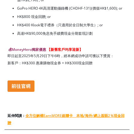
GoPro HERO 4K高清運動攝錄機 (CHDHF-131)(價值HK$1,600); or
HK$800 現金回贈; or
HK$400 Klook電子禮券（只適用於全日制大學生）; or
高達HK$90,000免息免手續費現金分期套現計劃
💰MoneyHero獨家優惠
【新舊客戶均享迎新】
即日起至2025年5月29日下午6時，經本網成功申請可獲以下獎賞：
新客戶：HK$300 惠康購物現金券 + HK$300現金回贈
延伸閱讀：
全方位解構EarnMORE銀聯卡 本地/海外/網上簽賬2％現金回
贈