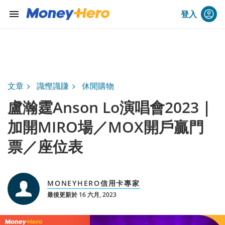
menu
登入
文章
識慳識賺
休閒購物
盧瀚霆Anson Lo演唱會2023｜
加開MIRO場／MOX開戶贏門
票／座位表
MONEYHERO信用卡專家
最後更新於 16 六月, 2023