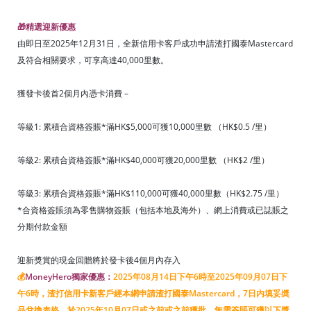
🎁
精選迎新優惠
由即日至2025年12月31日，全新信用卡客戶成功申請渣打國泰Mastercard
及符合相關要求，可享高達40,000里數。
獲發卡後首2個月內憑卡消費 –
等級1: 累積合資格簽賬*滿HK$5,000可獲10,000里數 （HK$0.5 /里）
等級2: 累積合資格簽賬*滿HK$40,000可獲20,000里數 （HK$2 /里）
等級3: 累積合資格簽賬*滿HK$110,000可獲40,000里數（HK$2.75 /里）
*合資格簽賬須為零售購物簽賬（包括本地及海外）、網上消費或已誌賬之
分期付款金額
迎新獎賞的現金回贈將於發卡後4個月內存入
💰
MoneyHero獨家優惠：
2025年08月14日下午6時至2025年09月07日下
午6時
，渣打信用卡新客戶經本網申請渣打國泰Mastercard，7日内填妥奬
品兌換表格，於2025年10月07日或之前或之前獲批，無需簽賬可獲以下獎