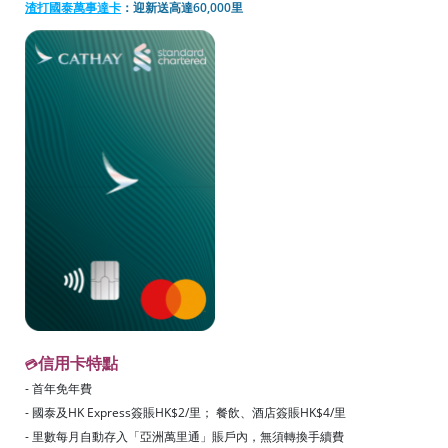
渣打國泰萬事達卡
：迎新送高達60,000里
信用卡特點
💳
- 首年免年費
- 國泰及HK Express簽賬HK$2/里； 餐飲、酒店簽賬HK$4/里
- 里數每月自動存入「亞洲萬里通」賬戶內，無須轉換手續費