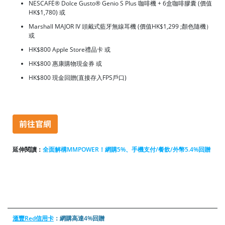
NESCAFÉ® Dolce Gusto® Genio S Plus 咖啡機 + 6盒咖啡膠囊 (價值
HK$1,780) 或
Marshall MAJOR IV 頭戴式藍牙無線耳機 (價值HK$1,299 ;顏色隨機）
或
HK$800 Apple Store禮品卡 或
HK$800 惠康購物現金券 或
HK$800 現金回贈(直接存入FPS戶口)
延伸閱讀：
全
面
解構MMPOWER！網購5%、手機支付/餐飲/外幣5.4%回贈
滙豐Red信用卡
：網購高達4%回贈