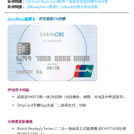
延伸閱讀：
Citi Cash Back Card點用？迎新至現金回贈方法分析
延伸閱讀：
【MoneyHero實測】Citibank信用卡申請流程
EarnMore銀聯卡
：所有簽賬2%回贈
💳信用卡特點
簽賬首HK$15萬一律2%回贈（包括餐飲、網購、本地及外幣簽賬等）
OmyCard手機App支援「二維碼支付」功能
🎁
精選迎新優惠
Bosch Readyy’y Series 2 二合一無線直立式吸塵機 (BCHF216GB)(價
值HK$2,198) ; or