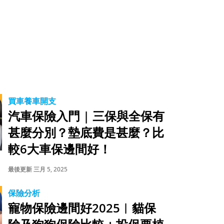
買車養車開支
汽車保險入門 | 三保與全保有
甚麼分別？墊底費是甚麼？比
較6大車保邊間好！
最後更新 三月 5, 2025
保險分析
寵物保險邊間好2025︱貓保