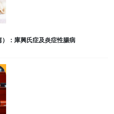
篇）：庫興氏症及炎症性腸病