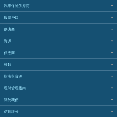
泰國旅遊保險及資訊
K Cash 貸款
Visa信用卡
酒店優惠碼
家傭保險
AXA 安盛
24小時貸款
汽車保險供應商
Standard Chartered渣打銀行
台灣旅遊保險及資訊
Mox 銀行
萬事達卡
機票優惠碼
寵物保險
AIG 美亞
最佳循環貸款
安信EarnMORE
韓國旅遊保險及資訊
大新汽車保險
National Resources 中潤物業按揭
銀聯信用卡
股票戶口
定期人壽保險
Allianz 安聯
AEON
歐洲旅遊保險及資訊
中銀汽車保險
OCBC 華僑銀行
高獎賞信用卡推薦
危疾保險
Allied World 世聯
富途證券
東亞銀行
供應商
越南旅遊保險及資訊
Allianz安聯汽車保險
PrimeCredit 安信信貸
酒店信用卡
年金資訊
Avo
IB盈透證券
SIM
澳洲旅遊保險及資訊
bolttech保障汽車保險
Promise 邦民日本財務
富途牛牛好唔好？
資源
樓宇火險
中國銀行
老虎證券
Airwallex信用卡
長者嘆世界
Zurich蘇黎世汽車保險
Rabbit Credit月兔信貸
Webull微牛證券好唔好？
Bolttech 保特
uSMART 盈立證券
股票戶口開戶
供應商
家庭親子遊
QBE昆士蘭汽車保險
Standard Chartered 渣打銀行
Longbridge長橋證券好唔好？
Blue Cross 藍十字
華盛証券
證券行邊間好？
全年周圍飛
平安汽車保險
UA 亞洲聯合財務
老虎證券好唔好？
銀行戶口比較
種類
中國平安
長橋證券
港股5隻高息ETF精選
手機邊份好
WeLab Bank
華盛証券好唔好？
尊尚銀行戶口
大新銀行
WeBull微牛證券
什麼是ETF？
定期存款
自駕遊比較
指南與資源
WeLend 貸款
漲樂全球通好唔好？
Citi Plus
Generali 忠意
漲樂全球通｜華泰國際
香港30大高息股排行
港元定存
相機有得保
X Wallet 貸款
IB盈透證券好唔好？
中信銀行inMotion
理財資訊
HSBC滙豐銀行
理財管理指南
OSL
黃金ETF懶人包
人民幣定存
專為孕婦設計的最佳旅遊保險
ZA Bank
盈立證券 uSMART 好唔好？
Airwallex銀行
識慳識賺
MSIG 三井住友
StashAway
最值得注意的比特幣ETF
美元定存
常用相關詞彙
最佳滑雪旅遊保險
關於我們
Stashaway好唔好？
債務管理
Prudential 保誠
Syfe
選股策略：五步調查攻略
英鎊定存
MoneyHero電子報
最適合BB的旅遊保險
Hashkey好唔好？
投資理財
服務承諾
QBE 昆士蘭
信貸評分
澳元定存
所有合作銀行或機構
Syfe好唔好？