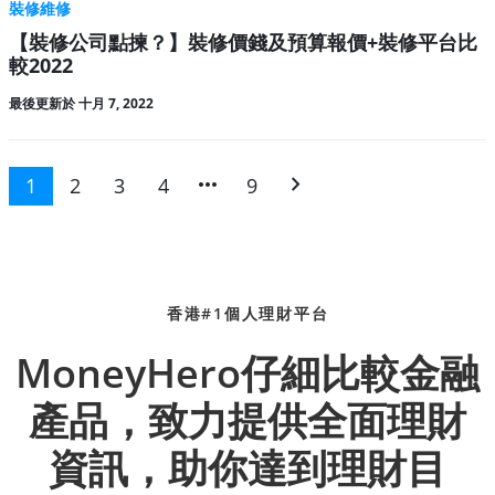
裝修維修
【裝修公司點揀？】裝修價錢及預算報價+裝修平台比
較2022
最後更新於 十月 7, 2022
more_horiz
chevron_right
1
2
3
4
9
香港#1個人理財平台
MoneyHero仔細比較金融
產品，致力提供全面理財
資訊，助你達到理財目