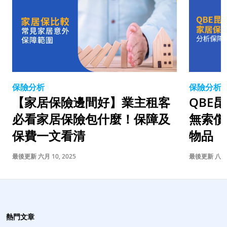
保險分析
保險分析
QBE
【家居保險邊間好】業主租客
無索償
必看家居保險包什麼！保障及
物品
保費一文看清
最後更新 八月 1
最後更新 六月 10, 2025
熱門文章