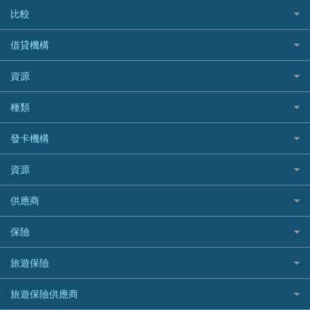
比較
私人貸款比較
借貸機構
稅季/稅務貸款
BEA 東亞銀行
資源
網上貸款
BOC 中國銀行
結餘轉戶(清卡數貸款)
如何申請個人貸款
種類
Cashing Pro 優尚信貸
銀行貸款
如何管理個人貸款
CCB(Asia) 中國建設銀行 (亞洲)
網購優惠
發卡機構
財務公司貸款
個人貸款有用資訊
Citibank 花旗銀行
精選外幣網購信用卡
免入息貸款
清卡數貸款教學
Citibank花旗銀行
資源
CNCBI 信銀國際
尊尚信用卡
免TU貸款
循環貸款教學
AE美國運通
CreFIT 維信
公司信用卡
Black Friday優惠
供應商
急借錢
個人化貸款產品推介 🔥全新
DBS星展銀行
DBS 星展銀行
電子錢包信用卡
淘寶付款方式
業主貸款
債務重組一覽
HSBC滙豐銀行
八達通自動增值信用卡
保險
DSB 大新銀行
日本遊信用卡攻略
一田購物優惠日
汽車貸款
供樓利息扣稅
Mox
Fubon 富邦銀行
韓國遊信用卡攻略
SOGO感謝祭
旅遊保險
緊急貸款比較
旅遊保險
最佳貸款app
信銀國際
HK Finance 香港信貸
台灣遊信用卡攻略
HKTVmall優惠碼
汽車保險
最佳小額貸款比較
大新銀行
日本旅遊保險及資訊
HSBC 滙豐銀行貸款
旅遊保險供應商
機場貴賓室信用卡
交稅優惠
家居保險
易批必批貸款
恒生銀行