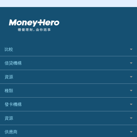
比較
私人貸款比較
借貸機構
稅季/稅務貸款
BEA 東亞銀行
資源
網上貸款
BOC 中國銀行
結餘轉戶(清卡數貸款)
如何申請個人貸款
種類
Cashing Pro 優尚信貸
銀行貸款
如何管理個人貸款
CCB(Asia) 中國建設銀行 (亞洲)
網購優惠
發卡機構
財務公司貸款
個人貸款有用資訊
Citibank 花旗銀行
精選外幣網購信用卡
免入息貸款
清卡數貸款教學
Citibank花旗銀行
資源
CNCBI 信銀國際
尊尚信用卡
免TU貸款
循環貸款教學
AE美國運通
CreFIT 維信
公司信用卡
Black Friday優惠
供應商
急借錢
個人化貸款產品推介 🔥全新
DBS星展銀行