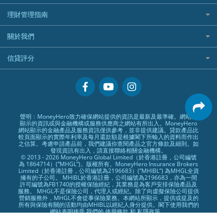
Generali 忠意
漲樂全球通｜華泰國際
香港30大高息股排行
港元定存
相機有得保
X Wallet 貸款
IB盈透證券好唔好？
中信銀行inMotion
理財資訊
HSBC滙豐銀行
理財管理指南
OSL
黃金ETF懶人包
人民幣定存
專為孕婦設計的最佳旅遊保險
ZA Bank
盈立證券 uSMART 好唔好？
Airwallex銀行
識慳識賺
MSIG 三井住友
StashAway
最值得注意的比特幣ETF
美元定存
常用相關詞彙
最佳滑雪旅遊保險
關於我們
Stashaway好唔好？
債務管理
Prudential 保誠
Syfe
選股策略：五步調查攻略
英鎊定存
MoneyHero電子報
最適合BB的旅遊保險
Hashkey好唔好？
投資理財
服務承諾
QBE 昆士蘭
信貸評分
澳元定存
所有合作銀行或機構
Syfe好唔好？
置業安居
網上支援
Starr
信貸評分指南
人生保障
精選產品
Zurich 蘇黎世
精明旅遊
換領現金券流程
創業求職
常見問題
聲明﹕MoneyHero致力確保網站提供的資訊是最新及最準確。網站所
顯示的資訊或與金融機構或服務供應商之網站有所出入。MoneyHero
專欄文章
條款及細則
網站顯示的金融產品及服務資訊僅供參考，並非提供建議。貸款產品比
較頁面顯示的實際年利率及每月還款額是根據閣下所輸入的資料而作出
編輯守則
之估算。考慮申請產品前，我們建議你查閱產品之官方條款及細則。如
發現資訊有出入，請直接聯絡相關金融機構。
廣告合作
© 2013 - 2026 MoneyHero Global Limited（於香港註冊，公司編號
為 1864714）(“MHGL”)。版權所有。MoneyHero Insurance Brokers
廣告政策
Limited（於香港註冊，公司編號為2196683）(”MHIBL”) 為MHGL全資
擁有的子公司。 MHIBL於香港註冊，公司編號為2196683，亦為一間
私隱政策
許可編號為FB1740的授權保險經紀，其業務是為客戶安排保險產品及
服務。 MHGL不是保險公司，代理人或經紀。除了向虛擬保險公司提供
加入我們
營銷服務外，MHGL不會從事保險業務。本網站所顯示，提供或提及的
所有與保險有關的活動均由MHIBL以經紀人身分提供。閣下使用我們的
媒體報導
網站表明接受 我們的
使用條款
和
私隱政策
。