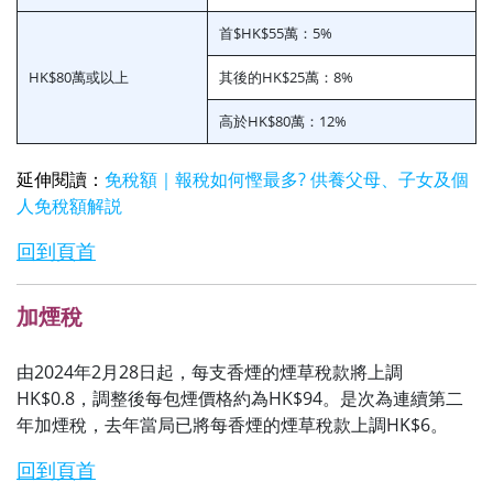
首$HK$55萬：5%
HK$80萬或以上
其後的HK$25萬：8%
高於HK$80萬：12%
延伸閱讀：
免稅額｜報稅如何慳最多? 供養父母、子女及個
人免稅額解説
回到頁首
加煙稅
由2024年2月28日起，每支香煙的煙草稅款將上調
HK$0.8，調整後每包煙價格約為HK$94。是次為連續第二
年加煙稅，去年當局已將每香煙的煙草稅款上調HK$6。
回到頁首