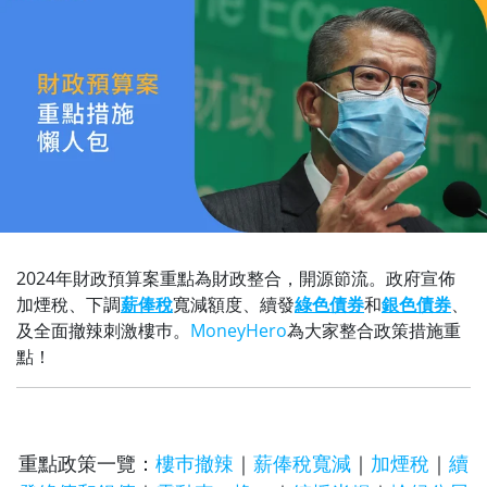
2024年財政預算案重點為財政整合，開源節流。政府宣佈
加煙稅、下調
薪俸稅
寬減額度、續發
綠色債券
和
銀色債券
、
及全面撤辣刺激樓巿。
MoneyHero
為大家整合政策措施重
點！
重點政策一覽：
樓巿撤辣
｜
薪俸稅寬減
｜
加煙稅
｜
續