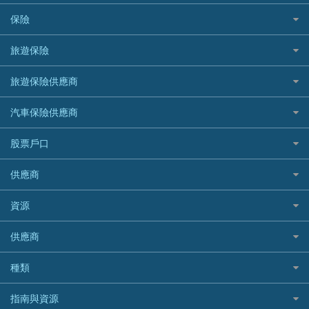
DBS 星展銀行
電子錢包信用卡
淘寶付款方式
業主貸款
債務重組一覽
HSBC滙豐銀行
八達通自動增值信用卡
保險
DSB 大新銀行
日本遊信用卡攻略
一田購物優惠日
汽車貸款
供樓利息扣稅
Mox
Fubon 富邦銀行
韓國遊信用卡攻略
SOGO感謝祭
旅遊保險
緊急貸款比較
旅遊保險
最佳貸款app
信銀國際
HK Finance 香港信貸
台灣遊信用卡攻略
HKTVmall優惠碼
汽車保險
最佳小額貸款比較
大新銀行
日本旅遊保險及資訊
HSBC 滙豐銀行貸款
旅遊保險供應商
機場貴賓室信用卡
交稅優惠
家居保險
易批必批貸款
恒生銀行
泰國旅遊保險及資訊
K Cash 貸款
Visa信用卡
酒店優惠碼
家傭保險
AXA 安盛
24小時貸款
汽車保險供應商
Standard Chartered渣打銀行
台灣旅遊保險及資訊
Mox 銀行
萬事達卡
機票優惠碼
寵物保險
AIG 美亞
最佳循環貸款
安信EarnMORE
韓國旅遊保險及資訊
大新汽車保險
National Resources 中潤物業按揭
銀聯信用卡
股票戶口
定期人壽保險
Allianz 安聯
AEON
歐洲旅遊保險及資訊
中銀汽車保險
OCBC 華僑銀行
高獎賞信用卡推薦
危疾保險
Allied World 世聯
富途證券
東亞銀行
供應商
越南旅遊保險及資訊
Allianz安聯汽車保險
PrimeCredit 安信信貸
酒店信用卡
年金資訊
Avo
IB盈透證券
SIM
澳洲旅遊保險及資訊
bolttech保障汽車保險
Promise 邦民日本財務
富途牛牛好唔好？
資源
樓宇火險
中國銀行
老虎證券
Airwallex信用卡
長者嘆世界
Zurich蘇黎世汽車保險
Rabbit Credit月兔信貸
Webull微牛證券好唔好？
Bolttech 保特
uSMART 盈立證券
股票戶口開戶
供應商
家庭親子遊
QBE昆士蘭汽車保險
Standard Chartered 渣打銀行
Longbridge長橋證券好唔好？
Blue Cross 藍十字
華盛証券
證券行邊間好？
全年周圍飛
平安汽車保險
UA 亞洲聯合財務
老虎證券好唔好？
銀行戶口比較
種類
中國平安
長橋證券
港股5隻高息ETF精選
手機邊份好
WeLab Bank
華盛証券好唔好？
尊尚銀行戶口
大新銀行
WeBull微牛證券
什麼是ETF？
定期存款
自駕遊比較
指南與資源
WeLend 貸款
漲樂全球通好唔好？
Citi Plus