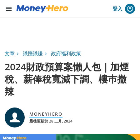
menu
登入
文章
識慳識賺
政府福利政策
2024財政預算案懶人包｜加煙
稅、薪俸稅寬減下調、樓巿撤
辣
MONEYHERO
最後更新於 28 二月, 2024