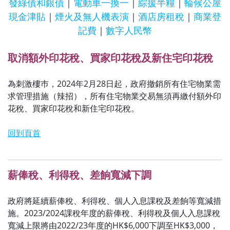
發綠債和銀債
｜
電動車一換一
｜
綜援半糧
｜
輪候公屋
現金津貼
｜
煙火及無人機表演
｜
酒店房租稅
｜
商業登
記費
｜
數字人民幣
取消額外印花稅、買家印花稅及新住宅印花稅
為刺激樓巿，2024年2月28日起，政府撤銷所有住宅物業需
求管理措施（辣招），所有住宅物業交易無須再繳付額外印
花稅、買家印花稅和新住宅印花稅。
回到頁首
薪俸稅、利得稅、差餉寬減下調
政府將延續薪俸稅、利得稅、個人入息課稅及差餉等寬減措
施。2023/2024課稅年度的薪俸稅、利得稅及個人入息課稅
寬減上限將由2022/23年度的HK$6,000下調至HK$3,000，